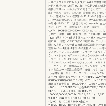
公共エクステリア総合カタログP.444基本本体連
連結本体拾い出し例①拾い出し例②拾い出し例③
横格子フリーポールタイプ※1高さによってフェ
出しが異なります。本体×2※1端部側枠×2主柱×
パネル連結カバー・端部側枠×20×11×9×2本体×4
枠×2パネル連結カバー×1端部側枠×2パネル連結カ
ー部材×180°∼180°〈角度フリー〉本体×6※1主
カバー×1コーナー部材×280°∼180°〈角度フリー
柱×7H-1800H-2000H-2500H-3000フェンス1
し数呼 称本 体H-800用本 体H-1000用本 体H-
112112基本本体×1連結本体×1基本本体×1連結本
結本体（出隅）×1基本本体×1連結本体×1コーナ
隅）×2直線レベル一連20m連続施工端部側枠×2本
連結カバー×1主柱×1本体×2※1主柱×2コーナー部
ンスクリーンフェンス横格子フリーポールタイプ
ラウン・シャイングレー・ナチュラルシルバーF
ーウッド〕＜窓口受注品＞374アーキラインスク
ＡＦリーベンスパラーベルフェンスＧＩ・ＮＩ
リークミレーネ 防音めかくしフェンスフェンスA
ＳＦ商品コード受注生産品呼 称価 格寸 法（
（kg/本）備 考オータムブラウンシャイングレ
ルバーF柿渋チェリーウッド本体8BPB01□□全色H
800¥56,900¥73,4002,018（W）×770（H）16
用数は下表参照8BPB02□□全色H-1000¥67,000¥8
×980（H）20.88BPB03□□全色H-1500¥96,100¥
×1,470（H）32.8主柱8BPB04■■全色H-
1800¥38,000¥38,00075×105×3.0/3.5（t）×2,15
9.48BPB05■■全色H-2000¥40,500¥4
×2,400（ℓ）10.28BPB06■■全色H-
2500¥53,100¥53,100105×125×2.6/3.5（t）×2,9