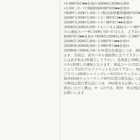
14.08BPB07■■全色H-3000¥65,800¥
×3,500（ℓ）17.8端部側枠8BPB08■■全色H-
1800¥11,400¥11,400―1.1取付説明書同梱8BPB0
2000¥13,900¥13,900―1.2〃8BPB10■■全色H-
2500¥19,000¥19,000―1.4〃8BPB11■■全色H-
3000¥24,000¥24,000―1.6〃パネル連結カバー8B
ネル連結カバー¥5,100¥5,100―0.12コ入、上下
材8BPB12■■全色H-1800¥22,800¥22,800―2.38B
2000¥27,800¥27,800―2.58BPB14■■全色H-
2500¥38,000¥38,000―2.98BPB15■■全色H-
3000¥48,100¥48,100―3.3※受注生産品につ
ます。注柱は、必ずパネル連結部に立てて下さい
には必ず柱を2本施工して下さい。北海道と沖縄
り5％割増しの価格となります。商品コードの□□
により下記のアルファベットを入れて下さい。色□
ブラウンABABシャイングレーSCSCナチュラルシ
柿渋KBABチェリーウッドWPSC窓口受注品につき
の商品は窓口受注品につき、FAX発注をお願いし
発注いただく際は、H・Lの寸法、割付、色を明
お願いします。