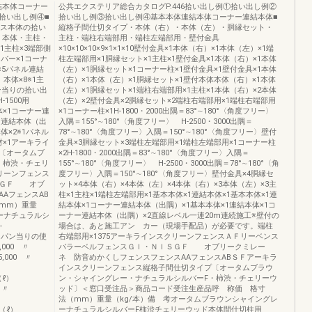
結本体コーナー
公共エクステリア総合カタログP.446拾い出し例①拾い出し例②
拾い出し例④■
拾い出し例③拾い出し例④基本本体連結本体コーナー連結本体■
ンス本体の拾い
縦格子間仕切タイプ・本体（右）・本体（左）・胴縁セット・
2・本体・主柱・
主柱・端柱右端部用・端柱左端部用・壁付金具
※1主柱×3端部側
×10×10×10×9×1×1×10壁付金具×1本体（右）×1本体（左）×1端
バー×1コーナ
柱左端部用×1胴縁セット×1主柱×1壁付金具×1本体（右）×1本体
柱×5パネル連結
（左）×1胴縁セット×1コーナー柱×1壁付金具×1壁付金具×1本体
〉本体×8※1主
（右）×1本体（左）×1胴縁セット×1壁付本体本体（右）×1本体
スパン当りの拾い出
（左）×1胴縁セット×1端柱右端部用×1主柱×1本体（右）×2本体
1500用
（左）×2壁付金具×2胴縁セット×2端柱右端部用×1端柱右端部用
体×1コーナー連
×1コーナー柱×1H-1800・2000出隅＝83°∼180°〈角度フリー〉
ー連結本体（出
入隅＝155°∼180°〈角度フリー〉 H-2500・3000出隅＝
体×2※1パネル
78°∼180°〈角度フリー〉入隅＝150°∼180°〈角度フリー〉壁付
材×1アーキライ
金具×3胴縁セット×3端柱左端部用×1端柱左端部用×1コーナー柱
〔オータムブ
×2H-1800・2000出隅＝83°∼180°〈角度フリー〉入隅＝
・柿渋・チェリ
155°∼180°〈角度フリー〉 H-2500・3000出隅＝78°∼180°〈角
リーンフェンス
度フリー〉入隅＝150°∼180°〈角度フリー〉壁付金具×4胴縁セ
ＳＧＦ オブ
ット×4本体（右）×4本体（左）×4本体（右）×3本体（左）×3主
AフェンスAB
柱×1主柱×1端柱左端部用×1基本本体×1連結本体×1基本本体×1連
mm）重量
結本体×1コーナー連結本体（出隅）×1基本本体×1連結本体×1コ
ーナチュラルシ
ーナー連結本体（出隅）×2直線レベル一連20m連続施工※壁付の
-
場合は、あと施工アン カー（現場手配品）が必要です。端柱
.11スパン当りの使
右端部用×1375アーキラインスクリーンフェンスＡＦリーベンス
6,000 〃
パラーベルフェンスＧＩ・ＮＩＳＧＦ オブリークミレー
125,000 〃
ネ 防音めかくしフェンスフェンスAAフェンスABＳＦアーキラ
インスクリーンフェンス縦格子間仕切タイプ〔オータムブラウ
0（ℓ）
ン・シャイングレー・ナチュラルシルバーF・柿渋・チェリーウ
0,500 〃
ッド〕＜窓口受注品＞商品コード受注生産品呼 称価 格寸
法（mm）重量（kg/本）備 考オータムブラウンシャイングレ
50（ℓ）
ーナチュラルシルバーF柿渋チェリーウッド本体間仕切柱用