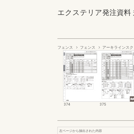
エクステリア発注資料 規格
フェンス
フェンス
アーキラインスク
374
375
左ページから抽出された内容