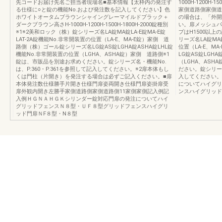
先コードお届け先名ご担当者現場名■基本情報【太枠内の発注す
1000H-1200H
る仕様に○と錠の機能No.および発注数を記入してください】色
家側道路側家側道
ホワイトオータムブラウンシャイングレーマイルドブラック＋
の場合は、「外開
ダークブラウン高さH-1000H-1200H-1500H-1800H-2000錠種別
い。扉メッシュパ
※1※2美和ロック（株）錠シリーズ名LA錠MA錠LA-E錠MA-E錠
プはH1500以
LAT-2A錠機能No.非常開装置の位置（LA-E、MA-E錠）家側 道
リーズ名LA錠MA錠
路側（株）ゴール錠シリーズ名LG錠AS錠LGHA錠ASHA錠LHL錠
位置（LA-E、M
機能No.非常開装置の位置（LGHA、ASHA錠）家側 道路側※1
LG錠AS錠LGH
錠は、市販品を別途お求めください。錠シリーズ名・機能No.
（LGHA、AS
は、P.360・P.361を参照して記入してください。※2扉本体もし
ださい。錠シリーズ
くは門柱（片開き）を発注する場合は必ずご記入ください。■扉
入してください。
本体発注数仕様勝手片開き仕様門扉姿両開き仕様門扉姿掛扉受
についてハイグリ
扉外観内開き左勝手家側道路側家側道路側11家側家側記入例記
ンスハイグリッド
入例ＨＧＮＡＨＧＫシリンダー錠対応門扉の発注についてハイ
グリッドフェンスＮ８型・ＵＦ８型グリッドフェンスハイグリ
ッド門扉ＮF８型・N８型