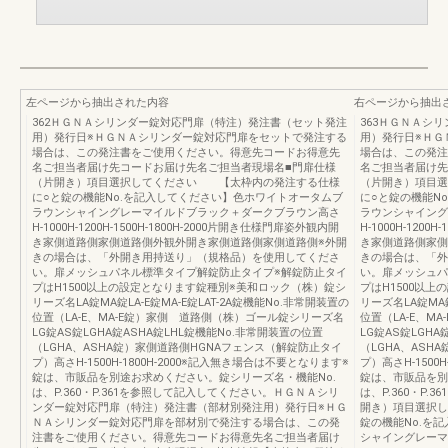
左ページから抽出された内容
右ページから抽出
362ＨＧＮＡシリンダー錠対応門扉（特注）発注書（セット発注
363ＨＧＮＡシ
用）発行日※ＨＧＮＡシリンダー錠対応門扉をセットで発注する
用）発行日※ＨＧ
場合は、この発注書をご使用ください。得意先コードお得意先
場合は、この発注
名ご担当者届け先コードお届け先名ご担当者現場名■門扉仕様
名ご担当者届け先
（片開き）項目選択してください 【太枠内の発注する仕様
（片開き）項目
に○と錠の機能No.を記入してください】色ホワイトオータムブ
に○と錠の機能N
ラウンシャイングレーマイルドブラック＋ダークブラウン高さ
ラウンシャイング
H-1000H-1200H-1500H-1800H-2000片開き仕様門扉姿外観内開
H-1000H-1200
き家側道路側家側道路側外観外開き家側道路側家側道路側※外開
き家側道路側家側
きの場合は、「外開き用持送り」（規格品）を使用してくださ
きの場合は、「外
い。扉メッシュパネル標準タイプ解錠防止タイプ※解錠防止タイ
い。扉メッシュパ
プはH1500以上の設定となります錠種別※美和ロック（株）錠シ
プはH1500以
リーズ名LA錠MA錠LA-E錠MA-E錠LAT-2A錠機能No.非常開装置の
リーズ名LA錠MA錠
位置（LA-E、MA-E錠）家側 道路側（株）ゴール錠シリーズ名
位置（LA-E、M
LG錠AS錠LGHA錠ASHA錠LHL錠機能No.非常開装置の位置
LG錠AS錠LGH
（LGHA、ASHA錠）家側道路側HGNAフェンス（解錠防止タイ
（LGHA、ASH
プ）高さH-1500H-1800H-2000※記入無き場合は不要となります※
プ）高さH-1500
錠は、市販品を別途お求めください。錠シリーズ名・機能No.
錠は、市販品を別
は、P.360・P.361を参照して記入してください。ＨＧＮＡシリ
は、P.360・P
ンダー錠対応門扉（特注）発注書（部材別発注用）発行日※ＨＧ
開き）項目選択
ＮＡシリンダー錠対応門扉を部材別で発注する場合は、この発
錠の機能No.を
注書をご使用ください。得意先コードお得意先名ご担当者届け
シャイングレーマ