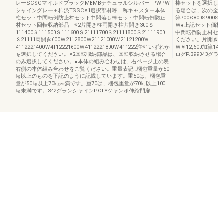
レーSCSCマイルドブラックMBMBナチュラルシルバーFPWPW
棒セットを選択し
シャイングレー＋柿渋TSSC※1選択部材呼 称キャスター本体
る場合は、次の金額
柱セット中間転倒防止材セット中間落し棒セット中間転倒防止
算700S800S900
材セット回転収納部品 ※2片開き柱両開き柱片開き300Ｓ
Ｗ●上記セット価
111400Ｓ111500Ｓ111600Ｓ21111700Ｓ21111800Ｓ21111900
中間転倒防止材セ
Ｓ21111両開き600Ｗ2112800Ｗ21121000Ｗ21121200Ｗ
ください。片開き600
4112221400Ｗ4112221600Ｗ4112221800Ｗ411222注※1いずれか
Ｗ￥12,600加算
を選択してください。※2回転収納部品は、回転収納させる場合
ログP.39934
のみ選択してください。●本体の組み合わせは、右ページ上の表
右側の本体組み合わせをご覧ください。重量表記…梱包重量が50
㎏以上のものを下記のように記載しています。重50は、梱包重
量が50㎏以上70㎏未満です。重70は、梱包重量が70㎏以上100
㎏未満です。342グランシャインPOLYジャンボ伸縮門扉