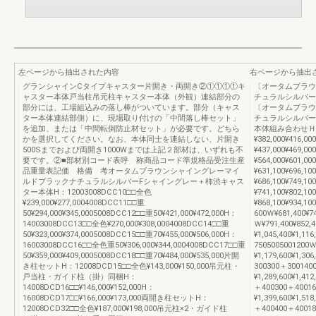
左ページから抽出された内容
右ページから抽出
グランシャインCタイプキャスター片開き・両開き②①①①①キ
〔オータムブラウ
ャスター本体戸当柱吊元柱キャスター本体（外観）連結部分の
チュラルシルバー
部分には、工場組込みの落し棒がついています。部分（キャス
〔オータムブラウ
ター本体連結部側）に、現場取り付けの「中間落し棒セット」
チュラルシルバー
を追加、または「中間転倒防止材セット」が必要です。どちら
本体組み合わせＨ：1
かを選択してください。なお、本体同士を連結しない、片開き
¥382,000¥416,00
500Sまでおよび両開き1000Wまでは上記２部材は、いずれも不
¥437,000¥469,00
要です。②■部材別コード表呼 称商品コード準規格品受注生産
¥564,000¥601,00
品重量表記価 格備 考オータムブラウンシャイングレーマイ
¥631,100¥696,10
ルドブラックナチュラルシルバーFシャイングレー＋柿渋キャス
¥686,100¥749,10
ター本体H：12003008DCC10□□全色
¥741,100¥802,10
¥239,000¥277,0004008DCC11□□重
¥868,100¥934,1
50¥294,000¥345,0005008DCC12□□重50¥421,000¥472,000H：
600Ｗ¥681,400¥74
14003008DCC13□□全色¥270,000¥308,0004008DCC14□□重
Ｗ¥791,400¥852,
50¥323,000¥374,0005008DCC15□□重70¥455,000¥506,000H：
¥1,045,400¥1,11
16003008DCC16□□全色重50¥306,000¥344,0004008DCC17□□重
7505005001200
50¥359,000¥409,0005008DCC18□□重70¥484,000¥535,000片開
¥1,179,600¥1,30
き柱セットH：12008DCD15□□全色¥143,000¥150,000吊元柱・
300300＋300140
戸当柱・ガイド柱（掛）同梱H：
¥1,289,600¥1,412
14008DCD16□□¥146,000¥152,000H：
＋400300＋4001
16008DCD17□□¥166,000¥173,000両開き柱セットH：
¥1,399,600¥1,518
12008DCD32□□全色¥187,000¥198,000吊元柱×2・ガイド柱
＋400400＋4001