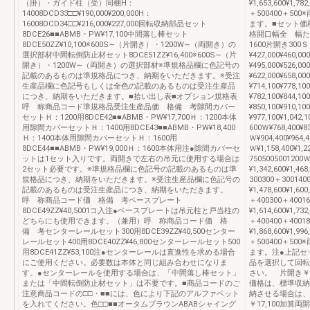
（掛）・ガイド柱（受）同梱H：
¥1,653,600¥1,782
14008DCD33□□¥190,000¥200,000H：
＋500400＋5
16008DCD34□□¥216,000¥227,000回転収納部品セット
ます。■セット価
8DCE26■■ABMB・PW¥17,100中間落し棒セット
格開口幅全 幅たた
8DCE50ZZ¥10,100※600S∼（片開き）・1200W∼（両開き）の
1600片開き300Ｓ
選択部材中間転倒防止材セット8DCE51ZZ¥16,400※600S∼（片
¥427,000¥460,00
開き）・1200W∼（両開き）の選択部材※準規格品欄に色記号の
¥495,000¥526,00
記載のあるものは準規格品につき、納期をいただきます。※受注
¥622,000¥658,00
生産品欄に色記号もしくは全色の記載のあるものは受注生産品
¥714,100¥778,10
につき、納期をいただきます。■拾い出し表■オプション規格表
¥782,100¥844,10
呼 称商品コード準規格品受注生産品価 格備 考隙間カバー
¥850,100¥910,10
セットＨ：1200用8DCE42■■ABMB・PW¥17,700Ｈ：1200本体
¥977,100¥1,042
用隙間カバーセットＨ：1400用8DCE43■■ABMB・PW¥18,400
600Ｗ¥768,400¥83
Ｈ：1400本体用隙間カバーセットＨ：1600用
Ｗ¥904,400¥964,4
8DCE44■■ABMB・PW¥19,000Ｈ：1600本体用注●隙間カバーセ
Ｗ¥1,158,400¥1,2
ットは1セット入りです。両開きで左右の吊元に使用する場合は
7505005001200
2セット必要です。※準規格品欄に色記号の記載のあるものは準
¥1,342,600¥1,46
規格品につき、納期をいただきます。※受注生産品欄に色記号の
300300＋300140
記載のあるものは受注生産品につき、納期をいただきます。
¥1,478,600¥1,600
呼 称商品コード価 格備 考ベースプレート
＋400300＋4001
8DCE49ZZ¥40,5001コ入注●ベースプレートは吊元柱と戸当柱の
¥1,614,600¥1,732
どちらにも使用できます。（兼用）呼 称商品コード価 格
＋400400＋4001
備 考センターレールセット300用8DCE39ZZ¥40,500センター
¥1,868,600¥1,996
レールセット400用8DCE40ZZ¥46,800センターレールセット500
＋500400＋5
用8DCE41ZZ¥53,100注●センターレールは直進性を求める場合
ます。注●上記セ
にご使用ください。必要数は本体と同じ組み合わせになりま
品を選択して回転
す。●センターレールを使用する場合は、「中間落し棒セット」
さい。 片開き￥1
または「中間転倒防止材セット」は不要です。■商品コードのご
価格は、標準収納
注意商品コードの□□・■■には、色により下記のアルファベット
納させる場合は、
を入れてください。色□□■■オータムブラウンABABシャイング
￥17,100加算