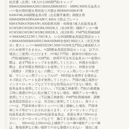
柱共通（左用）1本入H:2,000用門柱キャップ
B8AKA20AB8AKA20SC8AKA20MBABSC・MB¥5,900吊元金具カ
バー取付用外開き用持送り片開き用KBM41KBK41準
KAW41¥6,600調整金具O用（左右勝手兼用）両開き用
KBM42KBK42準KAW42¥11,400キズ防止プレート
KBK47KBK47KBK47¥1,400扉厚35用・40用各1枚入柱延長金具
KCW52KCW52KCW52¥4,0002本入（柱2本用）補助アンカー棒
KCW53KCW53KCW53¥2,8002本入（柱2本用）PM門柱用補強材
※18AKA84ZZZZ¥11,7001本入、L=2,050調整金具固定部品セット
※28AKA83AB8AKA83SC8AKA83MB全色¥3,9002コ入（吊元片側
分）扉ストッパー8AKB33ZZ¥7,500※1H20吊元門柱は補強材入り
のため使用できません。※2調整金具固定部品セットは、以下の
場合にご使用いただけます。H18以下門柱：躯体付の場合のみ
（門柱補強材なし）H20門柱：併用不可注吊元金具カバー使用の
際は、必ず門柱キャップＢを使用してください。外開き仕様の
際は、必ず外開き用持送りを使用してください。外開き仕様
（両開き・片開きとも）の際に、マンション用シリンダーRJ空
錠、マンション用プッシュプルUT・RB空錠を使用する場合は、
キズ防止プレートを必ず使用してください。門扉の施工場所が
インターロッキングなどで十分な柱埋込みができない場合、柱
延長金具を使用してください｡（下記施工例参照）門柱の基礎施
工時に基礎の中心に柱が施工できない場合、補助アンカー棒を
使用してください。（下記施工例参照）PM門柱用補強材、調整
金具固定部品セットは、吊元柱に使用してください。扉ストッ
パーは、門扉本体が扉ストッパーに強く接触した場合、門扉本
体にキズ等がつくおそれがあります。インターロッキングなど
柱延長金具150mm以内※柱延長金具は、床面を厚さ150mmま
でのインターロッキングなどで 施工する場合に使用してくだ
さい。 50mm以上50mm以上補助アンカー棒※補助アンカー棒
は、敷地境界など狭い場所で十分な基礎がとれない 場合に使