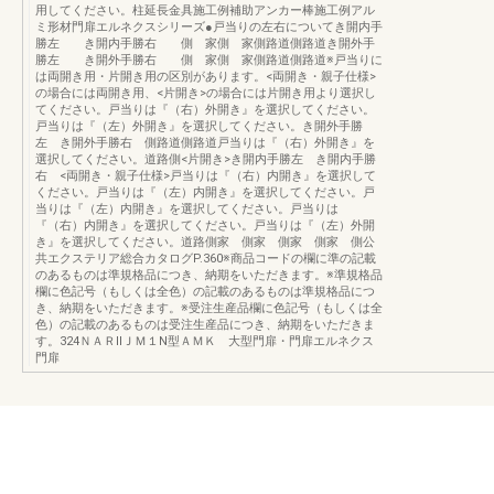
用してください。柱延長金具施工例補助アンカー棒施工例アル
ミ形材門扉エルネクスシリーズ●戸当りの左右についてき開内手
勝左 き開内手勝右 側 家側 家側路道側路道き開外手
勝左 き開外手勝右 側 家側 家側路道側路道※戸当りに
は両開き用・片開き用の区別があります。<両開き・親子仕様>
の場合には両開き用、<片開き>の場合には片開き用より選択し
てください。戸当りは『（右）外開き』を選択してください。
戸当りは『（左）外開き』を選択してください。き開外手勝
左 き開外手勝右 側路道側路道戸当りは『（右）外開き』を
選択してください。道路側<片開き>き開内手勝左 き開内手勝
右 <両開き・親子仕様>戸当りは『（右）内開き』を選択して
ください。戸当りは『（左）内開き』を選択してください。戸
当りは『（左）内開き』を選択してください。戸当りは
『（右）内開き』を選択してください。戸当りは『（左）外開
き』を選択してください。道路側家 側家 側家 側家 側公
共エクステリア総合カタログP.360※商品コードの欄に準の記載
のあるものは準規格品につき、納期をいただきます。※準規格品
欄に色記号（もしくは全色）の記載のあるものは準規格品につ
き、納期をいただきます。※受注生産品欄に色記号（もしくは全
色）の記載のあるものは受注生産品につき、納期をいただきま
す。324ＮＡＲⅡＪＭ１N型ＡＭＫ 大型門扉・門扉エルネクス
門扉