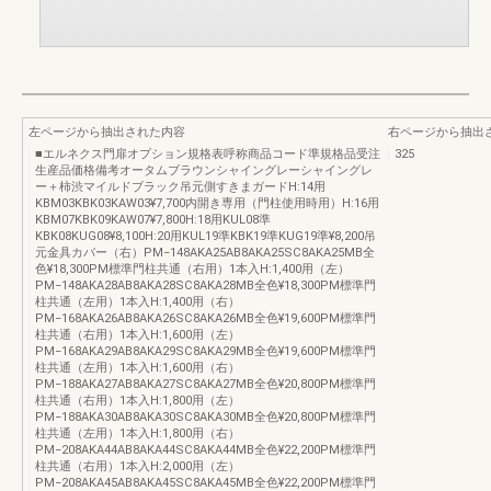
左ページから抽出された内容
右ページから抽出
■エルネクス門扉オプション規格表呼称商品コード準規格品受注
325
生産品価格備考オータムブラウンシャイングレーシャイングレ
ー＋柿渋マイルドブラック吊元側すきまガードH:14用
KBM03KBK03KAW03¥7,700内開き専用（門柱使用時用）H:16用
KBM07KBK09KAW07¥7,800H:18用KUL08準
KBK08KUG08¥8,100H:20用KUL19準KBK19準KUG19準¥8,200吊
元金具カバー（右）PM−148AKA25AB8AKA25SC8AKA25MB全
色¥18,300PM標準門柱共通（右用）1本入H:1,400用（左）
PM−148AKA28AB8AKA28SC8AKA28MB全色¥18,300PM標準門
柱共通（左用）1本入H:1,400用（右）
PM−168AKA26AB8AKA26SC8AKA26MB全色¥19,600PM標準門
柱共通（右用）1本入H:1,600用（左）
PM−168AKA29AB8AKA29SC8AKA29MB全色¥19,600PM標準門
柱共通（左用）1本入H:1,600用（右）
PM−188AKA27AB8AKA27SC8AKA27MB全色¥20,800PM標準門
柱共通（右用）1本入H:1,800用（左）
PM−188AKA30AB8AKA30SC8AKA30MB全色¥20,800PM標準門
柱共通（左用）1本入H:1,800用（右）
PM−208AKA44AB8AKA44SC8AKA44MB全色¥22,200PM標準門
柱共通（右用）1本入H:2,000用（左）
PM−208AKA45AB8AKA45SC8AKA45MB全色¥22,200PM標準門