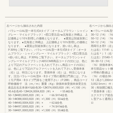
左ページから抽出された内容
右ページから抽出
パラレーロAL型一本引式Aタイプ〔オータムブラウン・シャイン
■パラレーロAL
グレー・マイルドブラック〕<窓口受注品>●北海道と沖縄は、上
30−12｛14｝〈1
記価格より10％割増しの価格となります。 ●運賃は別途加算に
50−12｛14｝〈1
なります。●北海道と沖縄は、上記価格より10％割増しの価格と
50−12｛14｝〈
なります。 ●運賃は別途加算になります。拾い出し表は、
用両引き用1（左ま
P.309をご覧下さい。パラレーロAL型一本引式Bタイプ〔オータ
たは右）11141
ムブラウン・シャイングレー・マイルドブラック〕<窓口受注品
たは右＊）1（右
>拾い出し表は、P.309をご覧下さい。オータムブラウンシャイ
たは左）21540−1
ングレーマイルドブラックABSCMB商品コードの□□には、色に
30−30−12｛14｝
より下記のアルファベットを入れて下さい｡商品コードの□□に
〈16〉掛側本体
は、色により下記のアルファベットを入れて下さい｡受側本体
本引部品セット梱
（右）は、特注になります。受側本体（右）は、特注になりま
ト呼称の数値は（
す。注注パラレーロAL型A・Bタイプ用の通用口門扉には、アル
〈16〉の場合30-
ミ引戸用A・Bタイプ門扉をご使用下さい（P.288）。商品コード
12（高さ1,200
呼称価格寸 法（m／m）重量（Kg）掛側本体受側本体受注生
3,052.5mm）-
産品左右左本体H12̶̶̶̶̶̶全色30−12¥374,0003,820（W）×1,100（H）
30（有効開口幅3,
45.1̶̶̶̶̶̶全色40−12¥424,0004,820（W）× 〃55.8̶̶̶̶̶̶全色
＊受側本体（右）
50−12¥483,0005,820（W）× 〃66.5H14̶̶̶̶̶̶全色
エクステリア総合カ
30−14¥388,0003,820（W）×1,300（H）50.6̶̶̶̶̶̶全色
Ｌ型アルミ通用口
40−14¥440,0004,820（W）× 〃62.5̶̶̶̶̶̶全色
ロ
50−14¥497,0005,820（W）× 〃74.5H16̶̶̶̶̶̶全色
30−16¥401,0003,820（W）×1,500（H）55.8̶̶̶̶̶̶全色