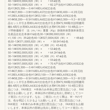
40−16¥459,0004,820（W）× 〃69.0̶̶̶̶̶̶全色
50−16¥516,0005,820（W）× 〃82.2戸当柱H128DLA55□□全
色H12¥25,300──3.4H148DLA56□□全色
H14¥27,800──3.8H168DLA57□□全色H16¥30,400──4.2吊元柱
H128DLA58□□全色H12¥53,100──7.8H148DLA59□□全色
H14¥58,200──8.5H168DLA60□□全色H16¥63,300──9.2一本引部
品セット片引き用8DLA61□□全色片引き用¥75,900取付説明書同
梱6.4両引き用8DLA63□□全色両引き用¥139,000〃10.4商品コー
ド呼称価格寸 法（m／m）重量（Kg）掛側本体受側本体受注
生産品左右左本体H12̶̶̶̶̶̶全色30−12¥288,0003,820（W）
×1,100（H）39.2̶̶̶̶̶̶全色40−12¥327,0004,820（W）× 〃48.6̶̶̶̶̶̶全
色50−12¥371,0005,820（W）× 〃58.0H14̶̶̶̶̶̶全色
30−14¥298,0003,820（W）×1,300（H）43.4̶̶̶̶̶̶全色
40−14¥339,0004,820（W）× 〃53.8̶̶̶̶̶̶全色
50−14¥382,0005,820（W）× 〃64.2H16̶̶̶̶̶̶全色
30−16¥308,0003,820（W）×1,500（H）47.6̶̶̶̶̶̶全色
40−16¥353,0004,820（W）× 〃59.0̶̶̶̶̶̶全色
50−16¥397,0005,820（W）× 〃70.4戸当柱H128DLA55□□全
色H12¥25,300──3.4H148DLA56□□全色
H14¥27,800──3.8H168DLA57□□全色H16¥30,400──4.2吊元柱
H128DLA58□□全色H12¥53,100──7.8H148DLA59□□全色
H14¥58,200──8.5H168DLA60□□全色H16¥63,300──9.2一本引部
品セット片引き用8DLA61□□全色片引き用¥75,900取付説明書同
梱6.4両引き用8DLA63□□全色両引き用¥139,000〃10.4窓口受注
品につき、FAX発注 ※本体のみ本体は窓口受注品につき、FAX
発注をお願いします。本体以外の部材は先出し部材としてコー
ド発注いただけます。なお、ご発注いただく際は、W・Hの寸
法、色を明記くださるようお願いします。窓口受注品につき、
FAX発注 ※本体のみ本体は窓口受注品につき、FAX発注をお願
いします。本体以外の部材は先出し部材としてコード発注いた