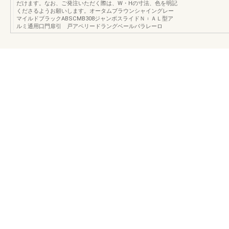
だけます。なお、ご発注いただく際は、W・Hの寸法、色を明記
くださるようお願いします。オータムブラウンシャイングレー
マイルドブラックABSCMB308ジャンボスライドＮ︲ＡＬ型ア
ルミ通用口門扉引 戸アペリードラングベールパラレーロ