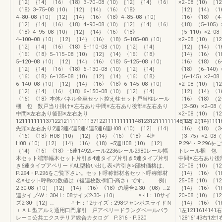
［12］｛14｝〈16〉《18》3−70−08（10）［12］｛14｝〈16〉
×2−08（10）［1
《18》3−75−08（10）［12］｛14｝〈16〉《18》
［12］｛14｝〈1
4−80−08（10）［12］｛14｝〈16〉《18》4−85−08（10）
〈16〉《18》（4−
［12］｛14｝〈16〉《18》4−90−08（10）［12］｛14｝〈16〉
《18》（5−105）
《18》4−95−08（10）［12］｛14｝〈16〉《18》
（5−110）×2−0
4−100−08（10）［12］｛14｝〈16〉《18》5−105−08（10）
×2−08（10）［1
［12］｛14｝〈16〉《18》5−110−08（10）［12］｛14｝
［12］｛14｝〈16
〈16〉《18》5−115−08（10）［12］｛14｝〈16〉《18》
｛14｝〈16〉《18
5−120−08（10）［12］｛14｝〈16〉《18》5−125−08（10）
〈16〉《18》（6−
［12］｛14｝〈16〉《18》6−130−08（10）［12］｛14｝
《18》（6−140）
〈16〉《18》6−135−08（10）［12］｛14｝〈16〉《18》
（6−145）×2−0
6−140−08（10）［12］｛14｝〈16〉《18》6−145−08（10）
×2−08（10）［1
［12］｛14｝〈16〉《18》6−150−08（10）［12］｛14｝
［12］｛14｝〈1
〈16〉《18》本体パネル台車セット控え柱セット戸当柱レール
〈16〉《18》（2
梱 包 数戸当り掛け※左右あり中間※左右あり後部※左右あり
（2−50）×2−08
中間※左右あり後部※左右あり
×2−08（10）［1
121111111137122121111111137122111111111148123121111111481231211111111
［12］｛14｝〈1
先頭※左右あり2連3連4連5連4連5連6連H08（10）［12］｛14｝
〈16〉《18》（3
〈16〉《18》H08（10）［12］｛14｝〈16〉《18》−4連
（3−75）×2−0
H08（10）［12］｛14｝〈16〉《18》−5連H08（10）［12］
P.294・P.2
｛14｝〈16〉《18》−6連1492レール2236レール2980レール幅
トレール梱 包 
木セット端部幅木セット片引き4連タイプ片引き5連タイプ片引
中間※左右あり後
き6連タイプアペリードAL型拾い出し表<片引き>部材価格は、
20−08（10）［1
P.294・P.296をご覧下さい。セット呼称部材名セット呼称部材
｛14｝〈16〉《1
名※セット呼称の数値は（複連枚数-間口-高さ）です。 例）
25−08（10）［1
2-30-08（10）［12］｛14｝〈16〉《18》の場合2-30-（08）…2
｛14｝〈16〉《1
連タイプ-W：30-H：08サイズ2-30-（10）… 〃-H：10サイ
20−08（10）［1
ズ2-30-［12］… 〃-H：12サイズ⋮298ジャンボスライドＮ
｛14｝〈16〉《1
︲ＡＬ型アルミ通用口門扉引 戸アペリードラングベールパラ
1左121161414
レーロ公共エクステリア総合カタログ P.316・P.320
12816143右1