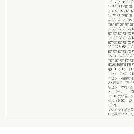
1211716144右
121817145右1
12918146右1
121919152右1
左1右1左12191
1左1右1左1右1左1
右1左1右1左1右1左
左1右1左1右1左1右
右1左1右1左1右1左
左2右2左2右1左1
1211123162右
左1右1左1右1左1
1左1右1左1右1左1
1右1左1右1左1右
連3連4連5連4連5
連H08（10）［1
｛14｝〈16〉《1
木セット端部幅木
き6連タイプアペ
名セット呼称部材
さ）です。 例）（2
《18》の場合（2-3
イズ（2-30）×2
［12］… 〃-
Ｌ型アルミ通用口
ロ公共エクステリア