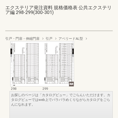
エクステリア発注資料 規格価格表 公共エクステリ
ア編 298-299(300-301)
引戸・門扉・伸縮門扉
引戸
アペリードAL型
298
299
お探しのページは「カタログビュー」でごらんいただけます。カ
タログビューではweb上でパラパラめくりながらカタログをごら
んになれます。