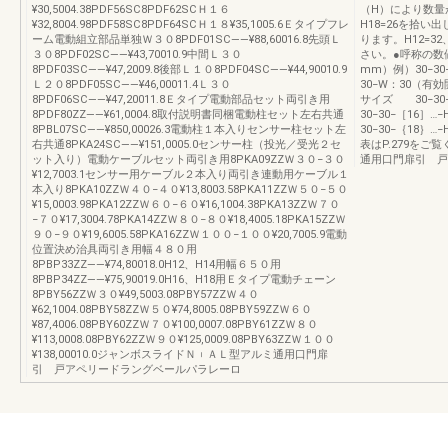
¥30,5004.38PDF56SC8PDF62SCＨ１６
（H）により数量が異
¥32,8004.98PDF58SC8PDF64SCＨ１８¥35,1005.6Ｅタイプフレ
H18=26を拾い
ーム電動組立部品単独Ｗ３０8PDF01SC――¥88,60016.8先頭Ｌ
ります。H12=32
３０8PDF02SC――¥43,70010.9中間Ｌ３０
さい。●呼称の数
8PDF03SC――¥47,2009.8後部Ｌ１０8PDF04SC――¥44,90010.9
mm）例）30−30
Ｌ２０8PDF05SC――¥46,00011.4Ｌ３０
30−W：30（有効
8PDF06SC――¥47,20011.8Ｅタイプ電動部品セット両引き用
サイズ 30−30
8PDF80ZZ――¥61,0004.8取付説明書同梱電動柱セット左右共通
30−30−［16］
8PBL07SC――¥850,00026.3電動柱１本入りセンサー柱セット左
30−30−｛18｝
右共通8PKA24SC――¥151,0005.0センサー柱（投光／受光２セ
表はP.279を
ット入り）電動ケーブルセット両引き用8PKA09ZZＷ３０−３０
通用口門扉引 戸
¥12,7003.1センサー用ケーブル２本入り両引き連動用ケーブル１
本入り8PKA10ZZＷ４０−４０¥13,8003.58PKA11ZZＷ５０−５０
¥15,0003.98PKA12ZZＷ６０−６０¥16,1004.38PKA13ZZＷ７０
−７０¥17,3004.78PKA14ZZＷ８０−８０¥18,4005.18PKA15ZZＷ
９０−９０¥19,6005.58PKA16ZZＷ１００−１００¥20,7005.9電動
位置決め治具両引き用幅４８０用
8PBP33ZZ――¥74,80018.0H12、H14用幅６５０用
8PBP34ZZ――¥75,90019.0H16、H18用Ｅタイプ電動チェーン
8PBY56ZZＷ３０¥49,5003.08PBY57ZZＷ４０
¥62,1004.08PBY58ZZＷ５０¥74,8005.08PBY59ZZＷ６０
¥87,4006.08PBY60ZZＷ７０¥100,0007.08PBY61ZZＷ８０
¥113,0008.08PBY62ZZＷ９０¥125,0009.08PBY63ZZＷ１００
¥138,00010.0ジャンボスライドＮ︲ＡＬ型アルミ通用口門扉
引 戸アペリードラングベールパラレーロ