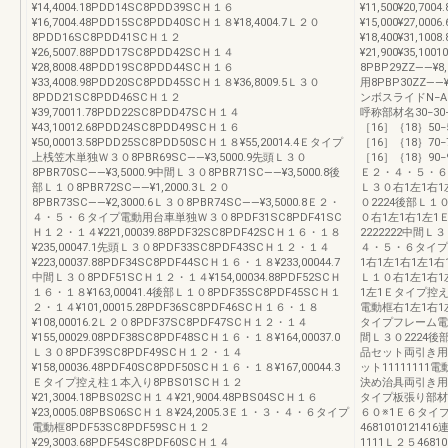
¥14,4004.18PDD14SC8PDD39SCＨ１６
¥11,500¥20,70
¥16,7004.48PDD15SC8PDD40SCＨ１８¥18,4004.7Ｌ２０
¥15,000¥27,00
8PDD16SC8PDD41SCＨ１２
¥18,400¥31,10
¥26,5007.88PDD17SC8PDD42SCＨ１４
¥21,900¥35,
¥28,8008.48PDD19SC8PDD44SCＨ１６
8PBP29ZZ――
¥33,4008.98PDD20SC8PDD45SCＨ１８¥36,8009.5Ｌ３０
用8PBP30ZZ――
8PDD21SC8PDD46SCＨ１２
ンボスライドN−
¥39,70011.78PDD22SC8PDD47SCＨ１４
呼称部材名30−30−
¥43,10012.68PDD24SC8PDD49SCＨ１６
［16］｛18｝50−
¥50,00013.58PDD25SC8PDD50SCＨ１８¥55,20014.4Ｅタイプ
［16］｛18｝70−
上桟笠木単独Ｗ３０8PBR69SC――¥3,5000.9先頭Ｌ３０
［16］｛18｝90−
8PBR70SC――¥3,5000.9中間Ｌ３０8PBR71SC――¥3,5000.8後
Ｅ２・４・５・６
部Ｌ１０8PBR72SC――¥1,2000.3Ｌ２０
Ｌ３０右1左1右1
8PBR73SC――¥2,3000.6Ｌ３０8PBR74SC――¥3,5000.8Ｅ２・
０2224後部Ｌ１
４・５・６タイプ電動用台車単独Ｗ３０8PDF31SC8PDF41SC
０右1左1右1左
Ｈ１２・１４¥221,00039.88PDF32SC8PDF42SCＨ１６・１８
2222222中間Ｌ
¥235,00047.1先頭Ｌ３０8PDF33SC8PDF43SCＨ１２・１４
４・５・６タイプ
¥223,00037.88PDF34SC8PDF44SCＨ１６・１８¥233,00044.7
1右1左1右1左1右
中間Ｌ３０8PDF51SCＨ１２・１４¥154,00034.88PDF52SCＨ
Ｌ１０右1左1右1
１６・１８¥163,00041.4後部Ｌ１０8PDF35SC8PDF45SCＨ１
1左1Ｅタイプ控え柱
２・１４¥101,00015.28PDF36SC8PDF46SCＨ１６・１８
電動框右1左1右1左
¥108,00016.2Ｌ２０8PDF37SC8PDF47SCＨ１２・１４
タイプフレーム電動
¥155,00029.08PDF38SC8PDF48SCＨ１６・１８¥164,00037.0
間Ｌ３０2224後
Ｌ３０8PDF39SC8PDF49SCＨ１２・１４
品セット両引き用11
¥158,00036.48PDF40SC8PDF50SCＨ１６・１８¥167,00044.3
ット11111111
Ｅタイプ控え柱１本入り8PBS01SCＨ１２
決め治具両引き用11
¥21,3004.18PBS02SCＨ１４¥21,9004.48PBS04SCＨ１６
タイプ板張り部材Ｌ３
¥23,0005.08PBS06SCＨ１８¥24,2005.3Ｅ１・３・４・６タイプ
６０※1Ｅ６タイプ
電動框8PDF53SC8PDF59SCＨ１２
4681010121
¥29,3003.68PDF54SC8PDF60SCＨ１４
1111Ｌ２５4681