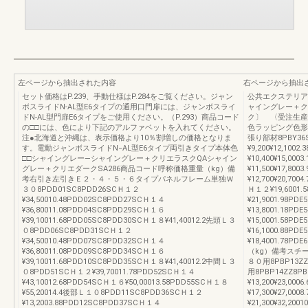
左ページから抽出された内容
右ページから抽出
セット価格はP.239、手動仕様はP.284をご覧ください。ジャン
公共エクステリア総
ボスライドN-AL型E6タイプの通用口門扉には、ジャンボスライ
ャイングレー＋ク
ドN-AL型門扉E6タイプをご使用ください。（P.293）商品コード
ク〕 〈受注生産
の□□には、色により下記のアルファベットを入れてください。
色ラッピング色形
注●北海道と沖縄は、表示価格より10％割増しの価格となりま
張り部材8PBY36
す。電動ジャンボスライドN−AL型E6タイプ両引きタイプ本体色
¥9,200¥12,100
□□シャイングレー―シャイングレー＋クリエラスクQAシャイン
¥10,400¥15,00
グレー＋クリエダークSA286商品コード呼称価格重量（kg）備
¥11,500¥17,80
考右引き左引きＥ２・４・５・６タイプパネルフレーム単独Ｗ
¥12,700¥20,
３０8PDD01SC8PDD26SCＨ１２
Ｈ１２¥19,6001.
¥34,50010.48PDD02SC8PDD27SCＨ１４
¥21,9001.98P
¥36,80011.08PDD04SC8PDD29SCＨ１６
¥13,8001.18PD
¥39,10011.68PDD05SC8PDD30SCＨ１８¥41,40012.2先頭Ｌ３
¥15,0001.58P
０8PDD06SC8PDD31SCＨ１２
¥16,1000.88PD
¥34,50010.48PDD07SC8PDD32SCＨ１４
¥18,4001.78
¥36,80011.08PDD09SC8PDD34SCＨ１６
（kg）備考スチ
¥39,10011.68PDD10SC8PDD35SCＨ１８¥41,40012.2中間Ｌ３
８０用8PBP13ZZ8
０8PDD51SCＨ１２¥39,70011.78PDD52SCＨ１４
用8PBP14ZZ8P
¥43,10012.68PDD54SCＨ１６¥50,00013.58PDD55SCＨ１８
¥13,200¥23,00
¥55,20014.4後部Ｌ１０8PDD11SC8PDD36SCＨ１２
¥17,300¥27,00
¥13,2003.88PDD12SC8PDD37SCＨ１４
¥21,300¥32,2