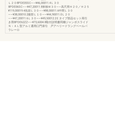
Ｌ２０8PDE05SC――¥46,00011.4Ｌ３０
8PDE06SC――¥47,20011.8単独Ｗ３０――高尺用Ｈ２０／Ｈ２５
¥119,00019.4先頭Ｌ３０――¥88,00011.6中間Ｌ３０
――¥38,00010.2後部Ｌ１０――¥44,90011.0Ｌ２０
――¥47,20011.6Ｌ３０――¥49,50012.2Ｅタイプ部品セット両引
き用8PDE62ZZ――¥73,6004.8取付説明書同梱ジャンボスライド
Ｎ︲ＡＬ型アルミ通用口門扉引 戸アペリードラングベールパ
ラレーロ