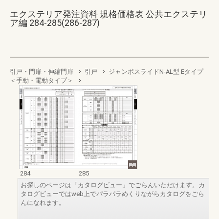
エクステリア発注資料 規格価格表 公共エクステリ
ア編 284-285(286-287)
引戸・門扉・伸縮門扉
引戸
ジャンボスライドN-AL型 Eタイプ
＜手動・電動タイプ＞
284
285
お探しのページは「カタログビュー」でごらんいただけます。カ
タログビューではweb上でパラパラめくりながらカタログをごら
んになれます。