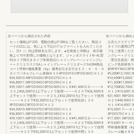
左ページから抽出された内容
右ページから抽出
セット価格はP.239、電動仕様はP.286をご覧ください。商品コ
公共エクステリア総
ードの□□には、色により下記のアルファベットを入れてくださ
タイプの通用口門
い。注※（）内は部材名を示します。●北海道と沖縄は、表示価
プをご使用ください
格より10％割増しの価格となります。ジャンボスライドN−AL型
ングレー＋クリ
E6タイプ両引きタイプ本体色□□シャイングレー―シャイングレ
〈受注生産品〉商
ー＋クリエラスクQAシャイングレー＋クリエダークSA284商品
ピング色形材色ラ
コード呼称※価格重量（kg）備考右引き左引きＥ２・４・５・６
材8PBY36SC8P
タイプパネルフレーム単独Ｗ３０8PDD01SC8PDD26SCＨ１２
¥9,200¥12,100
¥34,50010.48PDD02SC8PDD27SCＨ１４
¥10,400¥15,00
¥36,80011.08PDD04SC8PDD29SCＨ１６
¥11,500¥17,80
¥39,10011.68PDD05SC8PDD30SCＨ１８¥41,40012.2――――Ｈ
¥12,700¥20,
２０上¥26,50010.2上下セットで使用――――Ｈ２０下¥26,5009.8
Ｈ１２¥19,6001.
上下セットで使用――――Ｈ２５上¥32,20010.9上下セットで使用
¥21,9001.98PD
――――Ｈ２５下¥32,20010.5上下セットで使用先頭Ｌ３０
Ｈ２５¥48,9003.
8PDD06SC8PDD31SCＨ１２
Ｈ１４¥14,4001.
¥34,50010.48PDD07SC8PDD32SCＨ１４
¥15,5001.7――
¥36,80011.08PDD09SC8PDD34SCＨ１６
8PDE57SCＨ１２¥
¥39,10011.68PDD10SC8PDD35SCＨ１８¥41,40012.2――――Ｈ
¥17,3001.58PD
２０上¥26,50010.2上下セットで使用――――Ｈ２０下¥26,5009.8
¥19,6001.9――
上下セットで使用――――Ｈ２５上¥32,20010.9上下セットで使用
呼称価格重量（k
――――Ｈ２５下¥32,20010.5上下セットで使用中間Ｌ３０
スレール幅４８０用8