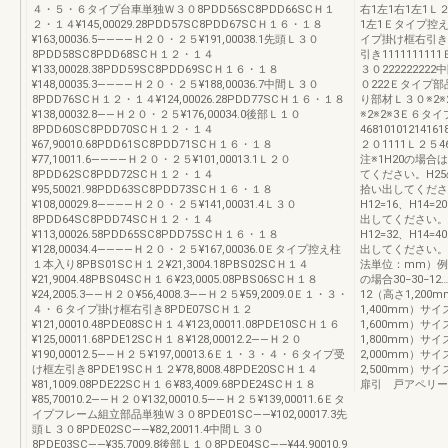
４・５・６タイプ台車単独Ｗ３０8PDD56SC8PDD66SCＨ１
右1左1右1左1Ｌ
２・１４¥145,00029.28PDD57SC8PDD67SCＨ１６・１８
1左1Ｅタイプ控え柱
¥163,00036.5――――Ｈ２０・２５¥191,00038.1先頭Ｌ３０
イプ掛け框右引き1
8PDD58SC8PDD68SCＨ１２・１４
引き1111111
¥133,00028.38PDD59SC8PDD69SCＨ１６・１８
３０22222222
¥148,00035.3――――Ｈ２０・２５¥188,00036.7中間Ｌ３０
０222Ｅタイプ部
8PDD76SCＨ１２・１４¥124,00026.28PDD77SCＨ１６・１８
り部材Ｌ３０※2※2
¥138,00032.8――Ｈ２０・２５¥176,00034.0後部Ｌ１０
※2※2※3Ｅ６タイ
8PDD60SC8PDD70SCＨ１２・１４
46810101214
¥67,90010.68PDD61SC8PDD71SCＨ１６・１８
２０1111Ｌ２５46
¥77,10011.6――――Ｈ２０・２５¥101,00013.1Ｌ２０
注※1H20の場合
8PDD62SC8PDD72SCＨ１２・１４
てください。H2
¥95,50021.98PDD63SC8PDD73SCＨ１６・１８
拾い出してくださ
¥108,00029.8――――Ｈ２０・２５¥141,00031.4Ｌ３０
H12=16、H14=2
8PDD64SC8PDD74SCＨ１２・１４
出してください。
¥113,00026.58PDD65SC8PDD75SCＨ１６・１８
H12=32、H14=4
¥128,00034.4――――Ｈ２０・２５¥167,00036.0Ｅタイプ控え柱
出してください。
１本入り8PBS01SCＨ１２¥21,3004.18PBS02SCＨ１４
法単位：mm）例）3
¥21,9004.48PBS04SCＨ１６¥23,0005.08PBS06SCＨ１８
の場合30−30−1
¥24,2005.3――Ｈ２０¥56,4008.3――Ｈ２５¥59,2009.0Ｅ１・３・
12（高さ1,200
４・６タイプ掛け框右引き8PDE07SCＨ１２
1,400mm）サイ
¥121,00010.48PDE08SCＨ１４¥123,00011.08PDE10SCＨ１６
1,600mm）サイ
¥125,00011.68PDE12SCＨ１８¥128,00012.2――Ｈ２０
1,800mm）サイ
¥190,00012.5――Ｈ２５¥197,00013.6Ｅ１・３・４・６タイプ受
2,000mm）サイ
け框左引き8PDE19SCＨ１２¥78,8008.48PDE20SCＨ１４
2,500mm）
¥81,1009.08PDE22SCＨ１６¥83,4009.68PDE24SCＨ１８
扉引 戸アペリー
¥85,70010.2――Ｈ２０¥132,00010.5――Ｈ２５¥139,00011.6Ｅタ
イプフレーム組立部品単独Ｗ３０8PDE01SC――¥102,00017.3先
頭Ｌ３０8PDE02SC――¥82,20011.4中間Ｌ３０
8PDE03SC――¥35,7009.8後部Ｌ１０8PDE04SC――¥44,90010.9