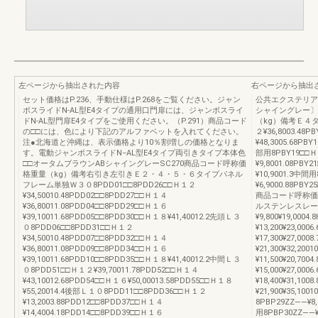
左ページから抽出された内容
右ページから抽出
セット価格はP.236、手動仕様はP.268をご覧ください。ジャン
公共エクステリア総
ボスライドN-AL型E4タイプの通用口門扉には、ジャンボスライ
シャイングレー〕
ドN-AL型門扉E4タイプをご使用ください。（P.291）商品コード
（kg）備考Ｅ４タ
の□□には、色により下記のアルファベットを入れてください。
２¥36,8003.48P
注●北海道と沖縄は、表示価格より10％割増しの価格となりま
¥48,3005.68
す。電動ジャンボスライドN−AL型E4タイプ両引きタイプ本体色
部用8PBY19□□Ｈ
□□オータムブラウンABシャイングレーSC270商品コード呼称価
¥9,8001.08PBY
格重量（kg）備考右引き左引きＥ２・４・５・６タイプパネル
¥10,9001.3中間
フレーム単独Ｗ３０8PDD01□□8PDD26□□Ｈ１２
¥6,9000.88PBY
¥34,50010.48PDD02□□8PDD27□□Ｈ１４
商品コード呼称価
¥36,80011.08PDD04□□8PDD29□□Ｈ１６
ルステンレスレール
¥39,10011.68PDD05□□8PDD30□□Ｈ１８¥41,40012.2先頭Ｌ３
¥9,800¥19,000
０8PDD06□□8PDD31□□Ｈ１２
¥13,200¥23,00
¥34,50010.48PDD07□□8PDD32□□Ｈ１４
¥17,300¥27,00
¥36,80011.08PDD09□□8PDD34□□Ｈ１６
¥21,300¥32,2
¥39,10011.68PDD10□□8PDD35□□Ｈ１８¥41,40012.2中間Ｌ３
¥11,500¥20,70
０8PDD51□□Ｈ１２¥39,70011.78PDD52□□Ｈ１４
¥15,000¥27,00
¥43,10012.68PDD54□□Ｈ１６¥50,00013.58PDD55□□Ｈ１８
¥18,400¥31,10
¥55,20014.4後部Ｌ１０8PDD11□□8PDD36□□Ｈ１２
¥21,900¥35,
¥13,2003.88PDD12□□8PDD37□□Ｈ１４
8PBP29ZZ――
¥14,4004.18PDD14□□8PDD39□□Ｈ１６
用8PBP30ZZ――