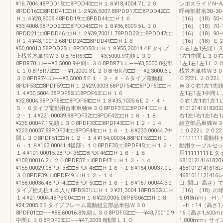
¥16,7004.48PDD15□□8PDD40□□Ｈ１８¥18,4004.7Ｌ２０
ンボスライドN−
8PDD16□□8PDD41□□Ｈ１２¥26,5007.88PDD17□□8PDD42□□
呼称部材名30−30−
Ｈ１４¥28,8008.48PDD19□□8PDD44□□Ｈ１６
［16］｛18｝50−
¥33,4008.98PDD20□□8PDD45□□Ｈ１８¥36,8009.5Ｌ３０
［16］｛18｝70−
8PDD21□□8PDD46□□Ｈ１２¥39,70011.78PDD22□□8PDD47□□
［16］｛18｝90−
Ｈ１４¥43,10012.68PDD24□□8PDD49□□Ｈ１６
［16］｛18｝
¥50,00013.58PDD25□□8PDD50□□Ｈ１８¥55,20014.4Ｅタイプ
０右1左1先頭Ｌ３
上桟笠木単独Ｗ３０8PBR69□□――¥3,5000.9先頭Ｌ３０
1左1中間Ｌ３０右
8PBR70□□――¥3,5000.9中間Ｌ３０8PBR71□□――¥3,5000.8後部
1左1右1左1Ｌ２
Ｌ１０8PBR72□□――¥1,2000.3Ｌ２０8PBR73□□――¥2,3000.6Ｌ
桟笠木単独Ｗ３０2
３０8PBR74□□――¥3,5000.8Ｅ１・３・４・６タイプ電動框
０222Ｌ２０2
8PDF53□□8PDF59□□Ｈ１２¥29,3003.68PDF54□□8PDF60□□Ｈ
Ｗ３０右1左1先頭
１４¥30,5004.38PDF56□□8PDF62□□Ｈ１６
左1右1左1中間Ｌ
¥32,8004.98PDF58□□8PDF64□□Ｈ１８¥35,1005.6Ｅ２・４・
０右1左1右1左1
５・６タイプ電動用台車単独Ｗ３０8PDF31□□8PDF41□□Ｈ１
8101214161
２・１４¥221,00039.88PDF32□□8PDF42□□Ｈ１６・１８
右1左1右1左1右
¥235,00047.1先頭Ｌ３０8PDF33□□8PDF43□□Ｈ１２・１４
組立部品単独Ｗ３０
¥223,00037.88PDF34□□8PDF44□□Ｈ１６・１８¥233,00044.7中
１０222Ｌ２０
間Ｌ３０8PDF51□□Ｈ１２・１４¥154,00034.88PDF52□□Ｈ１
11111111電動柱
６・１８¥163,00041.4後部Ｌ１０8PDF35□□8PDF45□□Ｈ１２・
動用ケーブルセット
１４¥101,00015.28PDF36□□8PDF46□□Ｈ１６・１８
用11111111Ｅ
¥108,00016.2Ｌ２０8PDF37□□8PDF47□□Ｈ１２・１４
6810121416
¥155,00029.08PDF38□□8PDF48□□Ｈ１６・１８¥164,00037.0Ｌ
4681012141
３０8PDF39□□8PDF49□□Ｈ１２・１４
4681011121
¥158,00036.48PDF40□□8PDF50□□Ｈ１６・１８¥167,00044.3Ｅ
口−間口−高さ）で
タイプ控え柱１本入り8PBS01□□Ｈ１２¥21,3004.18PBS02□□Ｈ
［16］｛18｝の場
１４¥21,9004.48PBS04□□Ｈ１６¥23,0005.08PBS06□□Ｈ１８
6,018mm）−H
¥24,2005.3Ｅタイプフレーム電動組立部品単独Ｗ３０
…−H：14（高さ1
8PDF01□□――¥88,60016.8先頭Ｌ３０8PDF02□□――¥43,70010.9
16（高さ1,600
中間Ｌ３０8PDF03□□――¥47,2009.8後部Ｌ１０
1,800mm）