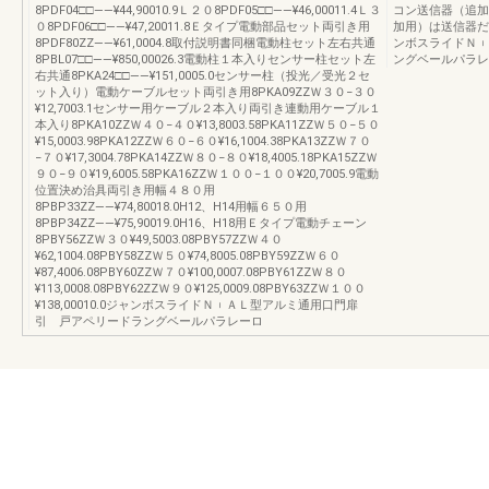
8PDF04□□――¥44,90010.9Ｌ２０8PDF05□□――¥46,00011.4Ｌ３
コン送信器（追加用
０8PDF06□□――¥47,20011.8Ｅタイプ電動部品セット両引き用
加用）は送信器だ
8PDF80ZZ――¥61,0004.8取付説明書同梱電動柱セット左右共通
ンボスライドＮ︲
8PBL07□□――¥850,00026.3電動柱１本入りセンサー柱セット左
ングベールパラレ
右共通8PKA24□□――¥151,0005.0センサー柱（投光／受光２セ
ット入り）電動ケーブルセット両引き用8PKA09ZZＷ３０−３０
¥12,7003.1センサー用ケーブル２本入り両引き連動用ケーブル１
本入り8PKA10ZZＷ４０−４０¥13,8003.58PKA11ZZＷ５０−５０
¥15,0003.98PKA12ZZＷ６０−６０¥16,1004.38PKA13ZZＷ７０
−７０¥17,3004.78PKA14ZZＷ８０−８０¥18,4005.18PKA15ZZＷ
９０−９０¥19,6005.58PKA16ZZＷ１００−１００¥20,7005.9電動
位置決め治具両引き用幅４８０用
8PBP33ZZ――¥74,80018.0H12、H14用幅６５０用
8PBP34ZZ――¥75,90019.0H16、H18用Ｅタイプ電動チェーン
8PBY56ZZＷ３０¥49,5003.08PBY57ZZＷ４０
¥62,1004.08PBY58ZZＷ５０¥74,8005.08PBY59ZZＷ６０
¥87,4006.08PBY60ZZＷ７０¥100,0007.08PBY61ZZＷ８０
¥113,0008.08PBY62ZZＷ９０¥125,0009.08PBY63ZZＷ１００
¥138,00010.0ジャンボスライドＮ︲ＡＬ型アルミ通用口門扉
引 戸アペリードラングベールパラレーロ