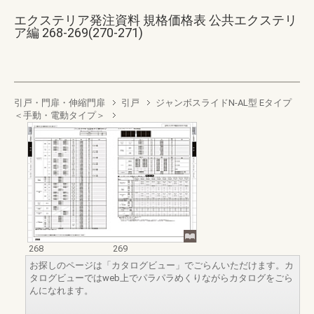
エクステリア発注資料 規格価格表 公共エクステリ
ア編 268-269(270-271)
引戸・門扉・伸縮門扉
引戸
ジャンボスライドN-AL型 Eタイプ
＜手動・電動タイプ＞
268
269
お探しのページは「カタログビュー」でごらんいただけます。カ
タログビューではweb上でパラパラめくりながらカタログをごら
んになれます。