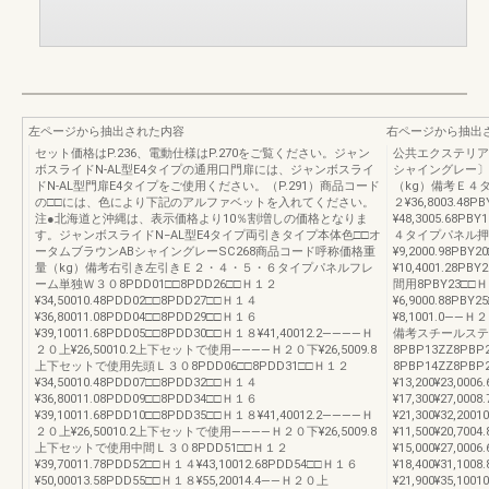
左ページから抽出された内容
右ページから抽出
セット価格はP.236、電動仕様はP.270をご覧ください。ジャン
公共エクステリア総
ボスライドN-AL型E4タイプの通用口門扉には、ジャンボスライ
シャイングレー〕
ドN-AL型門扉E4タイプをご使用ください。（P.291）商品コード
（kg）備考Ｅ４タ
の□□には、色により下記のアルファベットを入れてください。
２¥36,8003.48P
注●北海道と沖縄は、表示価格より10％割増しの価格となりま
¥48,3005.68PB
す。ジャンボスライドN−AL型E4タイプ両引きタイプ本体色□□オ
４タイプパネル押え
ータムブラウンABシャイングレーSC268商品コード呼称価格重
¥9,2000.98PBY
量（kg）備考右引き左引きＥ２・４・５・６タイプパネルフレ
¥10,4001.28PB
ーム単独Ｗ３０8PDD01□□8PDD26□□Ｈ１２
間用8PBY23□□Ｈ
¥34,50010.48PDD02□□8PDD27□□Ｈ１４
¥6,9000.88PBY
¥36,80011.08PDD04□□8PDD29□□Ｈ１６
¥8,1001.0――
¥39,10011.68PDD05□□8PDD30□□Ｈ１８¥41,40012.2――――Ｈ
備考スチールステ
２０上¥26,50010.2上下セットで使用――――Ｈ２０下¥26,5009.8
8PBP13ZZ8PBP2
上下セットで使用先頭Ｌ３０8PDD06□□8PDD31□□Ｈ１２
8PBP14ZZ8PB
¥34,50010.48PDD07□□8PDD32□□Ｈ１４
¥13,200¥23,00
¥36,80011.08PDD09□□8PDD34□□Ｈ１６
¥17,300¥27,00
¥39,10011.68PDD10□□8PDD35□□Ｈ１８¥41,40012.2――――Ｈ
¥21,300¥32,2
２０上¥26,50010.2上下セットで使用――――Ｈ２０下¥26,5009.8
¥11,500¥20,70
上下セットで使用中間Ｌ３０8PDD51□□Ｈ１２
¥15,000¥27,00
¥39,70011.78PDD52□□Ｈ１４¥43,10012.68PDD54□□Ｈ１６
¥18,400¥31,10
¥50,00013.58PDD55□□Ｈ１８¥55,20014.4――Ｈ２０上
¥21,900¥35,