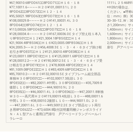
¥67,90010.68PDD61□□8PDD71□□Ｈ１６・１８
1111Ｌ２５4689
¥77,10011.6――――Ｈ２０¥101,00013.1Ｌ２０
※H20の場合は、
8PDD62□□8PDD72□□Ｈ１２・１４
ください。●呼称
¥95,50021.98PDD63□□8PDD73□□Ｈ１６・１８
位：mm）例）30−
¥108,00029.8――――Ｈ２０¥141,00031.4Ｌ３０
30−30−12…W：
8PDD64□□8PDD74□□Ｈ１２・１４
さ1,200mm）サ
¥113,00026.58PDD65□□8PDD75□□Ｈ１６・１８
1,400mm）サイ
¥128,00034.4――――Ｈ２０¥167,00036.0Ｅタイプ控え柱１本入
1,600mm）サイ
り8PBS01□□Ｈ１２¥21,3004.18PBS02□□Ｈ１４
1,800mm）サイ
¥21,9004.48PBS04□□Ｈ１６¥23,0005.08PBS06□□Ｈ１８
2,000mm）
¥24,2005.3――Ｈ２０¥56,4008.3Ｅ１・３・４・６タイプ掛け框
扉引 戸アペリー
右引き8PDE07□□Ｈ１２¥121,00010.48PDE08□□Ｈ１４
¥123,00011.08PDE10□□Ｈ１６¥125,00011.68PDE12□□Ｈ１８
¥128,00012.2――Ｈ２０¥190,00012.5Ｅ１・３・４・６タイプ受
け框左引き8PDE19□□Ｈ１２¥78,8008.48PDE20□□Ｈ１４
¥81,1009.08PDE22□□Ｈ１６¥83,4009.68PDE24□□Ｈ１８
¥85,70010.2――Ｈ２０¥132,00010.5Ｅタイプフレーム組立部品
単独Ｗ３０8PDE01□□――¥102,00017.3先頭Ｌ３０
8PDE02□□――¥82,20011.4中間Ｌ３０8PDE03□□――¥35,7009.8
後部Ｌ１０8PDE04□□――¥44,90010.9Ｌ２０
8PDE05□□――¥46,00011.4Ｌ３０8PDE06□□――¥47,20011.8単独
Ｗ３０――高尺用Ｈ２０¥119,00019.4先頭Ｌ３０――¥88,00011.6
中間Ｌ３０――¥38,00010.2後部Ｌ１０――¥44,90011.0Ｌ２０
――¥47,20011.6Ｌ３０――¥49,50012.2Ｅタイプ部品セット両引
き用8PDE62ZZ――¥73,6004.8取付説明書同梱ジャンボスライド
Ｎ︲ＡＬ型アルミ通用口門扉引 戸アペリードラングベールパ
ラレーロ