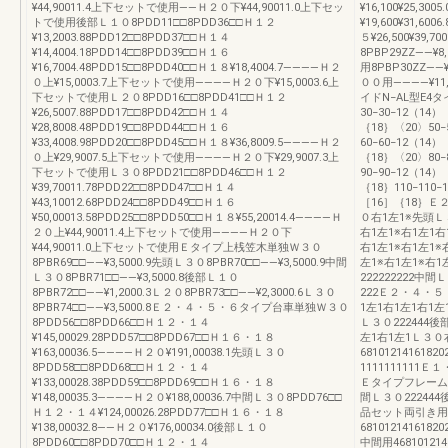
¥44,90011.4上下セットで使用――Ｈ２０下¥44,90011.0上下セッ
¥16,100¥25,3
トで使用後部Ｌ１０8PDD11□□8PDD36□□Ｈ１２
¥19,600¥31,60
¥13,2003.88PDD12□□8PDD37□□Ｈ１４
５¥26,500¥39
¥14,4004.18PDD14□□8PDD39□□Ｈ１６
8PBP29ZZ――
¥16,7004.48PDD15□□8PDD40□□Ｈ１８¥18,4004.7――――Ｈ２
用8PBP30ZZ―
０上¥15,0003.7上下セットで使用――――Ｈ２０下¥15,0003.6上
００用――――¥11
下セットで使用Ｌ２０8PDD16□□8PDD41□□Ｈ１２
イドN−AL型E
¥26,5007.88PDD17□□8PDD42□□Ｈ１４
30−30−12（14
¥28,8008.48PDD19□□8PDD44□□Ｈ１６
｛18｝〈20〉50−
¥33,4008.98PDD20□□8PDD45□□Ｈ１８¥36,8009.5――――Ｈ２
60−60−12（14
０上¥29,9007.5上下セットで使用――――Ｈ２０下¥29,9007.3上
｛18｝〈20〉80−
下セットで使用Ｌ３０8PDD21□□8PDD46□□Ｈ１２
90−90−12（14
¥39,70011.78PDD22□□8PDD47□□Ｈ１４
｛18｝110−110−
¥43,10012.68PDD24□□8PDD49□□Ｈ１６
［16］｛18｝
¥50,00013.58PDD25□□8PDD50□□Ｈ１８¥55,20014.4――――Ｈ
０右1左1※先頭Ｌ３
２０上¥44,90011.4上下セットで使用――――Ｈ２０下
右1左1※右1左1右
¥44,90011.0上下セットで使用Ｅタイプ上桟笠木単独Ｗ３０
右1左1※右1左1※
8PBR69□□――¥3,5000.9先頭Ｌ３０8PBR70□□――¥3,5000.9中間
左1※右1左1※右
Ｌ３０8PBR71□□――¥3,5000.8後部Ｌ１０
222222222中
8PBR72□□――¥1,2000.3Ｌ２０8PBR73□□――¥2,3000.6Ｌ３０
222Ｅ２・４・
8PBR74□□――¥3,5000.8Ｅ２・４・５・６タイプ台車単独Ｗ３０
1左1右1左1右1左
8PDD56□□8PDD66□□Ｈ１２・１４
Ｌ３０222444
¥145,00029.28PDD57□□8PDD67□□Ｈ１６・１８
左1右1左1Ｌ３０
¥163,00036.5――――Ｈ２０¥191,00038.1先頭Ｌ３０
6810121416
8PDD58□□8PDD68□□Ｈ１２・１４
1111111111
¥133,00028.38PDD59□□8PDD69□□Ｈ１６・１８
Ｅタイプフレーム組
¥148,00035.3――――Ｈ２０¥188,00036.7中間Ｌ３０8PDD76□□
間Ｌ３０22244
Ｈ１２・１４¥124,00026.28PDD77□□Ｈ１６・１８
品セット両引き用1
¥138,00032.8――Ｈ２０¥176,00034.0後部Ｌ１０
68101214161
8PDD60□□8PDD70□□Ｈ１２・１４
中間用46810121