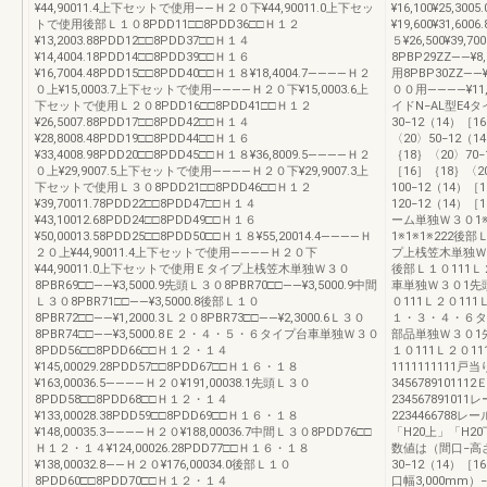
¥44,90011.4上下セットで使用――Ｈ２０下¥44,90011.0上下セッ
¥16,100¥25,3
トで使用後部Ｌ１０8PDD11□□8PDD36□□Ｈ１２
¥19,600¥31,60
¥13,2003.88PDD12□□8PDD37□□Ｈ１４
５¥26,500¥39
¥14,4004.18PDD14□□8PDD39□□Ｈ１６
8PBP29ZZ――
¥16,7004.48PDD15□□8PDD40□□Ｈ１８¥18,4004.7――――Ｈ２
用8PBP30ZZ―
０上¥15,0003.7上下セットで使用――――Ｈ２０下¥15,0003.6上
００用――――¥11
下セットで使用Ｌ２０8PDD16□□8PDD41□□Ｈ１２
イドN−AL型E
¥26,5007.88PDD17□□8PDD42□□Ｈ１４
30−12（14）［1
¥28,8008.48PDD19□□8PDD44□□Ｈ１６
〈20〉50−12（1
¥33,4008.98PDD20□□8PDD45□□Ｈ１８¥36,8009.5――――Ｈ２
｛18｝〈20〉70−
０上¥29,9007.5上下セットで使用――――Ｈ２０下¥29,9007.3上
［16］｛18｝〈2
下セットで使用Ｌ３０8PDD21□□8PDD46□□Ｈ１２
100−12（14）［
¥39,70011.78PDD22□□8PDD47□□Ｈ１４
120−12（14
¥43,10012.68PDD24□□8PDD49□□Ｈ１６
ーム単独Ｗ３０1※先
¥50,00013.58PDD25□□8PDD50□□Ｈ１８¥55,20014.4――――Ｈ
1※1※1※222後
２０上¥44,90011.4上下セットで使用――――Ｈ２０下
プ上桟笠木単独Ｗ３０
¥44,90011.0上下セットで使用Ｅタイプ上桟笠木単独Ｗ３０
後部Ｌ１０111Ｌ
8PBR69□□――¥3,5000.9先頭Ｌ３０8PBR70□□――¥3,5000.9中間
車単独Ｗ３０1先頭Ｌ
Ｌ３０8PBR71□□――¥3,5000.8後部Ｌ１０
０111Ｌ２０111
8PBR72□□――¥1,2000.3Ｌ２０8PBR73□□――¥2,3000.6Ｌ３０
１・３・４・６タイ
8PBR74□□――¥3,5000.8Ｅ２・４・５・６タイプ台車単独Ｗ３０
部品単独Ｗ３０1先頭
8PDD56□□8PDD66□□Ｈ１２・１４
１０111Ｌ２０1
¥145,00029.28PDD57□□8PDD67□□Ｈ１６・１８
1111111111戸
¥163,00036.5――――Ｈ２０¥191,00038.1先頭Ｌ３０
3456789101
8PDD58□□8PDD68□□Ｈ１２・１４
2345678910
¥133,00028.38PDD59□□8PDD69□□Ｈ１６・１８
2234466788レ
¥148,00035.3――――Ｈ２０¥188,00036.7中間Ｌ３０8PDD76□□
「H20上」「H
Ｈ１２・１４¥124,00026.28PDD77□□Ｈ１６・１８
数値は（間口−高
¥138,00032.8――Ｈ２０¥176,00034.0後部Ｌ１０
30−12（14）［
8PDD60□□8PDD70□□Ｈ１２・１４
口幅3,000mm