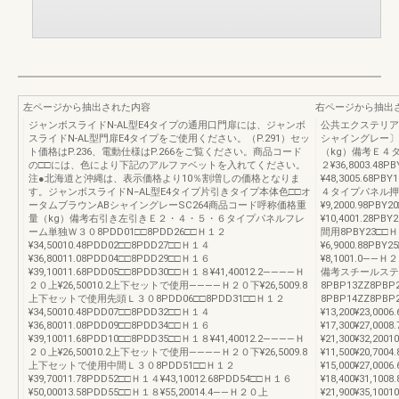
左ページから抽出された内容
右ページから抽出
ジャンボスライドN-AL型E4タイプの通用口門扉には、ジャンボ
公共エクステリア総
スライドN-AL型門扉E4タイプをご使用ください。（P.291）セッ
シャイングレー〕
ト価格はP.236、電動仕様はP.266をご覧ください。商品コード
（kg）備考Ｅ４タ
の□□には、色により下記のアルファベットを入れてください。
２¥36,8003.48P
注●北海道と沖縄は、表示価格より10％割増しの価格となりま
¥48,3005.68PB
す。ジャンボスライドN−AL型E4タイプ片引きタイプ本体色□□オ
４タイプパネル押え
ータムブラウンABシャイングレーSC264商品コード呼称価格重
¥9,2000.98PBY
量（kg）備考右引き左引きＥ２・４・５・６タイプパネルフレ
¥10,4001.28PB
ーム単独Ｗ３０8PDD01□□8PDD26□□Ｈ１２
間用8PBY23□□Ｈ
¥34,50010.48PDD02□□8PDD27□□Ｈ１４
¥6,9000.88PBY
¥36,80011.08PDD04□□8PDD29□□Ｈ１６
¥8,1001.0――
¥39,10011.68PDD05□□8PDD30□□Ｈ１８¥41,40012.2――――Ｈ
備考スチールステ
２０上¥26,50010.2上下セットで使用――――Ｈ２０下¥26,5009.8
8PBP13ZZ8PBP2
上下セットで使用先頭Ｌ３０8PDD06□□8PDD31□□Ｈ１２
8PBP14ZZ8PB
¥34,50010.48PDD07□□8PDD32□□Ｈ１４
¥13,200¥23,00
¥36,80011.08PDD09□□8PDD34□□Ｈ１６
¥17,300¥27,00
¥39,10011.68PDD10□□8PDD35□□Ｈ１８¥41,40012.2――――Ｈ
¥21,300¥32,2
２０上¥26,50010.2上下セットで使用――――Ｈ２０下¥26,5009.8
¥11,500¥20,70
上下セットで使用中間Ｌ３０8PDD51□□Ｈ１２
¥15,000¥27,00
¥39,70011.78PDD52□□Ｈ１４¥43,10012.68PDD54□□Ｈ１６
¥18,400¥31,10
¥50,00013.58PDD55□□Ｈ１８¥55,20014.4――Ｈ２０上
¥21,900¥35,