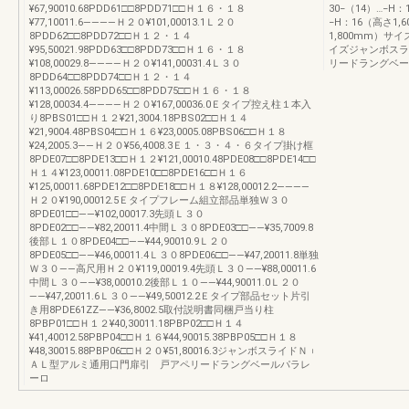
¥67,90010.68PDD61□□8PDD71□□Ｈ１６・１８
30−（14）…−H
¥77,10011.6――――Ｈ２０¥101,00013.1Ｌ２０
−H：16（高さ1,
8PDD62□□8PDD72□□Ｈ１２・１４
1,800mm）サイ
¥95,50021.98PDD63□□8PDD73□□Ｈ１６・１８
イズジャンボスラ
¥108,00029.8――――Ｈ２０¥141,00031.4Ｌ３０
リードラングベー
8PDD64□□8PDD74□□Ｈ１２・１４
¥113,00026.58PDD65□□8PDD75□□Ｈ１６・１８
¥128,00034.4――――Ｈ２０¥167,00036.0Ｅタイプ控え柱１本入
り8PBS01□□Ｈ１２¥21,3004.18PBS02□□Ｈ１４
¥21,9004.48PBS04□□Ｈ１６¥23,0005.08PBS06□□Ｈ１８
¥24,2005.3――Ｈ２０¥56,4008.3Ｅ１・３・４・６タイプ掛け框
8PDE07□□8PDE13□□Ｈ１２¥121,00010.48PDE08□□8PDE14□□
Ｈ１４¥123,00011.08PDE10□□8PDE16□□Ｈ１６
¥125,00011.68PDE12□□8PDE18□□Ｈ１８¥128,00012.2――――
Ｈ２０¥190,00012.5Ｅタイプフレーム組立部品単独Ｗ３０
8PDE01□□――¥102,00017.3先頭Ｌ３０
8PDE02□□――¥82,20011.4中間Ｌ３０8PDE03□□――¥35,7009.8
後部Ｌ１０8PDE04□□――¥44,90010.9Ｌ２０
8PDE05□□――¥46,00011.4Ｌ３０8PDE06□□――¥47,20011.8単独
Ｗ３０――高尺用Ｈ２０¥119,00019.4先頭Ｌ３０――¥88,00011.6
中間Ｌ３０――¥38,00010.2後部Ｌ１０――¥44,90011.0Ｌ２０
――¥47,20011.6Ｌ３０――¥49,50012.2Ｅタイプ部品セット片引
き用8PDE61ZZ――¥36,8002.5取付説明書同梱戸当り柱
8PBP01□□Ｈ１２¥40,30011.18PBP02□□Ｈ１４
¥41,40012.58PBP04□□Ｈ１６¥44,90015.38PBP05□□Ｈ１８
¥48,30015.88PBP06□□Ｈ２０¥51,80016.3ジャンボスライドＮ︲
ＡＬ型アルミ通用口門扉引 戸アペリードラングベールパラレ
ーロ