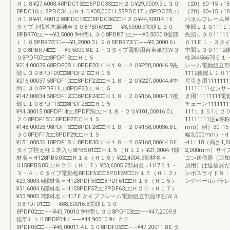
Ｈ１８¥27,6008.48PDC15□□8PDC33□□Ｈ２０¥29,9009.3Ｌ３０
［20］60−15（1
8PDC16□□8PDC34□□Ｈ１５¥38,00011.58PDC17□□8PDC35□□
［20］90−15（
Ｈ１８¥41,40012.88PDC18□□8PDC36□□Ｈ２０¥44,90014.1Ｅ
パネルフレーム単独
タイプ上桟笠木単独Ｗ３０8PBR69□□――¥3,5000.9先頭Ｌ３０
後部Ｌ１０111Ｌ
8PBR70□□――¥3,5000.9中間Ｌ３０8PBR71□□――¥3,5000.8後部
先頭Ｌ３０11111
Ｌ１０8PBR72□□――¥1,2000.3Ｌ２０8PBR73□□――¥2,3000.6Ｌ
０11Ｅ１・３タイ
３０8PBR74□□――¥3,5000.8Ｅ１・３タイプ電動用台車単独Ｗ３
中間Ｌ３０1112
０8PDF07□□8PDF19□□Ｈ１５
柱34456678Ｅ
¥214,00039.68PDF08□□8PDF20□□Ｈ１８・２０¥228,00046.9先
レーム電動組立部品
頭Ｌ３０8PDF09□□8PDF21□□Ｈ１５
1112後部Ｌ１０
¥216,00037.58PDF10□□8PDF22□□Ｈ１８・２０¥227,00044.4中
片引き用111111
間Ｌ３０8PDF11□□8PDF23□□Ｈ１５
11111111セン
¥147,00034.58PDF12□□8PDF24□□Ｈ１８・２０¥156,00041.1後
き用11111111
部Ｌ１０8PDF13□□8PDF25□□Ｈ１５
チェーン111111
¥94,30015.08PDF14□□8PDF26□□Ｈ１８・２０¥101,00016.0Ｌ
111Ｌ１５1Ｌ２０
２０8PDF15□□8PDF27□□Ｈ１５
11111111注
¥148,00028.98PDF16□□8PDF28□□Ｈ１８・２０¥158,00036.8Ｌ
mm）例）30−15
３０8PDF17□□8PDF29□□Ｈ１５
幅3,000mm）−
¥151,00036.18PDF18□□8PDF30□□Ｈ１８・２０¥160,00044.0Ｅ
−H：18（高さ1,
タイプ控え柱１本入り8PBS01□□Ｈ１５（Ｈ１２）¥21,3004.1部
2,000mm）
材名＝H128PBS03□□Ｈ１８（Ｈ１５）¥22,4004.9部材名＝
コン送信器（追加用
H158PBS05□□Ｈ２０（Ｈ１７）¥23,6005.2部材名＝H17Ｅ１・
加用）は送信器だ
３・４・６タイプ電動框8PDF53□□8PDF59□□Ｈ１５（Ｈ１２）
ンボスライドＮ︲
¥29,3003.6部材名＝H128PDF55□□8PDF61□□Ｈ１８（Ｈ１５）
ングベールパラレ
¥31,6004.6部材名＝H158PDF57□□8PDF63□□Ｈ２０（Ｈ１７）
¥33,9005.2部材名＝H17Ｅタイプフレーム電動組立部品単独Ｗ３
０8PDF01□□――¥88,60016.8先頭Ｌ３０
8PDF02□□――¥43,70010.9中間Ｌ３０8PDF03□□――¥47,2009.8
後部Ｌ１０8PDF04□□――¥44,90010.9Ｌ２０
8PDF05□□――¥46,00011.4Ｌ３０8PDF06□□――¥47,20011.8Ｅタ