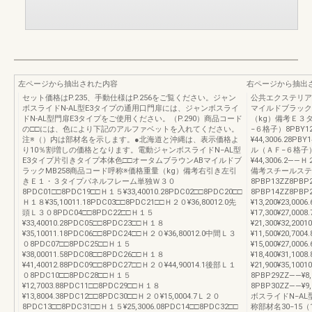
左ページから抽出された内容
右ページから抽出
セット価格はP.235、手動仕様はP.256をご覧ください。ジャン
公共エクステリア総
ボスライドN-AL型E3タイプの通用口門扉には、ジャンボスライ
マイルドブラック
ドN-AL型門扉E3タイプをご使用ください。（P.290）商品コード
（kg）備考Ｅ３
の□□には、色により下記のアルファベットを入れてください。
−６格子）8PBY12
注※（）内は部材名を示します。●北海道と沖縄は、表示価格よ
¥44,3006.28
り10％割増しの価格となります。電動ジャンボスライドN−AL型
ル（ＡＦ−６格子）―
E3タイプ片引きタイプ本体色□□オータムブラウンABマイルドブ
¥44,3006.2―
ラックMB258商品コード呼称※価格重量（kg）備考右引き左引
備考スチールステ
きＥ１・３タイプパネルフレーム単独Ｗ３０
8PBP13ZZ8PBP2
8PDC01□□8PDC19□□Ｈ１５¥33,40010.28PDC02□□8PDC20□□
8PBP14ZZ8PB
Ｈ１８¥35,10011.18PDC03□□8PDC21□□Ｈ２０¥36,80012.0先
¥13,200¥23,00
頭Ｌ３０8PDC04□□8PDC22□□Ｈ１５
¥17,300¥27,00
¥33,40010.28PDC05□□8PDC23□□Ｈ１８
¥21,300¥32,2
¥35,10011.18PDC06□□8PDC24□□Ｈ２０¥36,80012.0中間Ｌ３
¥11,500¥20,70
０8PDC07□□8PDC25□□Ｈ１５
¥15,000¥27,00
¥38,00011.58PDC08□□8PDC26□□Ｈ１８
¥18,400¥31,10
¥41,40012.88PDC09□□8PDC27□□Ｈ２０¥44,90014.1後部Ｌ１
¥21,900¥35,
０8PDC10□□8PDC28□□Ｈ１５
8PBP29ZZ――
¥12,7003.88PDC11□□8PDC29□□Ｈ１８
8PBP30ZZ――¥
¥13,8004.38PDC12□□8PDC30□□Ｈ２０¥15,0004.7Ｌ２０
ボスライドN−A
8PDC13□□8PDC31□□Ｈ１５¥25,3006.08PDC14□□8PDC32□□
称部材名30−15（1