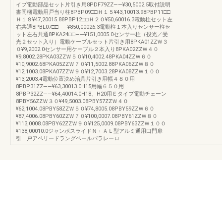
イプ電動部品セット片引き用8PDF79ZZ――¥30,5002.5取付説明
書同梱電動用戸当り柱8PBP09□□Ｈ１５¥43,10013.98PBP11□□
Ｈ１８¥47,20015.88PBP12□□Ｈ２０¥50,60016.3電動柱セット左
右共通8PBL07□□――¥850,00026.3電動柱１本入りセンサー柱セ
ット左右共通8PKA24□□――¥151,0005.0センサー柱（投光／受
光２セット入り）電動ケーブルセット片引き用8PKA01ZZＷ３
０¥9,2002.0センサー用ケーブル２本入り8PKA02ZZＷ４０
¥9,8002.28PKA03ZZＷ５０¥10,4002.48PKA04ZZＷ６０
¥10,9002.68PKA05ZZＷ７０¥11,5002.88PKA06ZZＷ８０
¥12,1003.08PKA07ZZＷ９０¥12,7003.28PKA08ZZＷ１００
¥13,2003.4電動位置決め治具片引き用幅４８０用
8PBP31ZZ――¥63,30013.0H15用幅６５０用
8PBP32ZZ――¥64,40014.0H18、H20用Ｅタイプ電動チェーン
8PBY56ZZＷ３０¥49,5003.08PBY57ZZＷ４０
¥62,1004.08PBY58ZZＷ５０¥74,8005.08PBY59ZZＷ６０
¥87,4006.08PBY60ZZＷ７０¥100,0007.08PBY61ZZＷ８０
¥113,0008.08PBY62ZZＷ９０¥125,0009.08PBY63ZZＷ１００
¥138,00010.0ジャンボスライドＮ︲ＡＬ型アルミ通用口門扉
引 戸アペリードラングベールパラレーロ