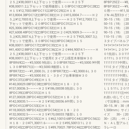
２５上¥38,00011.6上下セットで使用――――Ｈ２５下
8PBP29ZZ――
¥38,00011.2上下セットで使用後部Ｌ１０8PDC10□□8PDC28□□
8PBP30ZZ――
Ｈ１５¥12,7003.88PDC11□□8PDC29□□Ｈ１８
０用――――¥11,
¥13,8004.38PDC12□□8PDC30□□Ｈ２０¥15,0004.7――――Ｈ２
ドN−AL型E3
５上¥12,7003.8上下セットで使用――――Ｈ２５下¥12,7003.7上
30−15（18）［2
下セットで使用Ｌ２０8PDC13□□8PDC31□□Ｈ１５
50−15（18）［2
¥25,3006.08PDC14□□8PDC32□□Ｈ１８
70−15（18）［2
¥27,6008.48PDC15□□8PDC33□□Ｈ２０¥29,9009.3――――Ｈ２
90−15（18）［2
５上¥25,3007.6上下セットで使用――――Ｈ２５下¥25,3007.3上
110−15（18）［
下セットで使用Ｌ３０8PDC16□□8PDC34□□Ｈ１５
３タイプパネルフ
¥38,00011.58PDC17□□8PDC35□□Ｈ１８
1※1※1※1※1※1
¥41,40012.88PDC18□□8PDC36□□Ｈ２０¥44,90014.1――――Ｈ
1※1※1※Ｌ２０1
２５上¥38,00011.6上下セットで使用――――Ｈ２５下
０1先頭Ｌ３０111
¥38,00011.2上下セットで使用Ｅタイプ上桟笠木単独Ｗ３０
０111Ｌ３０1
8PBR69□□――¥3,5000.9先頭Ｌ３０8PBR70□□――¥3,5000.9中間
111111111中
Ｌ３０8PBR71□□――¥3,5000.8後部Ｌ１０
111Ｅタイプ控え
8PBR72□□――¥1,2000.3Ｌ２０8PBR73□□――¥2,3000.6Ｌ３０
111111111
8PBR74□□――¥3,5000.8Ｅ１・３タイプ台車単独Ｗ３０
111111111中
8PDC37□□8PDC49□□Ｈ１５
111Ｅタイプ部品
¥140,00029.08PDC38□□8PDC50□□Ｈ１８・２０
1111111111Ｅ
¥157,00036.3――――Ｈ２５¥186,00038.0先頭Ｌ３０
Ｌ１５11Ｌ２０11
8PDC39□□8PDC51□□Ｈ１５
1111111111
¥127,00028.28PDC40□□8PDC52□□Ｈ１８・２０
れ拾い出してくだ
¥142,00035.1――――Ｈ２５¥182,00036.6中間Ｌ３０
（寸法単位：mm）
8PDC41□□8PDC53□□Ｈ１５
30−15…W：30
¥118,00025.98PDC42□□8PDC54□□Ｈ１８・２０
1,500mm）サイ
¥132,00032.5――――Ｈ２５¥170,00033.7後部Ｌ１０
イズ 30−［20
8PDC43□□8PDC55□□Ｈ１５¥62,10010.68PDC44□□8PDC56□□
30−｛25｝…−
Ｈ１８・２０¥71,30011.6――――Ｈ２５¥95,50013.1Ｌ２０
Ｎ︲ＡＬ型アルミ
8PDC45□□8PDC57□□Ｈ１５¥89,70021.78PDC46□□8PDC58□□
ラレーロ