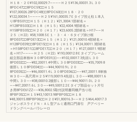
Ｈ１８・２０¥102,00029.7――――Ｈ２５¥136,00031.3Ｌ３０
8PDC47□□8PDC59□□Ｈ１５
¥107,00026.28PDC48□□8PDC60□□Ｈ１８・２０
¥122,00034.1――――Ｈ２５¥161,00035.7Ｅタイプ控え柱１本入
り8PBS01□□Ｈ１５（Ｈ１２）¥21,3004.1部材名＝
H128PBS03□□Ｈ１８（Ｈ１５）¥22,4004.9部材名＝
H158PBS05□□Ｈ２０（Ｈ１７）¥23,6005.2部材名＝H17――Ｈ
２５（Ｈ22）¥58,1008.5Ｅ１・３・４・６タイプ掛け框
8PDE07□□8PDE13□□Ｈ１５（Ｈ１２）¥121,00010.4部材名＝
H128PDE09□□8PDE15□□Ｈ１８（Ｈ１５）¥124,00011.3部材名
＝H158PDE11□□8PDE17□□Ｈ２０（Ｈ１７）¥127,00011.9部材
名＝H17――――Ｈ２５（Ｈ22）¥193,00012.8Ｅタイプフレーム
組立部品単独Ｗ３０8PDE01□□――¥102,00017.3先頭Ｌ３０
8PDE02□□――¥82,20011.4中間Ｌ３０8PDE03□□――¥35,7009.8
後部Ｌ１０8PDE04□□――¥44,90010.9Ｌ２０
8PDE05□□――¥46,00011.4Ｌ３０8PDE06□□――¥47,20011.8単独
Ｗ３０――高尺用Ｈ２５¥119,00019.4先頭Ｌ３０――¥88,00011.6
中間Ｌ３０――¥38,00010.2後部Ｌ１０――¥44,90011.0Ｌ２０
――¥47,20011.6Ｌ３０――¥49,50012.2Ｅタイプ部品セット片引
き用8PDE61ZZ――¥36,8002.5取付説明書同梱戸当り柱
8PBP35□□Ｈ１５¥43,10013.98PBP05□□Ｈ１８
¥48,30015.88PBP06□□Ｈ２０¥51,80016.3――Ｈ２５¥64,40017.3
ジャンボスライドＮ︲ＡＬ型アルミ通用口門扉引 戸アペリー
ドラングベールパラレーロ