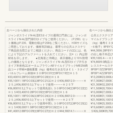
左ページから抽出された内容
右ページから抽出
ジャンボスライドN-AL型E3タイプの通用口門扉には、ジャンボ
公共エクステリア総
スライドN-AL型門扉E3タイプをご使用ください。（P.290）セッ
マイルドブラック
ト価格はP.235、電動仕様はP.258をご覧ください。H30サイズも
（kg）備考Ｅ３
ご用意しております。価格等詳細は、最寄りの公共エクステリ
−６格子）8PBY12
ア商品担当窓口までご相談ください。商品コードの□□には、色
¥44,3006.28PB
により下記のアルファベットを入れてください。注※（）内は部
の出し格子外忍び
材名を示します。 ●北海道と沖縄は、表示価格より10％割増
¥39,1005.4――
しの価格となります。ジャンボスライドN−AL型E3タイプ片引き
¥74,8009.
タイプ本体色□□オータムブラウンABマイルドブラックMB256商
レススチールステ
品コード呼称※価格重量（kg）備考右引き左引きＥ１・３タイプ
8PBP13ZZ8PBP2
パネルフレーム単独Ｗ３０8PDC01□□8PDC19□□Ｈ１５
8PBP14ZZ8PB
¥33,40010.28PDC02□□8PDC20□□Ｈ１８
¥13,200¥23,00
¥35,10011.18PDC03□□8PDC21□□Ｈ２０¥36,80012.0――――Ｈ
¥17,300¥27,00
２５上¥36,80010.3上下セットで使用――――Ｈ２５下
¥21,300¥32,2
¥36,80010.3上下セットで使用先頭Ｌ３０8PDC04□□8PDC22□□
¥11,500¥20,70
Ｈ１５¥33,40010.28PDC05□□8PDC23□□Ｈ１８
¥15,000¥27,00
¥35,10011.18PDC06□□8PDC24□□Ｈ２０¥36,80012.0――――Ｈ
¥18,400¥31,10
２５上¥36,80010.3上下セットで使用――――Ｈ２５下
¥21,900¥35,
¥36,80010.3上下セットで使用中間Ｌ３０8PDC07□□8PDC25□□
¥16,100¥25,3
Ｈ１５¥38,00011.58PDC08□□8PDC26□□Ｈ１８
¥19,600¥31,60
¥41,40012.88PDC09□□8PDC27□□Ｈ２０¥44,90014.1――――Ｈ
５¥26,500¥39