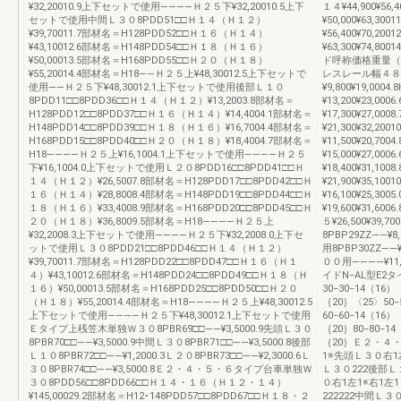
¥32,20010.9上下セットで使用――――Ｈ２５下¥32,20010.5上下
１４¥44,900¥56
セットで使用中間Ｌ３０8PDD51□□Ｈ１４（Ｈ１２）
¥50,000¥63,30
¥39,70011.7部材名＝H128PDD52□□Ｈ１６（Ｈ１４）
¥56,400¥70,20
¥43,10012.6部材名＝H148PDD54□□Ｈ１８（Ｈ１６）
¥63,300¥74,80
¥50,00013.5部材名＝H168PDD55□□Ｈ２０（Ｈ１８）
ド呼称価格重量（
¥55,20014.4部材名＝H18――Ｈ２５上¥48,30012.5上下セットで
レスレール幅４８０用
使用――Ｈ２５下¥48,30012.1上下セットで使用後部Ｌ１０
¥9,800¥19,000
8PDD11□□8PDD36□□Ｈ１４（Ｈ１２）¥13,2003.8部材名＝
¥13,200¥23,00
H128PDD12□□8PDD37□□Ｈ１６（Ｈ１４）¥14,4004.1部材名＝
¥17,300¥27,00
H148PDD14□□8PDD39□□Ｈ１８（Ｈ１６）¥16,7004.4部材名＝
¥21,300¥32,2
H168PDD15□□8PDD40□□Ｈ２０（Ｈ１８）¥18,4004.7部材名＝
¥11,500¥20,70
H18――――Ｈ２５上¥16,1004.1上下セットで使用――――Ｈ２５
¥15,000¥27,00
下¥16,1004.0上下セットで使用Ｌ２０8PDD16□□8PDD41□□Ｈ
¥18,400¥31,10
１４（Ｈ１２）¥26,5007.8部材名＝H128PDD17□□8PDD42□□Ｈ
¥21,900¥35,
１６（Ｈ１４）¥28,8008.4部材名＝H148PDD19□□8PDD44□□Ｈ
¥16,100¥25,3
１８（Ｈ１６）¥33,4008.9部材名＝H168PDD20□□8PDD45□□Ｈ
¥19,600¥31,60
２０（Ｈ１８）¥36,8009.5部材名＝H18――――Ｈ２５上
５¥26,500¥39
¥32,2008.3上下セットで使用――――Ｈ２５下¥32,2008.0上下セ
8PBP29ZZ――
ットで使用Ｌ３０8PDD21□□8PDD46□□Ｈ１４（Ｈ１２）
用8PBP30ZZ―
¥39,70011.7部材名＝H128PDD22□□8PDD47□□Ｈ１６（Ｈ１
００用――――¥11
４）¥43,10012.6部材名＝H148PDD24□□8PDD49□□Ｈ１８（Ｈ
イドN−AL型E
１６）¥50,00013.5部材名＝H168PDD25□□8PDD50□□Ｈ２０
30−30−14（16
（Ｈ１８）¥55,20014.4部材名＝H18――――Ｈ２５上¥48,30012.5
｛20｝〈25〉50−
上下セットで使用――――Ｈ２５下¥48,30012.1上下セットで使用
60−60−14（16
Ｅタイプ上桟笠木単独Ｗ３０8PBR69□□――¥3,5000.9先頭Ｌ３０
｛20｝80−80−1
8PBR70□□――¥3,5000.9中間Ｌ３０8PBR71□□――¥3,5000.8後部
｛20｝Ｅ２・４
Ｌ１０8PBR72□□――¥1,2000.3Ｌ２０8PBR73□□――¥2,3000.6Ｌ
1※先頭Ｌ３０右1左
３０8PBR74□□――¥3,5000.8Ｅ２・４・５・６タイプ台車単独Ｗ
Ｌ３０222後部Ｌ
３０8PDD56□□8PDD66□□Ｈ１４・１６（Ｈ１２・１４）
０右1左1※右1
¥145,00029.2部材名＝H12･148PDD57□□8PDD67□□Ｈ１８・２
222222中間Ｌ３