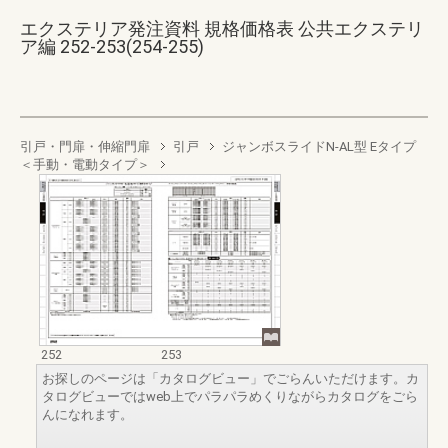
エクステリア発注資料 規格価格表 公共エクステリ
ア編 252-253(254-255)
引戸・門扉・伸縮門扉
引戸
ジャンボスライドN-AL型 Eタイプ
＜手動・電動タイプ＞
252
253
お探しのページは「カタログビュー」でごらんいただけます。カ
タログビューではweb上でパラパラめくりながらカタログをごら
んになれます。