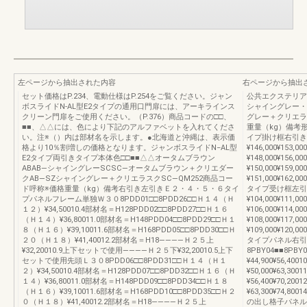
左ページから抽出された内容
右ページから抽出
セット価格はP.234、電動仕様はP.254をご覧ください。ジャン
公共エクステリア総
ボスライドN-AL型E2タイプの通用口門扉には、アーキラインス
シャイングレー・
クリーン門扉をご使用ください。（P.376）商品コードの□□、
グレー＋クリエラ
■■、△△には、色により下記のアルファベットを入れてくださ
重量（kg）備考
い。注※（）内は部材名を示します。●北海道と沖縄は、表示価
イプ掛け框右引き8P
格より10％割増しの価格となります。ジャンボスライドN−AL型
¥146,000¥153,
E2タイプ両引きタイプ本体色□□■■△△オータムブラウン
¥148,000¥156,
ABAB―シャイングレーSCSC―オータムブラウン＋クリエダー
¥150,000¥159,
クAB―SZシャイングレー＋クリエラスクSC―QM252商品コー
¥151,000¥162,
ド呼称※価格重量（kg）備考右引き左引きＥ２・４・５・６タイ
タイプ受け框左引き
プパネルフレーム単独Ｗ３０8PDD01□□8PDD26□□Ｈ１４（Ｈ
¥104,000¥111,
１２）¥34,50010.4部材名＝H128PDD02□□8PDD27□□Ｈ１６
¥106,000¥114,
（Ｈ１４）¥36,80011.0部材名＝H148PDD04□□8PDD29□□Ｈ１
¥108,000¥117,
８（Ｈ１６）¥39,10011.6部材名＝H168PDD05□□8PDD30□□Ｈ
¥109,000¥120,
２０（Ｈ１８）¥41,40012.2部材名＝H18――――Ｈ２５上
タイプパネル右引
¥32,20010.9上下セットで使用――――Ｈ２５下¥32,20010.5上下
8PBY04■■8PB
セットで使用先頭Ｌ３０8PDD06□□8PDD31□□Ｈ１４（Ｈ１
¥44,900¥56,40
２）¥34,50010.4部材名＝H128PDD07□□8PDD32□□Ｈ１６（Ｈ
¥50,000¥63,30
１４）¥36,80011.0部材名＝H148PDD09□□8PDD34□□Ｈ１８
¥56,400¥70,20
（Ｈ１６）¥39,10011.6部材名＝H168PDD10□□8PDD35□□Ｈ２
¥63,300¥74,80
０（Ｈ１８）¥41,40012.2部材名＝H18――――Ｈ２５上
の出し格子パネル（