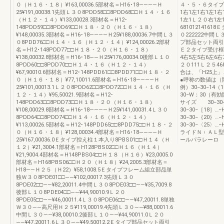
０（Ｈ１６・１８）¥163,00036.5部材名＝H16･18――――Ｈ
４・５・６タイプ
25¥191,00038.1先頭Ｌ３０8PDD58□□8PDD68□□Ｈ１４・１６
1右1左1右1左1
（Ｈ１２・１４）¥133,00028.3部材名＝H12･
1左1Ｌ２０右1左
148PDD59□□8PDD69□□Ｈ１８・２０（Ｈ１６・１８）
681012141
¥148,00035.3部材名＝H16･18――――Ｈ25¥188,00036.7中間Ｌ３
０222222中間
０8PDD76□□Ｈ１４・１６（Ｈ１２・１４）¥124,00026.2部材
プ部品セット両引き
名＝H12･148PDD77□□Ｈ１８・２０（Ｈ１６・１８）
Ｅ２タイプ受け框左
¥138,00032.8部材名＝H16･18――Ｈ25¥176,00034.0後部Ｌ１０
4右5左5右6左6
8PDD60□□8PDD70□□Ｈ１４・１６（Ｈ１２・１４）
２０111Ｌ２５468
¥67,90010.6部材名＝H12･148PDD61□□8PDD71□□Ｈ１８・２
合は、「H25上
０（Ｈ１６・１８）¥77,10011.6部材名＝H16･18――――Ｈ
●呼称の数値は（
25¥101,00013.1Ｌ２０8PDD62□□8PDD72□□Ｈ１４・１６（Ｈ
例）30−30−14（
１２・１４）¥95,50021.9部材名＝H12･
30−W：30（有効
148PDD63□□8PDD73□□Ｈ１８・２０（Ｈ１６・１８）
サイズ 30−30
¥108,00029.8部材名＝H16･18――――Ｈ25¥141,00031.4Ｌ３０
30−30−［18］
8PDD64□□8PDD74□□Ｈ１４・１６（Ｈ１２・１４）
30−30−｛20｝
¥113,00026.5部材名＝H12･148PDD65□□8PDD75□□Ｈ１８・２
30−30−〈25
０（Ｈ１６・１８）¥128,00034.4部材名＝H16･18――――Ｈ
ライドＮ︲ＡＬ型
25¥167,00036.0Ｅタイプ控え柱１本入り8PBS01□□Ｈ１４（Ｈ
ールパラレーロ
１２）¥21,3004.1部材名＝H128PBS02□□Ｈ１６（Ｈ１４）
¥21,9004.4部材名＝H148PBS04□□Ｈ１８（Ｈ１６）¥23,0005.0
部材名＝H168PBS06□□Ｈ２０（Ｈ１８）¥24,2005.3部材名＝
H18――Ｈ２５（Ｈ22）¥58,1008.5Ｅタイプフレーム組立部品単
独Ｗ３０8PDE01□□――¥102,00017.3先頭Ｌ３０
8PDE02□□――¥82,20011.4中間Ｌ３０8PDE03□□――¥35,7009.8
後部Ｌ１０8PDE04□□――¥44,90010.9Ｌ２０
8PDE05□□――¥46,00011.4Ｌ３０8PDE06□□――¥47,20011.8単独
Ｗ３０――高尺用Ｈ２５¥119,00019.4先頭Ｌ３０――¥88,00011.6
中間Ｌ３０――¥38,00010.2後部Ｌ１０――¥44,90011.0Ｌ２０
――¥47,20011.6Ｌ３０――¥49,50012.2Ｅタイプ部品セット両引