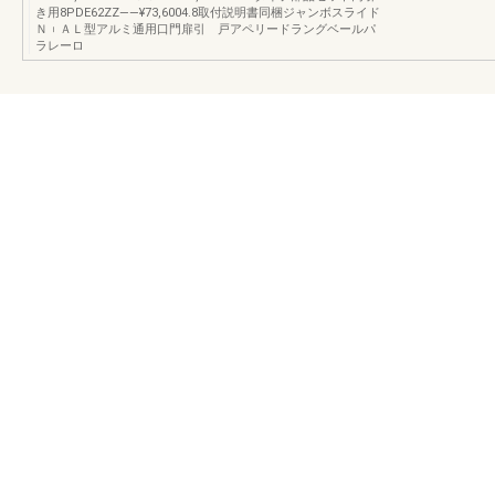
き用8PDE62ZZ――¥73,6004.8取付説明書同梱ジャンボスライド
Ｎ︲ＡＬ型アルミ通用口門扉引 戸アペリードラングベールパ
ラレーロ