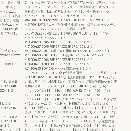
には、アルミ引
公共エクステリア総合カタログP.286227オータムブラウン・シ
セット価格は
ャイングレー・マイルドブラック 〈受注生産品〉商品コード
コードの□□に
呼称価格重量（kg）備考Ｄ２タイプパネル井桁格子パネル
さい。注●北海
8PBM05□□Ｈ１２¥29,9007.08PBM06□□Ｈ１４
なります。電動
¥34,5008.78PBM07□□Ｈ１６¥39,10010.28PBM08□□Ｈ１８
本体色□□オー
¥43,70011.9商品コード呼称価格重量（kg）備考スチールステン
クMB226商
レススチールステンレスレール幅４８０用
Ｄタイプパネル
8PBP13ZZ8PBP21ZZＬ１０¥9,800¥19,0004.8H12、H14用
8PBP14ZZ8PBP22ZZＬ１５
¥13,200¥23,0006.68PBP15ZZ8PBP23ZZＬ２０
¥17,300¥27,0008.78PBP16ZZ8PBP24ZZＬ２５
0015.3先頭Ｌ３０
¥21,300¥32,20010.5幅６５０用8PBP17ZZ8PBP25ZZＬ１０
6□□8PDA32□□
¥11,500¥20,7004.8H16、H18用8PBP18ZZ8PBP26ZZＬ１５
¥15,000¥27,0006.68PBP19ZZ8PBP27ZZＬ２０
0015.2中間Ｌ３０
¥18,400¥31,1008.88PBP20ZZ8PBP28ZZＬ２５
¥21,900¥35,10010.6レール端部部材幅４８０用
8PBP29ZZ――¥8,1000.9取付説明書同梱、H12、H14用幅６５０
用8PBP30ZZ――¥9,2001.1取付説明書同梱、H16、H18用■ジャ
014.8Ｌ３０Ｂ
ンボスライドN−AL型D2タイプ片引きタイプ電動仕様拾い出し表
4□□8PDA40□□
呼称部材名30−12（14）［16］｛18｝40−12（14）［16］
41□□Ｈ１２
｛18｝50−12（14）［16］｛18｝60−12（14）［16］｛18｝
70−12（14）［16］｛18｝80−12（14）［16］｛18｝
90−12（14）［16］｛18｝100−12（14）［16］｛18｝Ｄタイプ
5.5Ｌ２０
パネルフレーム【】内はH16、H18単独Ｗ３０1先頭Ｌ３０
0□□8PDA46□□
1111111中間Ｌ３０Ａ11【0】※12【1】※Ｌ３０Ｂ【1】※【1】※
後部Ｌ１０111Ｌ２０11Ｌ３０Ａ1【0】※1【0】※Ｌ３０Ｂ【1】
012.7Ｌ３０Ａ
※【1】※Ｄタイプ上桟笠木単独Ｗ３０1先頭Ｌ３０1111111中間
4□□8PDA50□□
Ｌ３０1112後部Ｌ１０111Ｌ２０11Ｌ３０11Ｄタイプ電動用台
□□Ｈ１６
車【】内はH16、H18単独Ｗ３０1先頭Ｌ３０1111111中間Ｌ３
0021.6Ｄタイプ上
０Ａ11【0】※12【1】※Ｌ３０Ｂ【1】※【1】※後部Ｌ１０111Ｌ