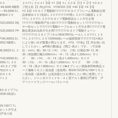
Ｌ３０
２０11Ｌ３０Ａ1【0】※1【0】※Ｌ３０Ｂ【1】※【1】※Ｄタイ
¥4,6000.8後部
プ控え柱【】内はH16、H182333【4】※44【5】※4【5】
―¥3,5000.5Ｌ
※5【6】※Ｄタイプ電動框11111111Ｄタイプフレーム電動組立部
台車単独Ｗ３０
品単独Ｗ３０1先頭Ｌ３０1111111中間Ｌ３０1112後部Ｌ１０
111Ｌ２０11Ｌ３０11Ｄタイプ電動部品セット片引き用
23,00052.3先
11111111電動用戸当り柱11111111電動柱セット11111111セン
サー柱セット11111111電動ケーブルセット片引き用11111111電
25,00053.7中
動位置決め治具片引き用11111111Ｄタイプ電動チェーン
11111111Ｄ２タイプパネル345678910レールＬ１０111Ｌ１５
84,00052.0Ｌ
11Ｌ２０111Ｌ２５13345668レール端部部材11111111注※高さ
0052.5後部Ｌ
により拾い出す数量が異なります。H16、H18は【】内を拾い出
してください。●呼称の数値は（間口−高さ）です。（寸法単
8,30025.5Ｌ２
位：mm）例）30−12（14）［16］｛18｝の場合30−12…W：
30（有効開口幅3,000mm）−H：12（高さ1,200mm）サイ
49,00040.8Ｌ
ズ 30−（14）…−H：14（高さ1,400mm）サイズ
0056.1Ｌ３０
30−［16］…−H：16（高さ1,600mm）サイズ 30−｛18｝…
57.4Ｄタイプ控
−H：18（高さ1,800mm）サイズ■オプション規格表呼称商品コ
76□□Ｈ１４
ード価格リモコン送信器（追加用）8DDK19ZZ¥16,100※リモコ
78□□Ｈ１８
ン送信器（追加用）は送信器だけを増やしたい時に使用してく
□Ｈ１２
ださい。ジャンボスライドＮ︲ＡＬ型アルミ通用口門扉引 戸
アペリードラングベールパラレーロ
005.6Ｄタイプフレ
030.0先頭Ｌ
9,10017.7Ｌ
部品セット片引き
動用戸当り柱