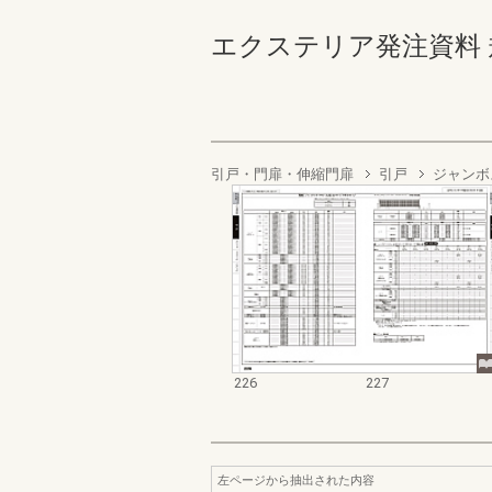
エクステリア発注資料 規格
引戸・門扉・伸縮門扉
引戸
ジャンボ
226
227
左ページから抽出された内容