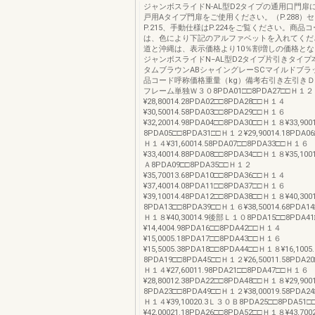
ジャンボスライドN-AL型D2タイプの通用口門扉
戸用Aタイプ門扉をご使用ください。（P.288）
P.215、手動仕様はP.224をご覧ください。商品
は、色により下記のアルファベットを入れてくだ
道と沖縄は、表示価格より10％割増しの価格と
ジャンボスライドN−AL型D2タイプ片引きタイプ
タムブラウンABシャイングレーSCマイルドブラッ
品コード呼称価格重量（kg）備考右引き左引き
フレーム単独Ｗ３０8PDA01□□8PDA27□□Ｈ１２
¥28,80014.28PDA02□□8PDA28□□Ｈ１４
¥30,50014.58PDA03□□8PDA29□□Ｈ１６
¥32,20014.98PDA04□□8PDA30□□Ｈ１８¥33,9
8PDA05□□8PDA31□□Ｈ１２¥29,90014.18PDA0
Ｈ１４¥31,60014.58PDA07□□8PDA33□□Ｈ１６
¥33,40014.88PDA08□□8PDA34□□Ｈ１８¥35,1
Ａ8PDA09□□8PDA35□□Ｈ１２
¥35,70013.68PDA10□□8PDA36□□Ｈ１４
¥37,40014.08PDA11□□8PDA37□□Ｈ１６
¥39,10014.48PDA12□□8PDA38□□Ｈ１８¥40,30
8PDA13□□8PDA39□□Ｈ１６¥38,50014.68PDA1
Ｈ１８¥40,30014.9後部Ｌ１０8PDA15□□8PDA
¥14,4004.98PDA16□□8PDA42□□Ｈ１４
¥15,0005.18PDA17□□8PDA43□□Ｈ１６
¥15,5005.38PDA18□□8PDA44□□Ｈ１８¥16,100
8PDA19□□8PDA45□□Ｈ１２¥26,50011.58PDA2
Ｈ１４¥27,60011.98PDA21□□8PDA47□□Ｈ１６
¥28,80012.38PDA22□□8PDA48□□Ｈ１８¥29,90
8PDA23□□8PDA49□□Ｈ１２¥38,00019.58PDA2
Ｈ１４¥39,10020.3Ｌ３０Ｂ8PDA25□□8PDA51
¥42,00021.18PDA26□□8PDA52□□Ｈ１８¥43,7