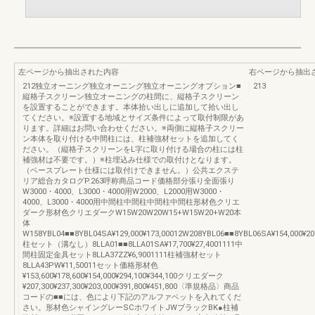
左ページから抽出された内容
右ページから抽出
212独立オーニング独立オーニング独立オーニングオプション■
213
縦格子スクリーン独立オーニングの柱間に、縦格子スクリーン
を設置することができます。本体拾い出しに追加して拾い出し
てください。※設置する地域とサイズ条件によって取付制限があ
ります。詳細はお問い合わせください。※両側に縦格子スクリー
ン本体を取り付ける中間柱には、柱補強材セットを追加してく
ださい。（縦格子スクリーンをL字に取り付ける場合の柱には柱
補強材は不要です。）※柱埋込み仕様での取付けとなります。
（ベースプレート仕様には取付けできません。）公共エクステ
リア総合カタログP.263呼称商品コード価格部分張り全面張り
W3000・4000、L3000・4000用W2000、L2000用W3000・
4000、L3000・4000用中間柱中間柱中間柱中間柱形材色クリエ
ダーク形材色クリエダークW15W20W20W15+W15W20+W20本
体
W158YBL04■■8YBL04SA¥129,000¥173,00012W208YBL06■■8YBL06SA¥154,000¥20
柱セット（溝なし）8LLA01■■8LLA01SA¥17,700¥27,4001111中
間柱固定金具セット8LLA37ZZ¥6,9001111柱補強材セット
8LLA43PW¥11,50011セット価格形材色
¥153,600¥178,600¥154,000¥294,100¥344,100クリエダーク
¥207,300¥237,300¥203,000¥391,800¥451,800〈準規格品〉商品
コードの■■には、色により下記のアルファベットを入れてくだ
さい。形材色シャイングレーSCホワイトJWブラックBK●柱補