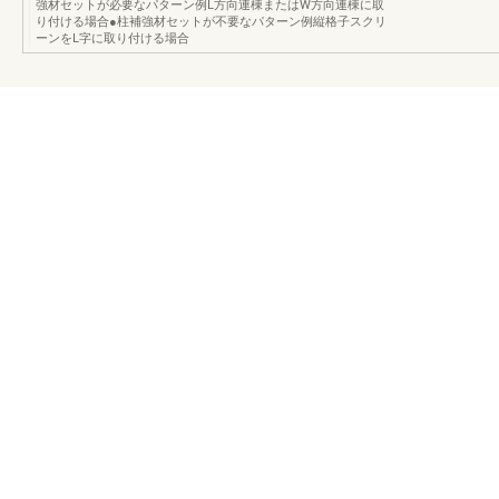
強材セットが必要なパターン例L方向連棟またはW方向連棟に取
り付ける場合●柱補強材セットが不要なパターン例縦格子スクリ
ーンをL字に取り付ける場合