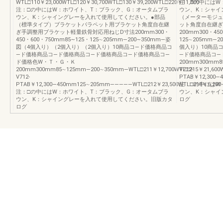
WTL□110￥23,000WTL□120￥30,700WTL□130￥39,200WTL□220￥11,800
注：□の中にはW
注：□の中にはW：ホワイト、T：ブラック、G：オータムブラ
ウン、K：シャイ
ウン、K：シャイングレーを入れて使用してください。●部品
（メーターモジュ
（標準タイプ）ブラケットパラペット用ブラケット角度自在継
ット角度自在継ぎ
ぎ手調整用ブラケット軽量鉄骨対応用ねじD寸法200mm300・
200mm300・45
450・600・750mm85∼125・125∼205mm―200∼350mm―姿
125∼205mm―
図（4個入り）（2個入り）（2個入り）10商品コ―ド価格商品コ
個入り）10商品
―ド価格商品コ―ド価格商品コ―ド価格商品コ―ド価格商品コ―
―ド価格商品コ―
ド価格色W・Ｔ・Ｇ・Ｋ
200mm300mm85
200mm300mm85∼125mm―200∼350mm―WTL□211￥12,700WTL□215￥21,600WTL
V712-
V712-
PTAB￥12,300
PTAB￥12,300―450mm125∼205mm―――――WTL□212￥23,500WTL□218￥6
注：□の中にはW
注：□の中にはW：ホワイト、T：ブラック、G：オータムブラ
ウン、K：シャイ
ウン、K：シャイングレーを入れて使用してください。旧版カタ
ログ
ログ