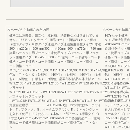
左ページから抽出された内容
右ページから抽出
価格には運搬費、組立代、取付費、消費税などは含まれていま
167●セット価
せん。166アルミタラップ 商品コード・価格表●セット価格
タイプ連結角度自
（標準タイプ）単体タイプ連結タイプ連結角度自在タイプD寸法
200mm200mm2
200mm200mm200mm300mm450mm600mm750mm750mm
姿図パラペット用
姿図パラペット用ブラケット未使用タイプパラペット用ブラケ
ット使用タイプ30
ット使用タイプ300・450・600・750価格・コード価格・コード
価格・コード価格
価格・コード価格・コード価格・コード価格・コード価格・コ
ード価格・コード
ード価格・コード
￥64,800￥71,200
￥63,700￥69,900￥113,300￥131,100￥134,900￥139,500￥144,900￥181,900
色W・Ｔ・Ｇ・Ｋ
色W・Ｔ・Ｇ・Ｋ（3梱包）（4梱包）（6梱包）（6梱包）（6梱
包）（6梱包）（
包）（6梱包）（6梱包）（9梱包）必要部材部品本体上部アール
WTL□630×1WTL□
WTL□130×1WTL□220×1WTL□130×1WTL□220×1WTL□120×1WTL□130×1WTL□220×
ブラケット
ブラケット
WTL□211×1WTL□
WTL□211×1WTL□211×1WTL□211×2WTL□215×2WTL□212×2WTL□213×2WTL□214×
パラペット用ブラ
パラペット用ブラケット
―WTL□718×1WTL
―WTL□218×1WTL□218×1WTL□218×1WTL□218×1WTL□218×1WTL□218×1WTL□218
角度自在継手―――
角度自在継手―――――――WTL□230×1注：□の中にはW：ホワイ
ト、T：ブラック
ト、T：ブラック、G：オータムブラウン、K：シャイングレー
を入れて使用して
を入れて使用してください。●本体・上部アール（標準タイプ）
ュールタイプ）L寸法
L寸法1,400mm2,450mm2,800mm500mm姿図商品コード価格
395395395
商品コード価格商品コード価格商品コード価格色W・Ｔ・Ｇ・
コード価格色W・
Ｋ
WTL□610￥23,80