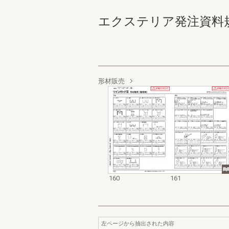
エクステリア発注資料規格価格
形材販売
160
161
左ページから抽出された内容