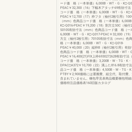
ード価 格（一本単価）6,000B・WT・G・K□-Q01
PEAC￥32,300（16）下幅木アタッチ69有効
コード価 格（一本単価）6,000B・WT・G・K□-Q
PEAC￥12,700（17）枠フタ（袖付2枚引用）10
（mm）色商品コード価 格（一本単価）6,000B
K□-Q016-PEAC￥19,200（18）割方立50C（袖
50105有効寸法（mm）色商品コード価 格（一
6,000B・WT・G・K□-Q017-PEAC￥32,000（1
方立（袖付2枚引用）70105有効寸法（mm）
格（一本単価）6,000B・WT・G・K□-Q018-
PEAC￥40,000（20）縦枠B（袖付2枚引用）有
色商品コード価 格（一本単価）6,000B・WT・G・K
PEAC￥16,400(21)FIX上枠6930272628有効
コード価 格（一本単価）3,200B・W・TG・K・
DPAC□A372￥10,700（22）溝ふた816.8有
品コード価 格（一本単価）4,500B・W・TG・K・D
PTBY￥2,900価格には運搬費、組立代、取付費
含まれていません。梱包早見表商品概要梱包明細
価格特注品価格表160旧版カタログ