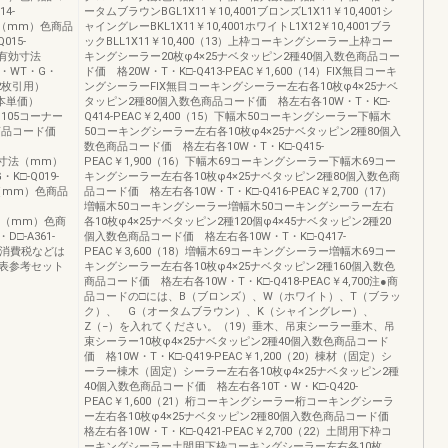
4-
ータムブラウンBGL1X11￥10,4001ブロンズL1X11￥10,4001シ
寸法（mm）色商品
ャイングレーBKL1X11￥10,4001ホワイトL1X12￥10,4001ブラ
015-
ックBLL1X11￥10,400（13）上枠コーキングシーラー上枠コー
0有効寸法
キングシーラー20枚φ4×25ナベタッピン2種40個入数色商品コー
・WT・G・
ド価 格20W・T・K□-Q413-PEAC￥1,600（14）FIX無目コーキ
付2枚引用）
ングシーラーFIX無目コーキングシーラー左右各10枚φ4×25ナベ
本単価）
タッピン2種80個入数色商品コード価 格左右各10W・T・K□-
9）105コーナー
Q414-PEAC￥2,400（15）下幅木50コーキングシーラー下幅木
色商品コード価
50コーキングシーラー左右各10枚φ4×25ナベタッピン2種80個入
数色商品コード価 格左右各10W・T・K□-Q415-
効寸法（mm）
PEAC￥1,900（16）下幅木69コーキングシーラー下幅木69コー
□-Q019-
キングシーラー左右各10枚φ4×25ナベタッピン2種80個入数色商
寸法（mm）色商品
品コード価 格左右各10W・T・K□-Q416-PEAC￥2,700（17）
増幅木50コーキングシーラー増幅木50コーキングシーラー左右
効寸法（mm）色商
各10枚φ4×25ナベタッピン2種120個φ4×45ナベタッピン2種20
□-A361-
個入数色商品コード価 格左右各10W・T・K□-Q417-
、消費税などは
PEAC￥3,600（18）増幅木69コーキングシーラー増幅木69コー
表参考セット
キングシーラー左右各10枚φ4×25ナベタッピン2種160個入数色
商品コード価 格左右各10W・T・K□-Q418-PEAC￥4,700注●商
品コードの□には、B（ブロンズ）、W（ホワイト）、T（ブラッ
ク）、 G（オータムブラウン）、K（シャイングレー）、
Z（−）を入れてください。（19）垂木、吊束シーラー垂木、吊
束シーラー10枚φ4×25ナベタッピン2種40個入数色商品コード
価 格10W・T・K□-Q419-PEAC￥1,200（20）棟材（固定）シ
ーラー棟木（固定）シーラー左右各10枚φ4×25ナベタッピン2種
40個入数色商品コード価 格左右各10T・W・K□-Q420-
PEAC￥1,600（21）桁コーキングシーラー桁コーキングシーラ
ー左右各10枚φ4×25ナベタッピン2種80個入数色商品コード価
格左右各10W・T・K□-Q421-PEAC￥2,700（22）土間用下枠コ
ーキングシーラー土間用下枠コーキングシーラー左右各10枚