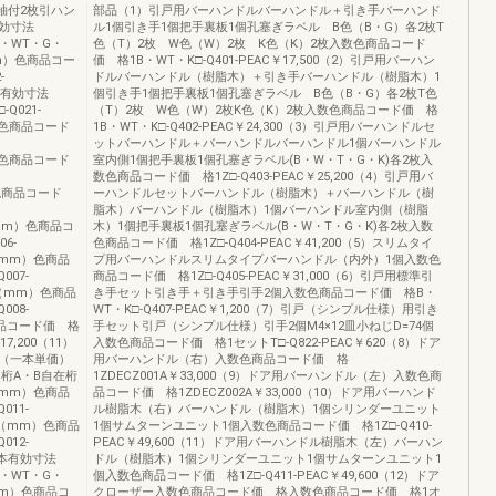
袖付2枚引ハン
部品（1）引戸用バーハンドルバーハンドル＋引き手バーハンド
有効寸法
ル1個引き手1個把手裏板1個孔塞ぎラベル B色（B・G）各2枚T
・WT・G・
色（T）2枚 W色（W）2枚 K色（K）2枚入数色商品コード
（mm）色商品コー
価 格1B・WT・K□-Q401-PEAC￥17,500（2）引戸用バーハン
-
ドルバーハンドル（樹脂木）＋引き手バーハンドル（樹脂木）1
）有効寸法
個引き手1個把手裏板1個孔塞ぎラベル B色（B・G）各2枚T色
Q021-
（T）2枚 W色（W）2枚K色（K）2枚入数色商品コード価 格
）色商品コード
1B・WT・K□-Q402-PEAC￥24,300（3）引戸用バーハンドルセ
ットバーハンドル＋バーハンドルバーハンドル1個バーハンドル
）色商品コード
室内側1個把手裏板1個孔塞ぎラベル(B・W・T・G・K)各2枚入
数色商品コード価 格1Z□-Q403-PEAC￥25,200（4）引戸用バ
）色商品コード
ーハンドルセットバーハンドル（樹脂木）＋バーハンドル（樹
脂木）バーハンドル（樹脂木）1個バーハンドル室内側（樹脂
（mm）色商品コ
木）1個把手裏板1個孔塞ぎラベル(B・W・T・G・K)各2枚入数
6-
色商品コード価 格1Z□-Q404-PEAC￥41,200（5）スリムタイ
（mm）色商品
プ用バーハンドルスリムタイプバーハンドル（内外）1個入数色
007-
商品コード価 格1Z□-Q405-PEAC￥31,000（6）引戸用標準引
法（mm）色商品
き手セット引き手＋引き手引手2個入数色商品コード価 格B・
008-
WT・K□-Q407-PEAC￥1,200（7）引戸（シンプル仕様）用引き
商品コード価 格
手セット引戸（シンプル仕様）引手2個M4×12皿小ねじD=74個
7,200（11）
入数色商品コード価 格1セットT□-Q822-PEAC￥620（8）ドア
（一本単価）
用バーハンドル（右）入数色商品コード価 格
12）桁A・B自在桁
1ZDECZ001A￥33,000（9）ドア用バーハンドル（左）入数色商
（mm）色商品
品コード価 格1ZDECZ002A￥33,000（10）ドア用バーハンド
011-
ル樹脂木（右）バーハンドル（樹脂木）1個シリンダーユニット
法（mm）色商品
1個サムターンユニット1個入数色商品コード価 格1Z□-Q410-
012-
PEAC￥49,600（11）ドア用バーハンドル樹脂木（左）バーハン
1本有効寸法
ドル（樹脂木）1個シリンダーユニット1個サムターンユニット1
・WT・G・
個入数色商品コード価 格1Z□-Q411-PEAC￥49,600（12）ドア
（mm）色商品コ
クローザー入数色商品コード価 格入数色商品コード価 格1オ