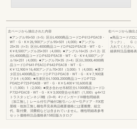
左ページから抽出された内容
右ページから抽出
■アングル95×50（t=5）区分L4000商品コード□-P612-PEACB・
●商品コードの□
WT・G・K￥26,900アングル95×501（4,000）■アングル
ラック）、 G（
25×35（t=3）区分L4000商品コード□-P622-PEACB・WT・G・
入れてください。
K￥8,500アングル25×351（4,000）■アングル16×25（t=1.2）区
細表特注品価格表
分L4000商品コード□-P632-PEACB・WT・G・K￥4,500アング
ル16×251（4,000）■アングル70×35（t=4）区分L3000L4000商
品コード□-P641-PEAC□-P642-PEACB・WT・G・
K￥12,900￥16,400アングル70×351（3,000）1（4,000）■溝フ
タ区分L4000商品コード□-P712-PEACB・WT・G・K￥7,900溝
フタ4（4,000）■吊束区分L1000L2000商品コード□-P722-
PEAE□-P723-PEAEB・WT・G・K￥5,400￥10,600吊束
1（1,000）1（2,000）■突き合わせ吊材区分L1000商品コード□-
P732-PEACB・WT・G・K￥3,000突合せ吊材1（1,000）φ4×12
トラスタッピンネジ3種（D=8）4ツインガードⅢ梱包明細表
［加工無し］レール付引戸袖付2枚引ハンガー引戸ドア・FIX窓
屋根・他加工無し梱包早見表商品概要価格には運搬費、組立
代、取付費、消費税などは含まれていません。梱包明細表参考
セット価格特注品価格表158旧版カタログ