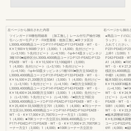
左ページから抽出された内容
右ページから抽出
ツインガードⅢ梱包明細表 ［加工無し］レール付引戸袖付2枚
●商品コードの□
引ハンガー引戸ドア・FIX窓屋根・他加工無し■枠フタ区分
ラック）、 G（
L3000L4000商品コード□-P111-PEAE□-P112-PEAEB・WT・G・
入れてください。注
K￥7,900￥9,900枠フタ1（3,000）1（4,000）先付けビート
P231-PEAE□-P
（L=3,100）1-先付けビート（L=4,100）-1φ4×14皿タッピンネジ
上枠1（3,000）
3種1010■縦枠区分L3000L4000商品コード□-P121-PEAE□-P122-
P242-PEAEB・
PEAEB・WT・G・K￥10,500￥13,100縦枠1（3,000）
A1（4,000）■F
1（4,000）先付けビート（L=3,100）1-先付けビート
WT・G・K￥27,2
（L=4,100）-1φ4×50皿タッピンネジ1種1010■割方立50A区分
桟区分L4000商品コ
L3000L4000商品コード□-P131-PEAE□-P132-PEAEB・WT・G・
中棧1（4,000）押
K￥16,500￥21,200割方立50A1（3,000）1（4,000）先付けビー
幅木50区分L4000
ト（L=3,100）1-先付けビート（L=4,100）-1■割方立50B区分
K￥19,600FIX
L3000L4000商品コード□-P141-PEAE□-P142-PEAEB・WT・G・
（L=4,100）1■F
K￥18,400￥24,000割方立50B1（3,000）1（4,000）先付けビー
WT・G・K￥24,9
ト（L=3,100）1-先付けビート（L=4,100）-1■割方立70区分
けビート（L=4,10
L3000L4000商品コード□-P151-PEAE□-P152-PEAEB・WT・G・
PEAEB・WT・G・
K￥25,400￥33,500割方立701（3,000）1（4,000）■70コーナー
50B1（4,000）
方立区分L3000L4000商品コード□-P161-PEAE□-P162-PEAEB・
WT・G・K￥23,2
WT・G・K￥17,000￥21,70070コーナー方立1（3,000）
■幅木調整材50区分
1（4,000）■70Rコーナー方立区分L3000L4000商品コード□-
K￥8,200幅木調
P171-PEAE□-P172-PEAEB・WT・G・K￥17,000￥21,70070Rコ
コード□-P522-
ーナー方立1（3,000）1（4,000）■100Rコーナー方立区分
691（4,000）■