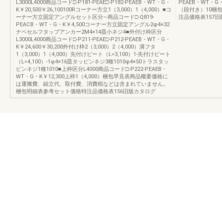
L3000L4000商品コード□-P181-PEAE□-P182-PEAEB・WT・G・
PEAEB・WT・G
K￥20,500￥26,100100Rコーナー方立1（3,000）1（4,000）■コ
（段付き）10梱
ーナー方立固定アングルセット区分―商品コード□-Q819-
注品価格表157
PEACB・WT・G・K￥4,500コーナー方立固定アングル2φ4×32
ナベセルフタップアンカー2M4×14皿小ネジ4■外付け枠区分
L3000L4000商品コード□-P211-PEAE□-P212-PEAEB・WT・G・
K￥24,600￥30,200外付け枠2（3,000）2（4,000）溝フタ
1（3,000）1（4,000）先付けビート（L=3,100）1-先付けビート
（L=4,100）-1φ4×16皿タッピンネジ3種1010φ4×50トラスタッ
ピンネジ1種1010■上枠区分L4000商品コード□-P222-PEAEB・
WT・G・K￥12,300上枠1（4,000）梱包早見表商品概要価格に
は運搬費、組立代、取付費、消費税などは含まれていません。
梱包明細表参考セット価格特注品価格表156旧版カタログ