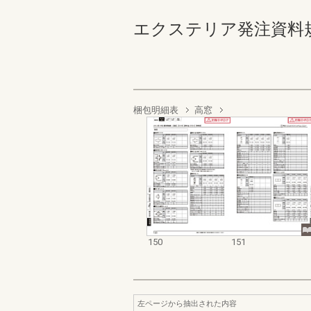
エクステリア発注資料規格価格
梱包明細表
高窓
150
151
左ページから抽出された内容