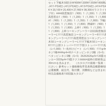
セット下幅木50区分W900W1200W1350W1800
J411-PEAE□-J412-PEAE□-J413-PEAE□-J414
K￥20,100￥25,400￥27,900￥38,300ガラ
プ付）4444高窓無目1（900）1（1,200）1（1,350
高窓窓台1（900）1（1,200）1（1,350）1（1,8
A1（900）1（1,200）1（1,350）1（1,800）下幅
1（1,200）1（1,350）1（1,800）押縁B1（900）
1（1,350）1（1,800）上枠1（900）1（1,200）1
1（1,800）上枠コーキングシーラー2222高窓
ーラーL1111高窓無目コーキングシーラーR111
キングシーラーL1111高窓用窓台コーキングシーラ
木50コーキングシーラーL1111下幅木50コーキ
R1111上部ストッパー1111下部ストッパー111
（L=1,000）1---先付けビート（L=1,900）-111
ネジ1種4444φ4×45ナベタッピンネジ2種（G=5）2
ベタッピンネジ2種（G=5）26262626φ5×120
ンカー3333φ4×19皿テクス6666※縦枠の部材
30mmを含みます。 （カタログの規格一覧表
ださい）参考セット価格梱包早見表商品概要梱包
は運搬費、組立代、取付費、消費税などは含まれ
特注品価格表150旧版カタログ