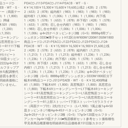
商品コード□-
PEAC□-J113-PEAC□-J114-PEACB・WT・G・
-PEAEB・WT・G・
K￥14,100￥15,300￥15,600￥19,600上桟2（428）2（578）
スライナー（両面テー
2（653）2（878）縦内框1（983）1（983）1（983）1（983）
）1（1,800）
縦外框1（1,006）1（1,006）1（1,006）1（1,006）内下桟
00）押縁
1（428）1（578）1（653）1（878）外下桟1（428）1（578）
木501（900）
1（653）1（878）召し合せ内框1（983）1（983）1（983）
1（1,200）
1（983）召し合せ外框1（1,006）1（1,006）1（1,006）
（1,350）
1（1,006）φ4×25ナベタッピンネジ2種（G=5）8888φ8用プッ
無目コーキングシ
シュボタン3333■障子セットH12区分W900W1200W1350W1800
1高窓用窓台コー
商品コード□-J121-PEAC□-J122-PEAC□-J123-PEAC□-J124-
ーR1111下幅
PEACB・WT・G・K￥15,900￥16,500￥16,900￥21,600上桟
ングシーラー
2（428）2（578）2（653）2（878）縦内框1（1,213）
1先付けビート
1（1,213）1（1,213）1（1,213）縦外框1（1,236）1（1,236）
φ4×50皿タッピン
1（1,236）1（1,236）内下桟1（428）1（578）1（653）
222φ4×25ナ
1（878）外下桟1（428）1（578）1（653）1（878）召し合せ
皿セルフタップア
内框1（1,213）1（1,213）1（1,213）1（1,213）召し合せ外框
長は水勾配調整代
1（1,236）1（1,236）1（1,236）1（1,236）φ4×25ナベタッピ
・姿図を参照く
ンネジ2種（G=5）8888φ8用プッシュボタン3333W1800区分下
明細表価格に
幅木69商品コード□-J512-PEAEB・WT・G・K￥32,400押縁
ていません。
A1（1,800）下幅木691（1,800）高窓鴨居1（1,800）高窓窓台
1（1,800）下幅木69コーキングシーラーL1下幅木69コーキング
シーラーR1高窓鴨居コーキングシーラーL1高窓鴨居コーキング
シーラーR1高窓用窓台コーキングシーラーL1高窓用窓台コーキ
ングシーラーR1上部ストッパー1下部ストッパー1ガラスライナ
ー（両面テープ付）2先付けビート（L=1,900）1風止板1φ4×50
皿タッピンネジ1種4φ4×45ナベタッピンネジ2種（G=5）
2φ4×25ナベタッピンネジ2種（G=5）17φ5×120皿セルフタップ
アンカー3φ4×19皿テクス6■鴨居横材セット参考セット価格梱包
早見表商品概要梱包明細表特注品価格表151旧版カタログ