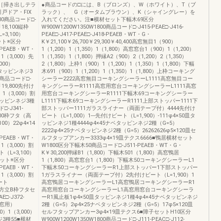
［掃き出しテラ
●商品コードの□には、B（ブロンズ）、W（ホワイト）、T（ブ
戸ドア・FIX
ラック）、 G（オータムブラウン）、K（シャイングレー）を
30商品コード□-
入れてください。注■横材セット下幅木69区分
￥18,100縦枠
W900W1200W1350W1800商品コード□-J415-PEAE□-J416-
3,100）
PEAE□-J417-PEAE□-J418-PEAEB・WT・G・
ット※区分
K￥21,100￥26,700￥29,300￥40,400高窓無目1（900）
-PEAEB・WT・
1（1,200）1（1,350）1（1,800）高窓窓台1（900）1（1,200）
1（3,000）先
1（1,350）1（1,800）押縁A2（900）2（1,200）2（1,350）
000）
2（1,800）上枠1（900）1（1,200）1（1,350）1（1,800）下幅
皿タッピンネジ3
木691（900）1（1,200）1（1,350）1（1,800）上枠コーキング
0商品コード□-
シーラー2222高窓無目コーキングシーラーL1111高窓無目コー
￥19,800先付け
キングシーラーR1111高窓用窓台コーキングシーラーL1111高窓
1（3,000）割
用窓台コーキングシーラーR1111下幅木69コーキングシーラー
皿タッピンネジ3種
L1111下幅木69コーキングシーラーR1111上部ストッパー1111下
-J341-
部ストッパー1111ガラスライナー（両面テープ付）4444先付け
,800枠フタ（高
ビート（L=1,000）1---先付けビート（L=1,900）-111φ4×50皿タ
00）22φ4×14
ッピンネジ1種4444φ4×45ナベタッピンネジ2種（G=5）
2222φ4×25ナベタッピンネジ2種（G=5）26262626φ5×120皿セ
-PEAEB・WT・
ルフタップアンカー3333φ4×19皿テクス6666■鴨居横材セット
1（3,000）割
W1800区分下幅木50商品コード□-J511-PEAEB・WT・G・
（L=3,100）
K￥30,200押縁B1（1,800）下幅木501（1,800）高窓鴨居
セット※区分
1（1,800）高窓窓台1（1,800）下幅木50コーキングシーラーL1
-PEAEB・WT・
下幅木50コーキングシーラーR1上部ストッパー1下部ストッパー
1（3,000）割
1ガラスライナー（両面テープ付）2先付けビート（L=1,900）1
ート
高窓鴨居コーキングシーラーL1高窓鴨居コーキングシーラーR1
■割方立B枠フタセ
高窓用窓台コーキングシーラーL1高窓用窓台コーキングシーラ
□-J372-
ーR1風止板1φ4×50皿タッピンネジ1種4φ4×45ナベタッピンネジ
高窓用）
2種（G=5）2φ4×25ナベタッピンネジ2種（G=5）17φ5×120皿
0）1（3,000）
セルフタップアンカー3φ4×19皿テクス6■障子セットH10区分
ジ3種55■横材
W900W1200W1350W1800商品コード□-J111-PEAC□-J112-