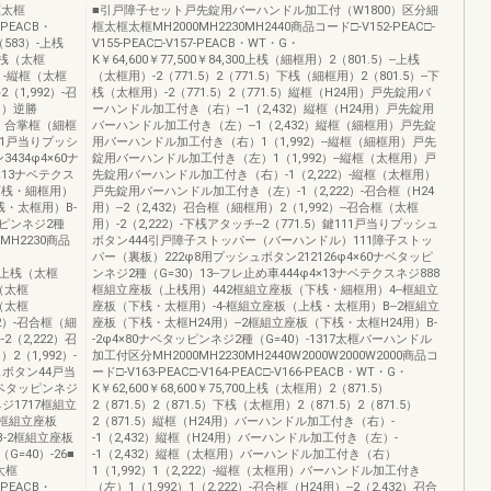
框太框
■引戸障子セット戸先錠用バーハンドル加工付（W1800）区分細
-PEACB・
框太框太框MH2000MH2230MH2440商品コード□-V152-PEAC□-
（583）-上桟
V155-PEAC□-V157-PEACB・WT・G・
下桟（太框
K￥64,600￥77,500￥84,300上桟（細框用）2（801.5）--上桟
）-縦框（太框
（太框用）-2（771.5）2（771.5）下桟（細框用）2（801.5）--下
（1,992）-召
桟（太框用）-2（771.5）2（771.5）縦框（H24用）戸先錠用バ
用）逆勝
ーハンドル加工付き（右）--1（2,432）縦框（H24用）戸先錠用
22）合掌框（細框
バーハンドル加工付き（左）--1（2,432）縦框（細框用）戸先錠
鍵11戸当りプッシ
用バーハンドル加工付き（右）1（1,992）--縦框（細框用）戸先
34φ4×60ナ
錠用バーハンドル加工付き（左）1（1,992）--縦框（太框用）戸
×13ナベテクス
先錠用バーハンドル加工付き（右）-1（2,222）-縦框（太框用）
下桟・細框用）
戸先錠用バーハンドル加工付き（左）-1（2,222）-召合框（H24
桟・太框用）B-
用）--2（2,432）召合框（細框用）2（1,992）--召合框（太框
ッピンネジ2種
用）-2（2,222）-下桟アタッチ--2（771.5）鍵111戸当りプッシュ
MH2230商品
ボタン444引戸障子ストッパー（バーハンドル）111障子ストッ
パー（裏板）222φ8用プッシュボタン212126φ4×60ナベタッピ
）-上桟（太框
ンネジ2種（G=30）13--フレ止め車444φ4×13ナベテクスネジ888
桟（太框
框組立座板（上桟用）442框組立座板（下桟・細框用）4--框組立
框（太框
座板（下桟・太框用）-4-框組立座板（上桟・太框用）B--2框組立
92）-召合框（細
座板（下桟・太框H24用）--2框組立座板（下桟・太框H24用）B-
2（2,222）召
-2φ4×80ナベタッピンネジ2種（G=40）-1317太框バーハンドル
2（1,992）-
加工付区分MH2000MH2230MH2440W2000W2000W2000商品コ
ュボタン44戸当
ード□-V163-PEAC□-V164-PEAC□-V166-PEACB・WT・G・
ナベタッピンネジ
K￥62,600￥68,600￥75,700上桟（太框用）2（871.5）
ネジ1717框組立
2（871.5）2（871.5）下桟（太框用）2（871.5）2（871.5）
-框組立座板
2（871.5）縦框（H24用）バーハンドル加工付き（右）-
-2框組立座板
-1（2,432）縦框（H24用）バーハンドル加工付き（左）-
=40）-26■
-1（2,432）縦框（太框用）バーハンドル加工付き（右）
太框
1（1,992）1（2,222）-縦框（太框用）バーハンドル加工付き
-PEACB・
（左）1（1,992）1（2,222）-召合框（H24用）--2（2,432）召合