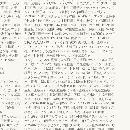
801.5）-上桟
框（太框用）2（1,992）2（2,222）-下桟アタッチ--2（871.5）鍵
）-下桟（太框
111戸当りプッシュボタン444引戸障子ストッパー（バーハンド
92）-縦框（太框
ル）111障子ストッパー（裏板）222φ8用プッシュボタン
（1,992）-召
212126φ4×80ナベタッピンネジ2種（G=40）131317フレ止め車
用）逆勝
444φ4×13ナベテクスネジ888框組立座板（上桟用）442框組立
22）合掌框（細框
座板（下桟・太框用）44-框組立座板（上桟・太框用）B--2框組
鍵11戸当りプッシ
立座板（下桟・太框H24用）--2框組立座板（下桟・太框H24用）
34φ4×60ナ
B--2■引戸障子セット太框バーハンドル加工付（W2000）区分戸
×13ナベテクス
先錠用戸先錠用MH2230MH2440商品コード□-V165-PEAC□-
下桟・細框用）
V167-PEACB・WT・G・K￥79,900￥86,700上桟（太框用）
桟・太框用）B-
2（871.5）2（871.5）下桟（太框用）2（871.5）2（871.5）縦
ッピンネジ2種
框（H24用）戸先錠用バーハンドル加工付き（右）-1（2,432）
框太框太框太框
縦框（H24用）戸先錠用バーハンドル加工付き
1-PEAC□-
（左）-1（2,432）縦框（太框用）戸先錠用バーハンドル加工付
G・
き（右）1（2,222）-縦框（太框用）戸先錠用バーハンドル加工
框用）
付き（左）1（2,222）-召合框（H24用）-2（2,432）召合框（太
（太框
框用）2（2,222）-下桟アタッチ-2（871.5）鍵11戸当りプッシュ
框
ボタン44引戸障子ストッパー（バーハンドル）11障子ストッパ
（細框用）バーハン
ー（裏板）22φ8用プッシュボタン2126φ4×80ナベタッピンネジ
）バーハンドル加
2種（G=40）1317フレ止め車44φ4×13ナベテクスネジ88框組立
ハンドル加工付き
座板（上桟用）42框組立座板（下桟・太框用）4-框組立座板
）バーハンドル加工
（上桟・太框用）B-2框組立座板（下桟・太框H24用）-2框組立
4用）バーハンドル
座板（下桟・太框H24用）B-2細框バーハンドル加工無し区分
ーハンドル加工付
MH2000W1800商品コード□-V171-PEACB・WT・G・K￥51,700
）---召合框
上桟（細框用）2（801.5）下桟（細框用）2（801.5）縦框（細
92）
框用）バーハンドル加工無し2（1,992）召合框（細框用）
1戸当りプッシュボ
2（1,992）鍵1戸当りプッシュボタン4引戸障子ストッパー（バ
11障子ストッ
ーハンドル）1障子ストッパー（裏板）2φ8用プッシュボタン
φ4×60ナベタ
21φ4×60ナベタッピンネジ2種（G=30）13フレ止め車4φ4×13ナ
×13ナベテクス
ベテクスネジ8框組立座板（上桟用）4框組立座板（下桟・細框