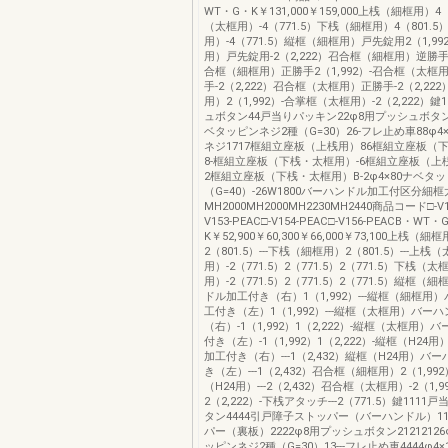
WT・G・K￥131,000￥159,000上桟（細框用）4（
（太框用）-4（771.5）下桟（細框用）4（801.5
用）-4（771.5）縦框（細框用）戸先錠用2（1,9
用）戸先錠用-2（2,222）召合框（細框用）逆勝手2
合框（細框用）正勝手2（1,992）-召合框（太框
手-2（2,222）召合框（太框用）正勝手-2（2,2
用）2（1,992）-合掌框（太框用）-2（2,222）
ュボタン44戸当りパッキン22φ8用プッシュボタン34
ベタッピンネジ2種（G=30）26-フレ止め車88φ4
ネジ1717框組立座板（上桟用）86框組立座板（
8-框組立座板（下桟・太框用）-6框組立座板（上
2框組立座板（下桟・太框用）B-2φ4×80ナベタ
（G=40）-26W1800バーハンドル加工付区分細
MH2000MH2000MH2230MH2440商品コード□-V15
V153-PEAC□-V154-PEAC□-V156-PEACB・WT・
K￥52,900￥60,300￥66,000￥73,100上桟（細
2（801.5）---下桟（細框用）2（801.5）---上桟
用）-2（771.5）2（771.5）2（771.5）下桟（太
用）-2（771.5）2（771.5）2（771.5）縦框
ドル加工付き（右）1（1,992）---縦框（細框用
工付き（左）1（1,992）---縦框（太框用）バー
（右）-1（1,992）1（2,222）-縦框（太框用
付き（左）-1（1,992）1（2,222）-縦框（H2
加工付き（右）---1（2,432）縦框（H24用）バ
き（左）---1（2,432）召合框（細框用）2（1,992
（H24用）---2（2,432）召合框（太框用）-2（1,9
2（2,222）-下桟アタッチ---2（771.5）鍵111
タン4444引戸障子ストッパー（バーハンドル）11
パー（裏板）2222φ8用プッシュボタン21212126
ッピンネジ2種（G=30）13---フレ止め車4444φ4