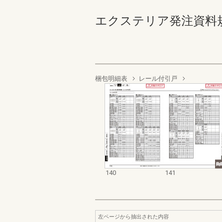
エクステリア発注資料規格価格
梱包明細表
レール付引戸
140
141
左ページから抽出された内容