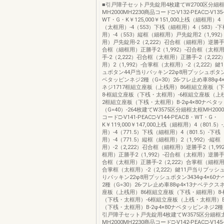
■引戸障子セット戸先錠用4枚建てW2700区分細
MH2000MH2230商品コード□-V132-PEAC□-V135
WT・G・K￥125,000￥151,000上桟（細框用）4
（太框用）-4（553）下桟（細框用）4（583）-
用）-4（553）縦框（細框用）戸先錠用2（1,992
用）戸先錠用-2（2,222）召合框（細框用）逆勝手2
合框（細框用）正勝手2（1,992）-召合框（太框
手-2（2,222）召合框（太框用）正勝手-2（2,2
用）2（1,992）-合掌框（太框用）-2（2,222）
ュボタン44戸当りパッキン22φ8用プッシュボタン34
ベタッピンネジ2種（G=30）26-フレ止め車88φ4
ネジ1717框組立座板（上桟用）86框組立座板（
8-框組立座板（下桟・太框用）-6框組立座板（上
2框組立座板（下桟・太框用）B-2φ4×80ナベタ
（G=40）-264枚建てW3575区分細框太框MH2000
コード□-V141-PEAC□-V144-PEACB・WT・G・
K￥119,000￥147,000上桟（細框用）4（801.5
用）-4（771.5）下桟（細框用）4（801.5）-下
用）-4（771.5）縦框（細框用）2（1,992）-縦
用）-2（2,222）召合框（細框用）逆勝手2（1,9
框用）正勝手2（1,992）-召合框（太框用）逆勝手-
合框（太框用）正勝手-2（2,222）合掌框（細框用）
合掌框（太框用）-2（2,222）鍵11戸当りプッシ
りパッキン22φ8用プッシュボタン3434φ4×60
2種（G=30）26-フレ止め車88φ4×13ナベテクス
座板（上桟用）86框組立座板（下桟・細框用）8
（下桟・太框用）-6框組立座板（上桟・太框用）B
（下桟・太框用）B-2φ4×80ナベタッピンネジ2種（G
引戸障子セット戸先錠用4枚建てW3575区分細框
MH2000MH2230商品コード□-V142-PEAC□-V145