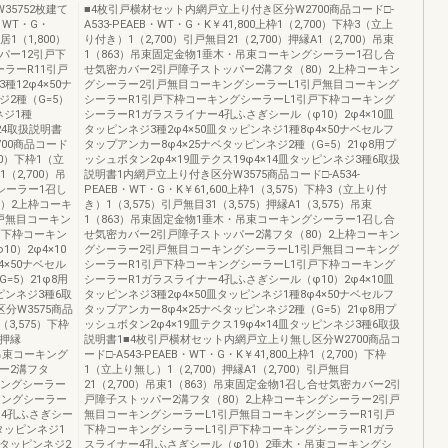
35752枚建て
■4枚引戸横材セット内網戸立上り付き区分W2700商品コード□-
B・WT・G・
A533-PEAEB・WT・G・K￥41,800上枠1（2,700）下枠3（立上
鴨居1（1,800）
り付き）1（2,700）引戸無目21（2,700）押縁A1（2,700）吊束
ッパー12引戸下
1（863）吊束固定金物1垂木・吊束コーキングシーラー1召し合
ラーR11引戸
せ気密カバー2引戸障子ストッパー2溝フタ（80）2上枠コーキン
12φ4×50ナ
グシーラー2引戸無目コーキングシーラーL1引戸無目コーキング
ジ2種（G=5）
シーラーR1引戸下枠コーキングシーラーL1引戸下枠コーキング
ネジ1種
シーラーR1ガラスライナー4孔ふさぎシール（φ10）2φ4×10皿
）24取扱説明書
タッピンネジ3種2φ4×50皿タッピンネジ1種8φ4×50ナベセルフ
00商品コード
タップアンカー8φ4×25ナベタッピンネジ2種（G=5）21φ8用プ
700）下枠1（立
ッシュボタン2φ4×19皿テクス19φ4×14皿タッピンネジ3種6取扱
1（2,700）吊
説明書1内網戸立上り付き区分W3575商品コード□-A534-
シーラー1召し
PEAEB・WT・G・K￥61,600上枠1（3,575）下枠3（立上り付
0）2上枠コーキ
き）1（3,575）引戸無目31（3,575）押縁A1（3,575）吊束
戸無目コーキン
1（863）吊束固定金物1垂木・吊束コーキングシーラー1召し合
戸下枠コーキン
せ気密カバー2引戸障子ストッパー2溝フタ（80）2上枠コーキン
0）2φ4×10
グシーラー2引戸無目コーキングシーラーL1引戸無目コーキング
4×50ナベセル
シーラーR1引戸下枠コーキングシーラーL1引戸下枠コーキング
=5）21φ8用
シーラーR1ガラスライナー4孔ふさぎシール（φ10）2φ4×10皿
ピンネジ3種6取
タッピンネジ3種2φ4×50皿タッピンネジ1種8φ4×50ナベセルフ
分W3575商品
タップアンカー8φ4×25ナベタッピンネジ2種（G=5）21φ8用プ
1（3,575）下枠
ッシュボタン2φ4×19皿テクス19φ4×14皿タッピンネジ3種6取扱
）押縁
説明書1■4枚引戸横材セット内網戸立上り無し区分W2700商品コ
・吊束コーキング
ード□-A543-PEAEB・WT・G・K￥41,800上枠1（2,700）下枠
ー2溝フタ
1（立上り無し）1（2,700）押縁A1（2,700）引戸無目
キングシーラー
21（2,700）吊束1（863）吊束固定金物1召し合せ気密カバー2引
キングシーラー
戸障子ストッパー2溝フタ（80）2上枠コーキングシーラー2引戸
ー4孔ふさぎシー
無目コーキングシーラーL1引戸無目コーキングシーラーR1引戸
皿タッピンネジ1
下枠コーキングシーラーL1引戸下枠コーキングシーラーR1ガラ
ベタッピンネジ2
スライナー4孔ふさぎシール（φ10）2垂木・吊束コーキングシ