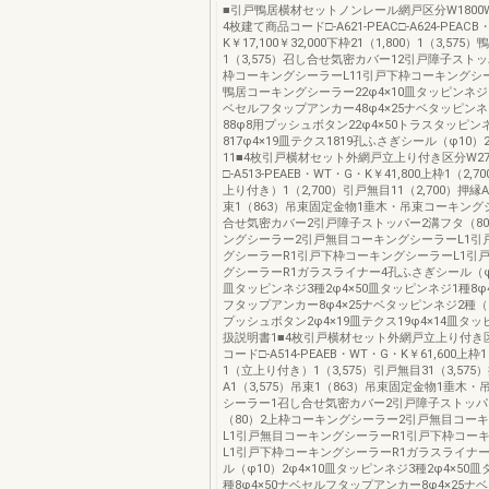
■引戸鴨居横材セットノンレール網戸区分W1800W
4枚建て商品コード□-A621-PEAC□-A624-PEAC
K￥17,100￥32,000下枠21（1,800）1（3,575）
1（3,575）召し合せ気密カバー12引戸障子スト
枠コーキングシーラーL11引戸下枠コーキングシー
鴨居コーキングシーラー22φ4×10皿タッピンネジ3種
ベセルフタップアンカー48φ4×25ナベタッピンネ
88φ8用プッシュボタン22φ4×50トラスタッピン
817φ4×19皿テクス1819孔ふさぎシール（φ10
11■4枚引戸横材セット外網戸立上り付き区分W27
□-A513-PEAEB・WT・G・K￥41,800上枠1（2,
上り付き）1（2,700）引戸無目11（2,700）押縁A
束1（863）吊束固定金物1垂木・吊束コーキング
合せ気密カバー2引戸障子ストッパー2溝フタ（8
ングシーラー2引戸無目コーキングシーラーL1引
グシーラーR1引戸下枠コーキングシーラーL1引
グシーラーR1ガラスライナー4孔ふさぎシール（φ1
皿タッピンネジ3種2φ4×50皿タッピンネジ1種8φ
フタップアンカー8φ4×25ナベタッピンネジ2種（G
プッシュボタン2φ4×19皿テクス19φ4×14皿タッ
扱説明書1■4枚引戸横材セット外網戸立上り付き区
コード□-A514-PEAEB・WT・G・K￥61,600上枠
1（立上り付き）1（3,575）引戸無目31（3,575
A1（3,575）吊束1（863）吊束固定金物1垂木
シーラー1召し合せ気密カバー2引戸障子ストッパ
（80）2上枠コーキングシーラー2引戸無目コー
L1引戸無目コーキングシーラーR1引戸下枠コー
L1引戸下枠コーキングシーラーR1ガラスライナ
ル（φ10）2φ4×10皿タッピンネジ3種2φ4×50
種8φ4×50ナベセルフタップアンカー8φ4×25ナ