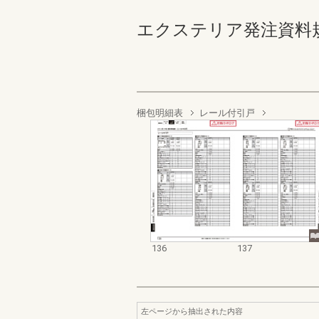
エクステリア発注資料規格価格
梱包明細表
レール付引戸
136
137
左ページから抽出された内容