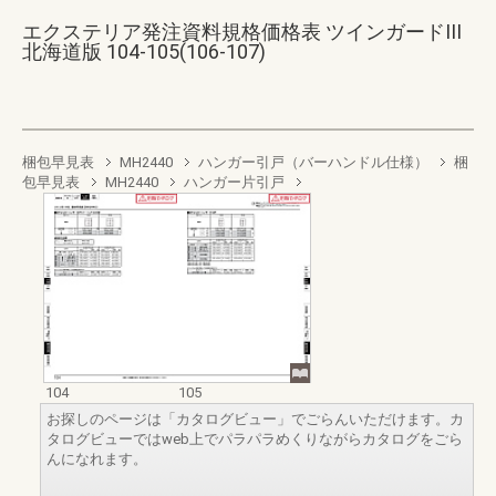
エクステリア発注資料規格価格表 ツインガードIII
北海道版 104-105(106-107)
梱包早見表
MH2440
ハンガー引戸（バーハンドル仕様）
梱
包早見表
MH2440
ハンガー片引戸
104
105
お探しのページは「カタログビュー」でごらんいただけます。カ
タログビューではweb上でパラパラめくりながらカタログをごら
んになれます。