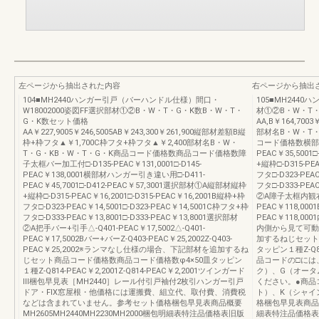
左ページから抽出された内容
右ページから抽出
104■MH2440ハンガー引戸（バーハンドル仕様）間口・
105■MH2440
W18002000姿図FF選択部材①②B・W・T・G・K数B・W・T・
材①②B・W・T
G・K数セット価格
AA,B￥164,7003￥
AA￥227,9005￥246,5005AB￥243,300￥261,900縦部材差額B縦
部材名B・W・T
枠+枠フタ▲￥1,700C枠フタ+枠フタ▲￥2,400部材名B・W・
コード価格数横部材
T・G・KB・W・T・G・K商品コード価格数商品コード価格数障
PEAC￥35,500
子太框バー加工付□-D135-PEAC￥131,0001□-D145-
+縦枠□-D315-PE
PEAC￥138,0001横部材ハンガー引き違い用□-D411-
フタ□-D323-PEA
PEAC￥45,7001□-D412-PEAC￥57,3001選択部材①A縦部材縦枠
フタ□-D333-PEA
+縦枠□-D315-PEAC￥16,2001□-D315-PEAC￥16,2001B縦枠+枠
②A障子太框内観右□-D
フタ□-D323-PEAC￥14,5001□-D323-PEAC￥14,5001C枠フタ+枠
PEAC￥118,0001
フタ□-D333-PEAC￥13,8001□-D333-PEAC￥13,8001選択部材
PEAC￥118,
②A把手バー+引手△-Q401-PEAC￥17,5002△-Q401-
内側から見て可動
PEAC￥17,5002Bバー+バーZ-Q403-PEAC￥25,2002Z-Q403-
加するねじセット
PEAC￥25,2002※ランマなし仕様の場合、下記部材を追加するね
タッピン１種Z-Q814
じセット商品コード価格数商品コード価格数φ4×50皿タッピン
品コードの□には
１種Z-Q814-PEAC￥2,2001Z-Q814-PEAC￥2,2001ツインガード
ク）、G（オータ
Ⅲ梱包早見表［MH2440］レール付引戸袖付2枚引ハンガー引戸
ください。●商品
ドア・FIX窓屋根・他価格には運搬費、組立代、取付費、消費税
ト）、K（シャイ
などは含まれていません。参考セット価格梱包早見表商品概要
格梱包早見表商品概要
MH2605MH2440MH2230MH2000梱包明細表特注品価格表旧版
細表特注品価格表