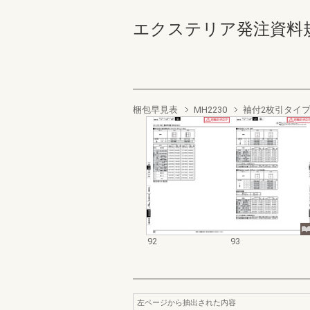
エクステリア発注資料規格価
梱包早見表
MH2230
袖付2枚引タイ
92
93
左ページから抽出された内容