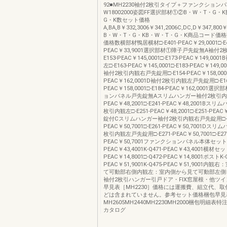
92■MH2230袖付2枚引タイプ＋ファンクション
W18002000姿図FF選択部材①②B・W・T・G・
G・K数セット価格
A,BA,B￥332,3006￥341,2006C,DC,D￥347,80
B・W・T・G・KB・W・T・G・K商品コード価
価格数横部材鴨居横材□-E401-PEAC￥29,0001□-E4
PEAC￥33,9001選択部材①障子戸先錠無A袖付2
E153-PEAC￥145,0001□-E173-PEAC￥149,0
左□-E163-PEAC￥145,0001□-E183-PEAC￥149
袖付2枚引内観右戸先錠用□-E154-PEAC￥158,0001□
PEAC￥162,0001D袖付2枚引内観左戸先錠用□-E16
PEAC￥158,0001□-E184-PEAC￥162,0001
ョンパネル戸先錠無Aスリムハンガー袖付2枚引内観右
PEAC￥48,2001□-E241-PEAC￥48,2001Bス
枚引内観左□-E251-PEAC￥48,2001□-E251-PEAC
錠付Cスリムハンガー袖付2枚引内観右戸先錠用□-E2
PEAC￥50,7001□-E261-PEAC￥50,7001Dス
枚引内観左戸先錠用□-E271-PEAC￥50,7001□-E27
PEAC￥50,7001ファンクションパネル本体セットK-
PEAC￥43,4001K-Q471-PEAC￥43,4001横材セット
PEAC￥14,8001□-Q472-PEAC￥14,8001ポストK-Q
PEAC￥51,9001K-Q475-PEAC￥51,9001内
て可動部右側内観左：室内側から見て可動部左側
袖付2枚引ハンガー引戸ドア・FIX窓屋根・他ツ
早見表［MH2230］価格には運搬費、組立代、
どは含まれていません。参考セット価格梱包早見
MH2605MH2440MH2230MH2000梱包明細表
カタログ