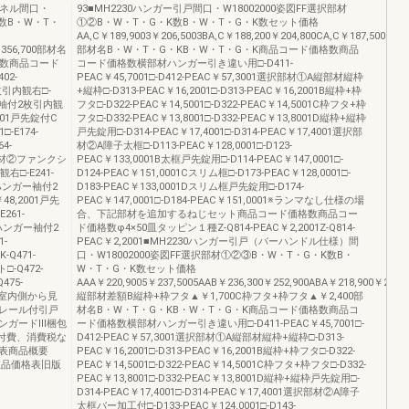
パネル間口・
93■MH2230ハンガー引戸間口・W18002000姿図FF選択部材
K数B・W・T・
①②B・W・T・G・K数B・W・T・G・K数セット価格
AA,C￥189,9003￥206,5003BA,C￥188,200￥204,800CA,C￥187,500￥204
0￥356,700部材名
部材名B・W・T・G・KB・W・T・G・K商品コード価格数商品
格数商品コード
コード価格数横部材ハンガー引き違い用□-D411-
02-
PEAC￥45,7001□-D412-PEAC￥57,3001選択部材①A縦部材縦枠
枚引内観右□-
+縦枠□-D313-PEAC￥16,2001□-D313-PEAC￥16,2001B縦枠+枠
001B袖付2枚引内観
フタ□-D322-PEAC￥14,5001□-D322-PEAC￥14,5001C枠フタ+枠
,0001戸先錠付C
フタ□-D332-PEAC￥13,8001□-D332-PEAC￥13,8001D縦枠+縦枠
-E174-
戸先錠用□-D314-PEAC￥17,4001□-D314-PEAC￥17,4001選択部
4-
材②A障子太框□-D113-PEAC￥128,0001□-D123-
選択部材②ファンクシ
PEAC￥133,0001B太框戸先錠用□-D114-PEAC￥147,0001□-
□-E241-
D124-PEAC￥151,0001Cスリム框□-D173-PEAC￥128,0001□-
リムハンガー袖付2
D183-PEAC￥133,0001Dスリム框戸先錠用□-D174-
￥48,2001戸先
PEAC￥147,0001□-D184-PEAC￥151,0001※ランマなし仕様の場
61-
合、下記部材を追加するねじセット商品コード価格数商品コー
リムハンガー袖付2
ド価格数φ4×50皿タッピン１種Z-Q814-PEAC￥2,2001Z-Q814-
1-
PEAC￥2,2001■MH2230ハンガー引戸（バーハンドル仕様）間
Q471-
口・W18002000姿図FF選択部材①②③B・W・T・G・K数B・
□-Q472-
W・T・G・K数セット価格
475-
AAA￥220,9005￥237,5005AAB￥236,300￥252,900ABA￥218,900￥235,
観右：室内側から見
縦部材差額B縦枠+枠フタ▲￥1,700C枠フタ+枠フタ▲￥2,400部
レール付引戸
材名B・W・T・G・KB・W・T・G・K商品コード価格数商品コ
インガードⅢ梱包
ード価格数横部材ハンガー引き違い用□-D411-PEAC￥45,7001□-
取付費、消費税な
D412-PEAC￥57,3001選択部材①A縦部材縦枠+縦枠□-D313-
表商品概要
PEAC￥16,2001□-D313-PEAC￥16,2001B縦枠+枠フタ□-D322-
特注品価格表旧版
PEAC￥14,5001□-D322-PEAC￥14,5001C枠フタ+枠フタ□-D332-
PEAC￥13,8001□-D332-PEAC￥13,8001D縦枠+縦枠戸先錠用□-
D314-PEAC￥17,4001□-D314-PEAC￥17,4001選択部材②A障子
太框バー加工付□-D133-PEAC￥124,0001□-D143-