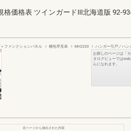
格表 ツインガードIII北海道版 92-93(94
プ＋ファンクションパネル
梱包早見表
MH2230
ハンガー引戸／ハン
お探しのページは「カ
タログビューではwe
んになれます。
右ページから抽出された内容