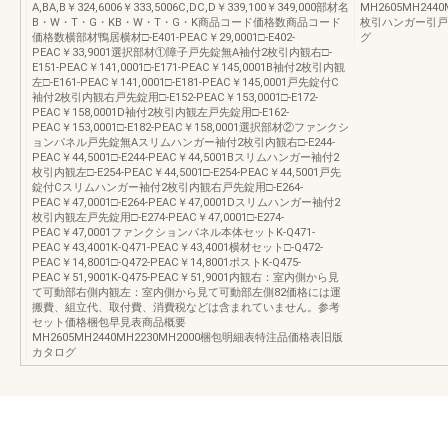
A,BA,B￥324,6006￥333,5006C,DC,D￥339,100￥349,000部材名
MH2605MH24
B・W・T・G・KB・W・T・G・K商品コード価格数商品コード
枚引ハンガー引戸
価格数横部材鴨居横材□-E401-PEAC￥29,0001□-E402-
グ
PEAC￥33,9001選択部材①障子戸先錠無A袖付2枚引内観右□-
E151-PEAC￥141,0001□-E171-PEAC￥145,0001B袖付2枚引内観
左□-E161-PEAC￥141,0001□-E181-PEAC￥145,0001戸先錠付C
袖付2枚引内観右戸先錠用□-E152-PEAC￥153,0001□-E172-
PEAC￥158,0001D袖付2枚引内観左戸先錠用□-E162-
PEAC￥153,0001□-E182-PEAC￥158,0001選択部材②ファンクシ
ョンパネル戸先錠無Aスリムハンガー袖付2枚引内観右□-E244-
PEAC￥44,5001□-E244-PEAC￥44,5001Bスリムハンガー袖付2
枚引内観左□-E254-PEAC￥44,5001□-E254-PEAC￥44,5001戸先
錠付Cスリムハンガー袖付2枚引内観右戸先錠用□-E264-
PEAC￥47,0001□-E264-PEAC￥47,0001Dスリムハンガー袖付2
枚引内観左戸先錠用□-E274-PEAC￥47,0001□-E274-
PEAC￥47,0001ファンクションパネル本体セットK-Q471-
PEAC￥43,4001K-Q471-PEAC￥43,4001横材セット□-Q472-
PEAC￥14,8001□-Q472-PEAC￥14,8001ポストK-Q475-
PEAC￥51,9001K-Q475-PEAC￥51,9001内観右：室内側から見
て可動部右側内観左：室内側から見て可動部左側82価格には運
搬費、組立代、取付費、消費税などは含まれていません。参考
セット価格梱包早見表商品概要
MH2605MH2440MH2230MH2000梱包明細表特注品価格表旧版
カタログ