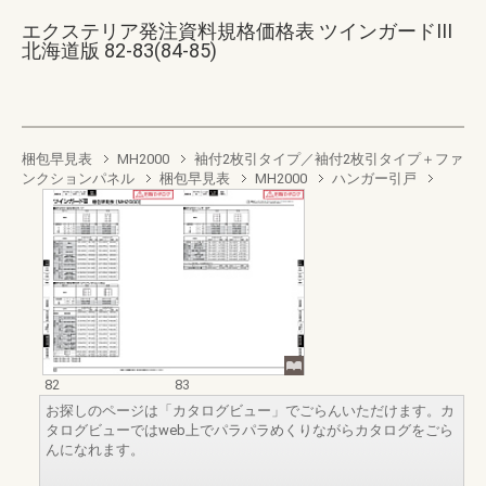
エクステリア発注資料規格価格表 ツインガードIII
北海道版 82-83(84-85)
梱包早見表
MH2000
袖付2枚引タイプ／袖付2枚引タイプ＋ファ
ンクションパネル
梱包早見表
MH2000
ハンガー引戸
82
83
お探しのページは「カタログビュー」でごらんいただけます。カ
タログビューではweb上でパラパラめくりながらカタログをごら
んになれます。