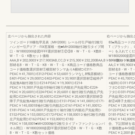
左ページから抽出された内容
右ページから抽出
ツインガードⅢ梱包早見表［MH2000］レール付引戸袖付2枚引
83●商品コード
ハンガー引戸ドア・FIX窓屋根・他■MH2000袖付2枚引タイプ間
T（ブラック）、
口・W18002000姿図FFFF選択部材①②③B・W・T・G・K数B・
ー）を入れてくだ
W・T・G・K数セット価格
W18002000
AAA,B￥202,0003￥217,9003AB,CC,D￥215,300￥232,200BAA,B￥189,300￥198,20
G・K数セット価
部材名B・W・T・G・KB・W・T・G・K商品コード価格数商品
AA,C￥185,9003￥
コード価格数選択部材①横部材ランマありA横材□-E311-
部材名B・W・T
PEAC￥41,7001□-E312-PEAC￥53,6001ランマなしB鴨居横材□-
コード価格数横部材
E401-PEAC￥29,0001□-E402-PEAC￥33,9001選択部材②縦枠戸
PEAC￥45,700
先錠無A袖付2枚引□-E214-PEAC￥19,3001□-E214-
+縦枠□-D311-PE
PEAC￥19,3001戸先錠付B袖付2枚引内観右戸先錠用□-E224-
フタ□-D321-PEA
PEAC￥20,6001□-E224-PEAC￥20,6001Ｃ袖付2枚引内観左戸先
フタ□-D331-PEA
錠用□-E234-PEAC￥20,6001□-E234-PEAC￥20,6001選択部材③
戸先錠用□-D312-P
障子戸先錠無A袖付2枚引内観右□-E151-PEAC￥141,0001□-E171-
材②A障子太框□-D11
PEAC￥145,0001B袖付2枚引内観左□-E161-PEAC￥141,0001□-
PEAC￥128,000
E181-PEAC￥145,0001戸先錠付Ｃ袖付2枚引内観右戸先錠用□-
D122-PEAC￥147
E152-PEAC￥153,0001□-E172-PEAC￥158,0001Ｄ袖付2枚引内観
D181-PEAC￥12
左戸先錠用□-E162-PEAC￥153,0001□-E182-
PEAC￥142,000
PEAC￥158,0001■MH2000袖付2枚引タイプ＋ファンクションパ
合、下記部材を追
ネル間口・W18002000姿図FF選択部材①②B・W・T・G・K数
ド価格数φ4×50皿タ
B・W・T・G・K数セット価格
PEAC￥2,20