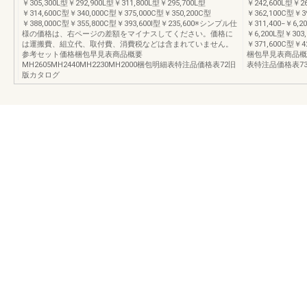
￥305,300L型￥292,900L型￥311,800L型￥295,700L型
￥242,600L型￥26
￥314,600C型￥340,000C型￥375,000C型￥350,200C型
￥362,100C型￥39
￥388,000C型￥355,800C型￥393,600I型￥235,600※シンプル仕
￥311,400−￥6,2
様の価格は、右ページの差額をマイナスしてください。価格に
￥6,200L型￥303,
は運搬費、組立代、取付費、消費税などは含まれていません。
￥371,600C型￥
参考セット価格梱包早見表商品概要
梱包早見表商品概要M
MH2605MH2440MH2230MH2000梱包明細表特注品価格表72旧
表特注品価格表7
版カタログ