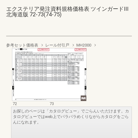
エクステリア発注資料規格価格表 ツインガードIII
北海道版 72-73(74-75)
参考セット価格表
レール付引戸
MH2000
72
73
お探しのページは「カタログビュー」でごらんいただけます。カ
タログビューではweb上でパラパラめくりながらカタログをごら
んになれます。