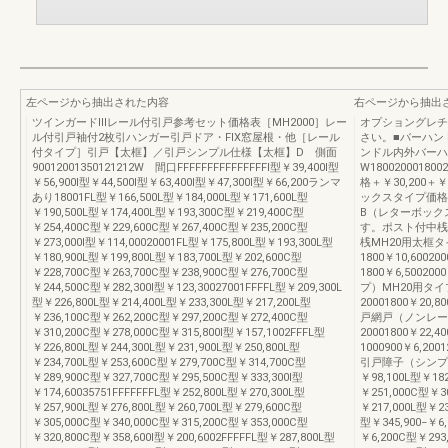
左ページから抽出された内容
右ページから抽出
ツインガードⅢレール付引戸参考セット価格表［MH2000］レー
オプショングレチ
ル付引戸袖付2枚引ハンガー引戸ドア・FIX窓屋根・他［レール
さい。■バーハン
付タイプ］引戸【太框】／引戸シンプル仕様【太框】D 側面
ンドル内外バーハ
90012001350121212W 間口FFFFFFFFFFFFFFFI型￥39,400I型
W1800200018
￥56,900I型￥44,500I型￥63,400I型￥47,300I型￥66,200ランマ
格＋￥30,200＋￥
あり18001FL型￥166,500L型￥184,000L型￥171,600L型
ックスタイプ価格
￥190,500L型￥174,400L型￥193,300C型￥219,400C型
B（レターボック
￥254,400C型￥229,600C型￥267,400C型￥235,200C型
す。ポスト付中桟
￥273,000I型￥114,00020001FL型￥175,800L型￥193,300L型
桟MH20用太框
￥180,900L型￥199,800L型￥183,700L型￥202,600C型
1800￥10,6002
￥228,700C型￥263,700C型￥238,900C型￥276,700C型
1800￥6,5002
￥244,500C型￥282,300I型￥123,30027001FFFFL型￥209,300L
プ）MH20用タ
型￥226,800L型￥214,400L型￥233,300L型￥217,200L型
20001800￥20,80
￥236,100C型￥262,200C型￥297,200C型￥272,400C型
戸網戸（ノンレー
￥310,200C型￥278,000C型￥315,800I型￥157,1002FFFL型
20001800￥22
￥226,800L型￥244,300L型￥231,900L型￥250,800L型
1000900￥6,2001
￥234,700L型￥253,600C型￥279,700C型￥314,700C型
引戸障子（シンプル仕
￥289,900C型￥327,700C型￥295,500C型￥333,300I型
￥98,100L型￥182
￥174,60035751FFFFFFFL型￥252,800L型￥270,300L型
￥251,000C型￥30
￥257,900L型￥276,800L型￥260,700L型￥279,600C型
￥217,000L型￥23
￥305,000C型￥340,000C型￥315,200C型￥353,000C型
型￥345,900−￥6,
￥320,800C型￥358,600I型￥200,6002FFFFFL型￥287,800L型
￥6,200C型￥293