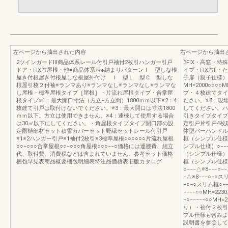
左ページから抽出された内容
右ページから抽出
2ツインガードⅢ商品体系レール付引戸袖付2枚引ハンガー引戸
3FIX・高窓・
ドア・FIX窓屋根・他■商品体系表●納まりパターンＩ 型しな根
イプ・FIX窓F
屋き付根屋き付根屋しな根屋外付け Ｉ 型Ｌ 型Ｃ 型しな
子扉（親子仕様）
根屋引枚２付袖※ランマあり※ランマなし※ランマなし※ランマな
MH=2000○○○
し屋根・標準屋根タイプ［屋根］・片流れ屋根タイプ・合掌屋
プ・４枚建てタイ
根タイプ※1：最大開口寸法（方立−方立間）1800ｍｍ以下※2：4
ださい。※8：現
枚建て引戸は取付けないでください。※3：最大開口は寸法1800
してください。ハ
ｍｍ以下。方立は使用できません。※4：連棟して使用する場合
引きタイプタイプ
は30㎡以下にしてください。・角屋根タイプタイプ開口部の設
定引戸片引戸4枚
定雨樋部材セット積雪カバーセット野縁セットレール付引戸
体型バーハンドルレ
※1※2ハンガー引戸※1袖付2枚引※3標準屋根○○○○○○片流れ屋根
框（シンプル仕様）○
○○−○○○合掌屋根○○−○○○角屋根○○○−−○価格には運搬費、組立
ンプル仕様）○−−−○
代、取付費、消費税などは含まれていません。参考セット価格
（シンプル仕様）○−−
梱包早見表商品概要梱包明細表特注品価格表旧版カタログ
框（シンプル仕様）○
○−−−△※8−−−○−
−△※8−−−○−○スリ
−○−○スリム框○−−
−−−−○○MH=22
−○−−−−−○○MH
り）・袖付２枚引
プル仕様も含みま
説明書を参照して