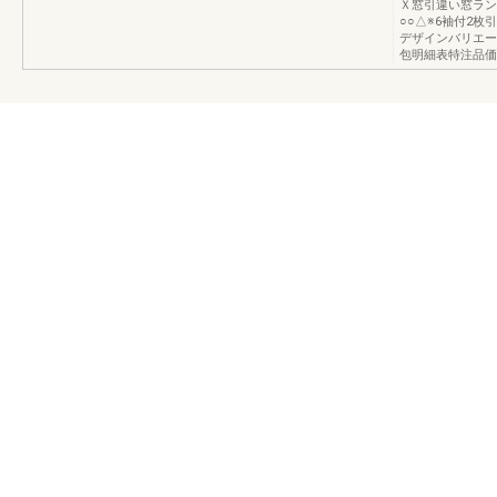
Ｘ窓引違い窓ラン
○○△※6袖付2
デザインバリエー
包明細表特注品価