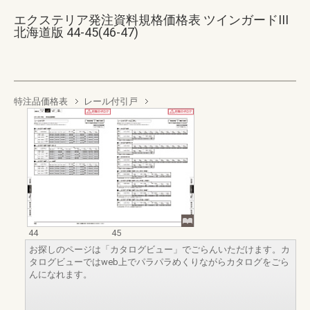
エクステリア発注資料規格価格表 ツインガードIII
北海道版 44-45(46-47)
特注品価格表
レール付引戸
44
45
お探しのページは「カタログビュー」でごらんいただけます。カ
タログビューではweb上でパラパラめくりながらカタログをごら
んになれます。