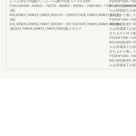
レール付引戸内網戸ノンレール網戸代表コード□-A331-
PEAEW1000∼1600
PEACAW485∼600601∼700701∼800801∼900901∼10001001∼11001101∼1184885985AH1
¥42,400(規)¥
(規)
ルは現場加工が必
¥30,800¥31,500¥29,100¥29,9002101∼23002211¥28,100¥29,000¥29,800(規)
立ち上がり無し２枚
(規)
PEAEW1000∼1600
¥32,300¥33,200¥30,700¥31,5002301∼25172421¥29,700¥30,500¥31,300(規)
¥42,400(規)¥
(規)¥33,700¥34,500¥32,100¥33,000旧版カタログ
ルは現場加工が必
立ち上がり付２枚建
PEAEW1000∼1600
¥42,400(規)¥
ルは現場加工が必
立ち上がり無し２枚
PEAEW1000∼1600
¥42,400(規)¥
ルは現場加工が必