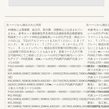
左ページから抽出された内容
右ページから抽出
44価格には運搬費、組立代、取付費、消費税などは含まれてい
45参考セット価
ません。参考セット価格梱包早見表特注品価格表商品概要梱包
レール付引戸※加
明細表ツインガードⅢ特注品価格表レール付引戸注意：商品コー
ファベットを入れ
ドの□には、下記のアルファベットを入れてください。□…B（ブ
ト）、T（ブラッ
ロンズ）、W（ホワイト）、T（ブラック）、G（オータムブラ
グレー）物流出荷
ウン）、K（シャイングレー）物流出荷日実働10日間仕様により
ないこともありま
上記納期で対応出来ないこともあります。直接コード入力で発
ください■レール付
注可能FAXにてご依頼くださいレール付引戸袖付2枚引ハンガー
PEAEL1700∼1800
引戸ドア・FIX窓屋根・他■レール付引戸内網戸内網戸代表コー
代表コード□-A411
ド□-A320-
PEAEL2701∼280
PEACAW485∼600601∼700701∼800801∼900901∼10001001∼11001101∼1184885985AH15
断長） 加工無し
(規)
枠フタ代表コード□-
¥29,300¥30,500¥27,000¥28,1002101∼23002227¥24,600¥25,700¥26,900(規)
PEAEL1700∼1800
(規)
代表コード□-A421
¥30,800¥31,900¥28,000¥29,6002301∼25172437¥25,800¥27,000¥28,100(規)
PEAEL2701∼280
(規)¥32,200¥33,400¥29,300¥31,100■レール付引戸内網戸内網戸
断長） 加工無し
２枚入り代表コード□-A326-
代表コード□-A431
PEACAW485∼600601∼700701∼800801∼900901∼10001001∼11001101∼1184654872.5AH
PEAEL1700∼1800
¥52,900(規)
代表コード□-A431
¥55,200¥56,400¥57,500¥51,900¥54,1002101∼23002227¥53,100(規)
PEAEL2701∼280
¥55,200(規)
断長） 加工無し
¥57,500¥58,700¥59,900¥54,200¥56,4002301∼2517¥55,400¥56,500¥57,500¥58,700¥59
材外網戸立ち上がり