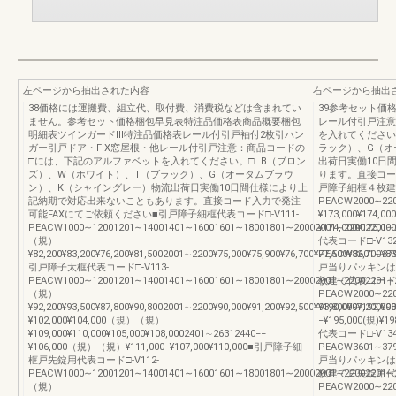
左ページから抽出された内容
右ページから抽出
38価格には運搬費、組立代、取付費、消費税などは含まれてい
39参考セット価
ません。参考セット価格梱包早見表特注品価格表商品概要梱包
レール付引戸注意
明細表ツインガードⅢ特注品価格表レール付引戸袖付2枚引ハン
を入れてください
ガー引戸ドア・FIX窓屋根・他レール付引戸注意：商品コードの
ラック）、G（オ
□には、下記のアルファベットを入れてください。□…B（ブロン
出荷日実働10日
ズ）、W（ホワイト）、T（ブラック）、G（オータムブラウ
ります。直接コー
ン）、K（シャイングレー）物流出荷日実働10日間仕様により上
戸障子細框４枚建て
記納期で対応出来ないこともあります。直接コード入力で発注
PEACW2000∼2200
可能FAXにてご依頼ください■引戸障子細框代表コード□-V111-
¥173,000¥174,00
PEACW1000∼12001201∼14001401∼16001601∼18001801∼20002001∼22002201∼2397
¥174,000¥175,000
（規）
代表コード□-V132
¥82,200¥83,200¥76,200¥81,5002001∼2200¥75,000¥75,900¥76,700¥77,500¥82,700¥8
PEACW3601∼379
引戸障子太框代表コード□-V113-
戸当りパッキンは
PEACW1000∼12001201∼14001401∼16001601∼18001801∼20002001∼22002201∼2397
枚建て代表コード□-
（規）
PEACW2000∼2200
¥92,200¥93,500¥87,800¥90,8002001∼2200¥90,000¥91,200¥92,500¥93,800¥97,200¥9
¥190,000¥192,00
¥102,000¥104,000（規）（規）
−¥195,000(規)¥19
¥109,000¥110,000¥105,000¥108,0002401∼26312440−−
代表コード□-V134
¥106,000（規）（規）¥111,000−¥107,000¥110,000■引戸障子細
PEACW3601∼3794
框戸先錠用代表コード□-V112-
戸当りパッキンは
PEACW1000∼12001201∼14001401∼16001601∼18001801∼20002001∼22002201∼2397
枚建て戸先錠用代表
（規）
PEACW2000∼2200