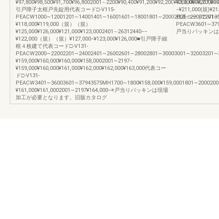
¥97,800¥98,500¥91,700¥96,8002001∼2200¥90,400¥91,200¥92,200¥93,000¥98,200¥9
¥206,000¥207,00
引戸障子太框戸先錠用代表コード□-V115-
−¥211,000(規)¥21
PEACW1000∼12001201∼14001401∼16001601∼18001801∼20002001∼22002201∼239718
代表コード□-V135
¥118,000¥119,000（規）（規）
PEACW3601∼3794
¥125,000¥126,000¥121,000¥123,0002401∼26312440−−
戸当りパッキンは
¥122,000（規）（規）¥127,000−¥123,000¥126,000■引戸障子細
框４枚建て代表コード□-V131-
PEACW2000∼22002201∼24002401∼26002601∼28002801∼30003001∼32003201∼34002
¥159,000¥160,000¥160,000¥158,0002001∼2197−
¥159,000¥160,000¥161,000¥162,000¥162,000¥163,000代表コー
ド□-V131-
PEACW3401∼36003601∼37943575MH1700∼1800¥158,000¥159,0001801∼2000200
¥161,000¥161,0002001∼2197¥164,000−※戸当りパッキンは現場
加工が必要となります。旧版カタログ