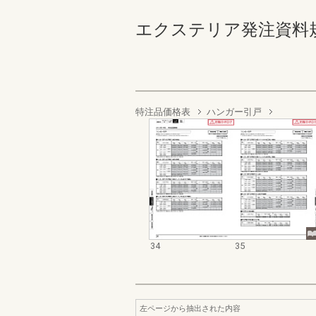
エクステリア発注資料規格価
特注品価格表
ハンガー引戸
34
35
左ページから抽出された内容