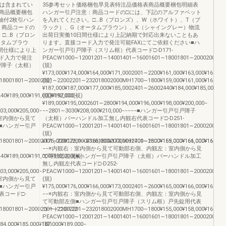
どは含まれてい
35参考セット価格梱包早見表特注品価格表商品概要梱包明細表
商品概要梱包
ハンガー引戸注意：商品コードの□には、下記のアルファベット
袖付2枚引ハン
を入れてください。□…B（ブロンズ）、W（ホワイト）、T（ブ
：商品コードの
ラック）、G（オータムブラウン）、K（シャイングレー）物流
□…B（ブロン
出荷日実働10日間仕様により上記納期で対応出来ないこともあ
ータムブラウ
ります。直接コード入力で発注可能FAXにてご依頼ください■ハ
間仕様により上
ンガー引戸引戸障子（スリム框）代表コード□-D171-
ド入力で発注
PEACW1000∼12001201∼14001401∼16001601∼18001801∼20002001∼22002
戸障子（太框）
(規)
¥173,000¥174,000¥164,000¥171,0002001∼2200¥161,000¥163,000¥165,00
1801∼20002001∼22002201∼232018002000MH1700∼1800¥159,000¥161,000¥163,000¥164,00
(規)
¥187,000¥187,000¥177,000¥185,0002401∼26002440¥184,000¥185,000¥18
40¥189,000¥191,000¥192,000(規)
(規)¥197,000−
¥189,000¥195,0002601∼2800¥194,000¥196,000¥198,000¥200,000−
03,000¥205,000−
−−2801∼3030¥208,000¥210,000−−−−−■ハンガー引戸引戸障子
観右：室内側から見て
（太框）バーハンドル加工無し内観右代表コード□-D251-
■ハンガー引戸
PEACW1000∼12001201∼14001401∼16001601∼18001801∼20002001∼2200220
(規)
1801∼20002001∼22002201∼232018002000MH1700∼1800¥159,000¥161,000¥163,000¥164,00
¥175,000¥176,000¥166,000¥173,0002401∼2600¥165,000¥166,000¥168,00
−−※内観右：室内側から見て可動部右側、内観左：室内側から見
40¥189,000¥191,000¥192,000(規)
て可動部左側■ハンガー引戸引戸障子（太框）バーハンドル加工
無し内観左代表コード□-D252-
03,000¥205,000−
PEACW1000∼12001201∼14001401∼16001601∼18001801∼20002001∼2200220
観右：室内側から見て
(規)
■ハンガー引戸
¥175,000¥176,000¥166,000¥173,0002401∼2600¥165,000¥166,000¥168,00
コード□-
−−※内観右：室内側から見て可動部右側、内観左：室内側から見
て可動部左側■ハンガー引戸引戸障子（スリム框）戸先錠用代表
1801∼20002001∼22002201∼232018002000MH1700∼1800¥155,000¥158,000¥160,000¥161,00
コード□-D172-
PEACW1000∼12001201∼14001401∼16001601∼18001801∼20002001∼22002
84,000¥185,000¥187,000¥189,000−
(規)