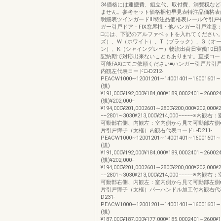
34価格には運搬費、組立代、取付費、消費税な
ません。参考セット価格梱包早見表特注品価格表
明細表ツインガードⅢ特注品価格表レール付引戸
ガー引戸ドア・FIX窓屋根・他ハンガー引戸注意
□には、下記のアルファベットを入れてください。
ズ）、W（ホワイト）、T（ブラック）、G（オ
ン）、K（シャイングレー）物流出荷日実働10日
記納期で対応出来ないこともあります。直接コー
可能FAXにてご依頼ください■ハンガー引戸片引
内観左代表コード□-D212-
PEACW1000∼12001201∼14001401∼16001601∼1800
(規)
¥191,000¥192,000¥184,000¥189,0002401∼260024
(規)¥202,000−
¥194,000¥201,0002601∼2800¥200,000¥202,000¥2
−−2801∼3030¥213,000¥214,000−−−−−※内
可動部右側、内観左：室内側から見て可動部左側
片引戸障子（太框）内観右代表コード□-D211-
PEACW1000∼12001201∼14001401∼16001601∼1800
(規)
¥191,000¥192,000¥184,000¥189,0002401∼260024
(規)¥202,000−
¥194,000¥201,0002601∼2800¥200,000¥202,000¥2
−−2801∼3030¥213,000¥214,000−−−−−※内
可動部右側、内観左：室内側から見て可動部左側
片引戸障子（太框）バーハンドル加工付内観右代表
D231-
PEACW1000∼12001201∼14001401∼16001601∼1800
(規)
¥187,000¥187,000¥177,000¥185,0002401∼2600¥1