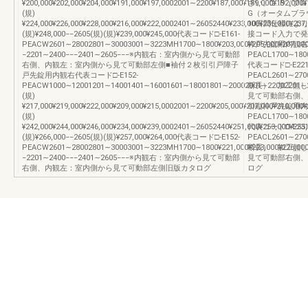
¥200,000¥202,000¥204,000¥191,000¥197,0002001∼2200¥187,000¥189,000¥192,000
さい。□…B（ブ
(規)
G（オータムブラ
¥224,000¥226,000¥228,000¥216,000¥222,0002401∼26052440¥233,000¥235,000¥237
10日間仕様によ
(規)¥248,000−−2605(規)(規)¥239,000¥245,000代表コード□-E161-
接コード入力で発
PEACW2601∼28002801∼30003001∼3223MH1700∼1800¥203,000¥205,000¥207,0001
枠戸先錠用内観右代
−2201∼2400−−−2401∼2605−−−※内観右：室内側から見て可動部
PEACL1700∼1800
右側、内観左：室内側から見て可動部左側■袖付２枚引引戸障子
代表コード□-E221
戸先錠用内観右代表コード□-E152-
PEACL2601∼270
PEACW1000∼12001201∼14001401∼16001601∼18001801∼20002001∼22002201∼24002
断長） 加工無し
(規)
見て可動部右側、
¥217,000¥219,000¥222,000¥209,000¥215,0002001∼2200¥205,000¥207,000¥210,000
引縦枠戸先錠用内観
(規)
PEACL1700∼1800
¥242,000¥244,000¥246,000¥234,000¥239,0002401∼26052440¥251,000¥253,000¥255
代表コード□-E231
(規)¥266,000−−2605(規)(規)¥257,000¥264,000代表コード□-E152-
PEACL2601∼270
PEACW2601∼28002801∼30003001∼3223MH1700∼1800¥221,000¥223,000¥226,0001
断長） 加工無し
−2201∼2400−−−2401∼2605−−−※内観右：室内側から見て可動部
見て可動部右側、
右側、内観左：室内側から見て可動部左側旧版カタログ
ログ