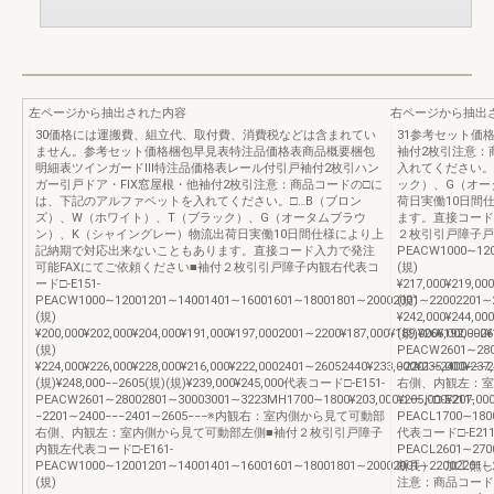
左ページから抽出された内容
右ページから抽出
30価格には運搬費、組立代、取付費、消費税などは含まれてい
31参考セット価
ません。参考セット価格梱包早見表特注品価格表商品概要梱包
袖付2枚引注意：
明細表ツインガードⅢ特注品価格表レール付引戸袖付2枚引ハン
入れてください。
ガー引戸ドア・FIX窓屋根・他袖付2枚引注意：商品コードの□に
ック）、G（オー
は、下記のアルファベットを入れてください。□…B（ブロン
荷日実働10日間
ズ）、W（ホワイト）、T（ブラック）、G（オータムブラウ
ます。直接コード
ン）、K（シャイングレー）物流出荷日実働10日間仕様により上
２枚引引戸障子戸先
記納期で対応出来ないこともあります。直接コード入力で発注
PEACW1000∼1200
可能FAXにてご依頼ください■袖付２枚引引戸障子内観右代表コ
(規)
ード□-E151-
¥217,000¥219,00
PEACW1000∼12001201∼14001401∼16001601∼18001801∼20002001∼22002201∼2400
(規)
(規)
¥242,000¥244,00
¥200,000¥202,000¥204,000¥191,000¥197,0002001∼2200¥187,000¥189,000¥192,000
(規)¥266,000−−2
(規)
PEACW2601∼2800
¥224,000¥226,000¥228,000¥216,000¥222,0002401∼26052440¥233,000¥235,000¥237
−2201∼2400−
(規)¥248,000−−2605(規)(規)¥239,000¥245,000代表コード□-E151-
右側、内観左：室
PEACW2601∼28002801∼30003001∼3223MH1700∼1800¥203,000¥205,000¥207,0001
コード□-E211-
−2201∼2400−−−2401∼2605−−−※内観右：室内側から見て可動部
PEACL1700∼1800
右側、内観左：室内側から見て可動部左側■袖付２枚引引戸障子
代表コード□-E211
内観左代表コード□-E161-
PEACL2601∼270
PEACW1000∼12001201∼14001401∼16001601∼18001801∼20002001∼22002201∼24002
断長） 加工無し
(規)
注意：商品コード