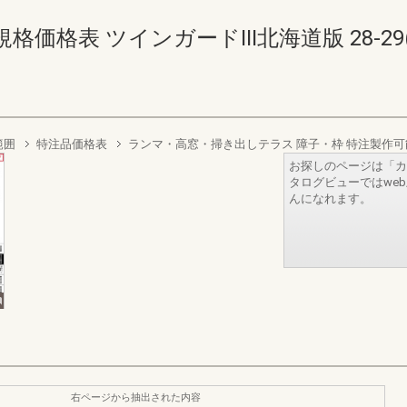
格表 ツインガードIII北海道版 28-29(30
範囲
特注品価格表
ランマ・高窓・掃き出しテラス 障子・枠 特注製作
お探しのページは「カ
タログビューではwe
んになれます。
右ページから抽出された内容