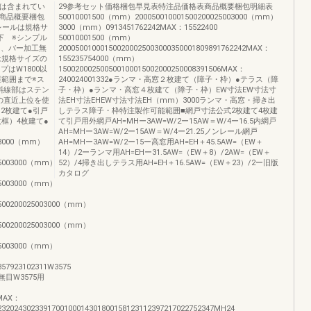
どは含まれてい
29参考セット価格梱包早見表特注品価格表商品概要梱包明細表
商品概要梱包
50010001500（mm）200050010001500200025003000（mm）
レールは規格サ
3000（mm）0913451762242MAX：15522400
下 ※シンプル
50010001500（mm）
用、バー加工無
200050010001500200025003000350001809891762242MAX：
は規格サイズの
155235754000（mm）
はW1800以
150020002500500100015002000250008391506MAX：
框範囲まで※ス
240024001332●ランマ・高窓２枚建て（障子・枠）●テラス（障
斜線部はステン
子・枠）●ランマ・高窓４枚建て（障子・枠）EW寸法EW寸法寸
の直近上位を使
法EH寸法EHEW寸法寸法EH（mm）3000ランマ・高窓・掃き出
2枚建て●引戸
しテラス障子・枠特注製作可能範囲■網戸寸法公式2枚建て4枚建
框）4枚建て●
て引戸用外網戸AH=MHー3AW=W/2ー15AW＝W/4ー16.5内網戸
AH=MHー3AW=W/2ー15AW＝W/4ー21.25ノンレール網戸
003000（mm）
AH=MHー3AW=W/2ー15ー高窓用AH=EH＋45.5AW=（EW＋
14）/2ーランマ用AH=EHー31.5AW=（EW＋8）/2AW=（EW＋
025003000（mm）
52）/4掃き出しテラス用AH=EH＋16.5AW=（EW＋23）/2ー旧版
カタログ
025003000（mm）
01500200025003000（mm）
01500200025003000（mm）
025003000（mm）
357923102311W3575
用無目W3575用
1MAX：
2320243023391700100014301800158123112397217022752347MH24