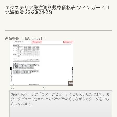
エクステリア発注資料規格価格表 ツインガードIII
北海道版 22-23(24-25)
商品概要
拾い出し例
22
23
お探しのページは「カタログビュー」でごらんいただけます。カ
タログビューではweb上でパラパラめくりながらカタログをごら
んになれます。