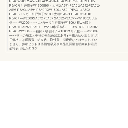
PEACW2000□-A572-PEAC□-A582-PEAC□-A575-PEAC□-A585-
PEAC片引戸障子W1800細框・太框□-A591-PEAC□-A592-PEAC□-
A593-PEAC□-A594-PEACFIXW1800□-A501-PEAC−□-A502-
PEAC−ハンガー引戸障子W1800太框□-A571-PEAC※□-A581-
PEAC※−−W2000□-A572-PEAC※□-A582-PEAC※−−W1800スリム
框−−−−W2000−−−−ハンガー片引戸障子W1800太框□-A591-
PEAC※□-A592-PEAC※−−W2000特注特注−−FIXW1800−−□-A502-
PEAC−W2000−−−−袖付２枚引障子W1800スリム框−−−−W2000−
−−−※框への加工と中桟の幅詰め加工あり●中桟の拾い出し方…引
戸価格には運搬費、組立代、取付費、消費税などは含まれてい
ません。参考セット価格梱包早見表商品概要梱包明細表特注品
価格表旧版カタログ