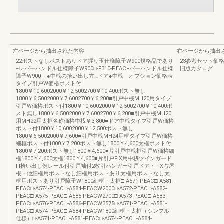
左ページから抽出された内容
右ページから抽出
22ポストなしポストありドア握り玉仕様障子W900規格品であり
23参考セット価
−レバーハンドル仕様障子W900□-F310-PEAC−バーハンドル仕様
旧版カタログ
障子W900−−●中桟の拾い出し方…ドア●中桟 オプション価格表
タイプ引戸W価格ポスト付
1800￥10,6002000￥12,5002700￥10,400ポスト無し
1800￥6,5002000￥7,6002700￥6,200■引戸中桟MH20用タイプ
引戸W価格ポスト付1800￥10,6002000￥12,5002700￥10,400ポ
スト無し1800￥6,5002000￥7,6002700￥6,200■引戸中桟MH20
用MH22用太框名称価格中桟￥3,800■ドア中桟タイプ引戸W価格
ポスト付1800￥10,6002000￥12,500ポスト無し
1800￥6,5002000￥7,600■引戸中桟MH24用框タイプ引戸W価格
細框ポスト付1800￥7,200ポスト無し1800￥4,600太框ポスト付
1800￥7,200ポスト無し1800￥4,600■片引戸中桟框引戸W価格細
框1800￥4,600太框1800￥4,600■片引戸FIX用中桟ツインガード
Ⅲ拾い出し例レール付引戸袖付2枚引ハンガー引戸ドア・FIX窓屋
根・他細框用ポストなし細框用ポストあり太框用ポストなし太
框用ポストあり引戸障子W1800細框・太框□-A571-PEAC□-A581-
PEAC□-A574-PEAC□-A584-PEACW2000□-A572-PEAC□-A582-
PEAC□-A575-PEAC□-A585-PEACW2700□-A573-PEAC□-A583-
PEAC□-A576-PEAC□-A586-PEACW3575□-A571-PEAC□-A581-
PEAC□-A574-PEAC□-A584-PEACW1800細框・太框（シンプル
仕様）□-A571-PEAC□-A581-PEAC□-A574-PEAC□-A584-