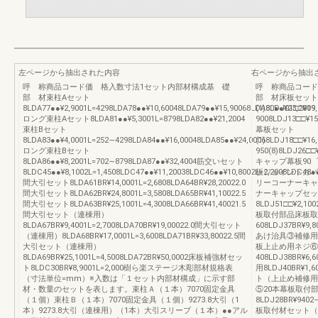
左ページから抽出された内容
右ページから抽出
呼 称商品コード価 格入数寸法1セット内部材構成基 礎
呼 称商品コー
部 材束柱Aセット
部 材床板セット
8LDA77●●¥2,9001L=4298LDA78●●¥10,60048LDA79●●¥15,90068LDA80●●¥23,2009
(1)8LDJ01□□¥19
ロング束柱Aセット8LDA81●●¥5,3001L=8798LDA82●●¥21,2004
9008LDJ13□□¥15
束柱Bセット
幕板セット
8LDA83●●¥4,0001L=252∼4298LDA84●●¥16,00048LDA85●●¥24,0006
(1)8LDJ18□□¥16,
ロング束柱Bセット
950(8)8LDJ26□□¥
8LDA86●●¥8,2001L=702∼8798LDA87●●¥32,4004筋交いセット
キャップ幕板90゜
8LDC45●●¥8,1002L=1,4508LDC47●●¥11,20038LDC46●●¥10,8002L=2,2008LDC48●●
板ジョイントカバー
間大引セット8LDA61BR¥14,0001L=2,6808LDA64BR¥28,20022.0
リーコーナーキャッ
間大引セット8LDA62BR¥24,8001L=3,5808LDA65BR¥41,10022.5
ナーキャップセット8
間大引セット8LDA63BR¥25,1001L=4,3008LDA66BR¥41,40021.5
8LDJ51□□¥2
間大引セット（連棟用）
板取付部品床板取
8LDA67BR¥9,4001L=2,7008LDA70BR¥19,00022.0間大引セット
608LDJ37BR
（連棟用）8LDA68BR¥17,0001L=3,6008LDA71BR¥33,80022.5間
あけ治具③補修用
大引セット（連棟用）
板上止め用ネジ⑥
8LDA69BR¥25,1001L=4,5008LDA72BR¥50,0002床板補強材セッ
408LDJ38BR¥6
ト8LDC30BR¥8,9001L=2,000樹ら楽ステージ木彫部材規格表
用8LDJ40BR¥
（寸法単位=mm）※入数は「１セット内部材構成」に示す部
ト（上止め補修用）8
材・数量のセットを表します。束柱Ａ（１本）7070固定金具
⑤20本幕板取付
（１個）束柱Ｂ（１本）7070固定金具（１個）9273.8大引（1
8LDJ28BR¥9402
本）9273.8大引（連棟用）（1本）大引スリーブ（１本）●●アル
板取付材セット（