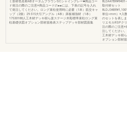
ミ形材色名称ABオータムブラウンSCシャイングレー■商品コー
8LDA47BR¥9401
ド発注の際のご注意※商品コードの●●には、下表の記号を入れ
取付材セット
て発注してください。ロング束柱使用時に必要（1本）筋交キャ
8LDJ34BR¥1,10
ップ（2個）29.515大引アングル（4本）床板補強材（1本）
単位=mm）※入
17530188人工木材デッキ樹ら楽ステージ木彫標準束柱ロング束
のセットを表しま
柱基礎伏図オプション部材規格表ステップデッキ部材図面集
リエモカRSPク
注の際のご注意※
注してください。46
工木材デッキ樹ら
オプション部材規