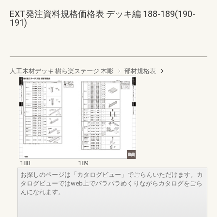
EXT発注資料規格価格表 デッキ編 188-189(190-
191)
人工木材デッキ 樹ら楽ステージ 木彫
部材規格表
188
189
お探しのページは「カタログビュー」でごらんいただけます。カ
タログビューではweb上でパラパラめくりながらカタログをごら
んになれます。