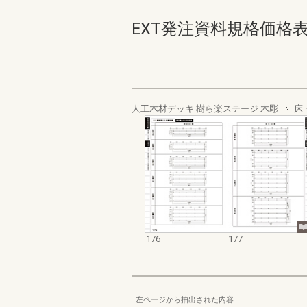
EXT発注資料規格価格表 デッ
人工木材デッキ 樹ら楽ステージ 木彫
床
176
177
左ページから抽出された内容