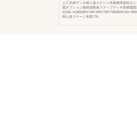
人工木材デッキ樹ら楽ステージ木彫標準束柱ロン
図オプション部材規格表ステップデッキ部材図面
6326L=62802001140134017001700200916D=900
樹ら楽ステージ木彫176