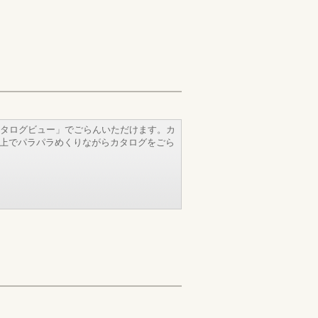
タログビュー」でごらんいただけます。カ
b上でパラパラめくりながらカタログをごら