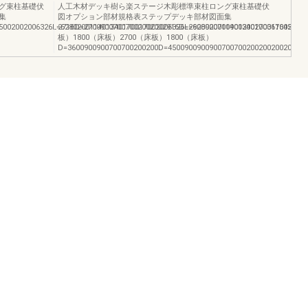
グ束柱基礎伏
人工木材デッキ樹ら楽ステージ木彫標準束柱ロング束柱基礎伏
集
図オプション部材規格表ステップデッキ部材図面集
5002002006326L=628020011401340170017002006326L=628020011401340170017002006
2716D=27009007007002002002916D=290090070090020020036164516
板）1800（床板）2700（床板）1800（床板）
D=3600900900700700200200D=4500900900900700700200200200200114