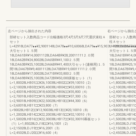
左ページから抽出された内容
右ページから抽出
部材セット入数商品コード出幅価格3尺4尺5尺6尺7尺選択束柱Ａ
部材セット入数商品
セット
柱Ａセット
L=42918LDA77●●¥2,9001148LDA78●●¥10,60068LDA79●●¥15,90011198LDA80●●¥2
L=42918LDA77●●
大引セット１.５間
大引セット１.５
18LDA61BR¥14,00011128LDA64BR¥28,20011111２.０間
18LDA61BR¥14,
18LDA62BR¥24,80028LDA65BR¥41,100２.５間
18LDA62BR¥24,
18LDA63BR¥25,10028LDA66BR¥41,400大引セット(連棟用)１.５
18LDA63BR¥25
間18LDA67BR¥9,40011128LDA70BR¥19,00011111２.０間
間18LDA67BR¥9,
18LDA68BR¥17,00028LDA71BR¥33,800２.５間
18LDA68BR¥17,
18LDA69BR¥25,10028LDA72BR¥50,000床板セット（1）
18LDA69BR¥25
L=1,80028LHB01□□¥26,10038LHB02□□¥39,10010（2）
L=1,80028LHB01
L=2,10028LHB03□□¥35,40038LHB04□□¥53,00010（3）
L=2,10028LHB03
L=2,40018LHB05□□¥18,60028LHB06□□¥35,800（4）
L=2,40018LHB05
L=2,70018LHB07□□¥19,30028LHB08□□¥37,300（5）
L=2,70018LHB07
L=2,90018LHB09□□¥22,50028LHB10□□¥44,300（6）
L=2,90018LHB09
L=3,60018LHB11□□¥23,800（7）
L=3,60018LHB11
L=90028LHB12□□¥13,90038LHB13□□¥20,10010（8）
L=90028LHB12□
L=1,20028LHB14□□¥22,20038LHB15□□¥32,10010（9）
L=1,20028LHB14
L=1,50028LHB16□□¥22,30038LHB17□□¥32,30010幕板セット
L=1,50028LHB1
（1）L=1,85028LDJ18□□¥16,1001（2）
L=1,85028LDJ1
L=2,15028LDJ19□□¥16,2001（3）
L=2,15028LDJ1
L=2,45028LDJ20□□¥16,600（4）
L=2,45028LDJ2