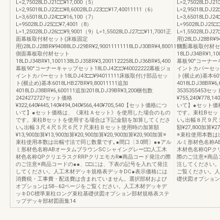
L=2,75028LDJ21□□¥17,000（5）
L=2,75028LDJ21
L=2,95018LDJ22□□¥8,60028LDJ23□□¥17,40011111（6）
L=2,95018LDJ22
L=3,65018LDJ24□□¥16,100（7）
L=3,65018LDJ2
L=95028LDJ25□□¥7,4001（8）
L=95028LDJ25□
L=1,25028LDJ26□□¥9,9001（9）L=1,55028LDJ27□□¥11,7001正
L=1,55028LD
面幕板取付材セット(床板固定
用)28LDJ28BR¥94
用)28LDJ28BR¥94088LDJ29BR¥2,90011111118LDJ30BR¥4,80011111
側面幕板取付材セ
側面幕板取付材セット
18LDJ34BR¥1,10
18LDJ34BR¥1,1001138LDJ35BR¥3,2001122258LDJ36BR¥5,400
幕板90°コーナーキ
幕板90°コーナーキャップセット18LDJ42□□¥40022222幕板ジョ
イントカバーセット1
イントカバーセット18LDJ43□□¥94011111床板取付け部品セッ
ト(横止め)基本6018
ト(横止め)基本6018LHB27BR¥9,80011111追加
4018LDJ38BR¥6
4018LDJ38BR¥6,600111追加2018LDJ39BR¥3,200梱包数
3535355453セ
2424272727セット価格
¥755,240¥778,
¥322,640¥445,140¥494,040¥566,440¥705,540【セット価格につ
いて】●セット価
いて】●セット価格は、《束柱Ａセット》を使用した場合のもの
です。束柱Bセッ
です。束柱Bセットを使用する場合は下記金額を加算してくださ
い｡出幅８尺９尺
い｡出幅３尺４尺５尺６尺７尺束柱Ｂセット使用時の加算額
額¥27,800加算¥27
¥13,900加算¥13,900加算¥20,900加算¥20,900加算¥20,900加算※
※束柱使用本数は
束柱使用本数は出幅寸法で同じ数量です｡●間口〔3.0間〕●●アル
ルミ形材色名称A
ミ形材色名称ABオータムブラウンSCシャイングレー□□人工木
木材色名称QPク
材色名称QPクリエラスクRRPクリエモカR■商品コード発注の際
際のご注意※商品
のご注意※商品コードの●●、□□には、下表の記号を入れて発注
注してください。
してください。人工木材デッキ規格表デッキDC●表示価格には
ご覧ください。人
消費税・工事費・配送費は含まれていません。選択部材および
礎伏図オプション
オプションは58∼62ページをご覧ください。人工木材デッキデ
ッキDC標準束柱ロング束柱基礎伏図オプション部材規格表ステ
ップデッキ部材図面集14