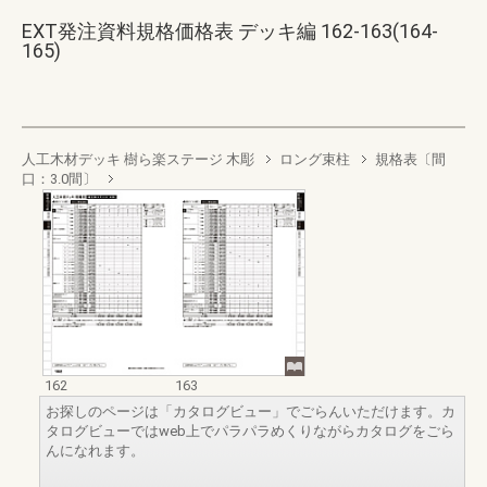
EXT発注資料規格価格表 デッキ編 162-163(164-
165)
人工木材デッキ 樹ら楽ステージ 木彫
ロング束柱
規格表〔間
口：3.0間〕
162
163
お探しのページは「カタログビュー」でごらんいただけます。カ
タログビューではweb上でパラパラめくりながらカタログをごら
んになれます。