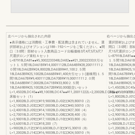
左ページから抽出された内容
右ページから抽出
●表示価格には消費税・工事費・配送費は含まれていません。選
選択部材およびオ
択部材およびオプションは188∼192ページをご覧ください。●間
間口〔3.0間〕部
口〔3.0間〕部材セット入数商品コード出幅価格3尺4尺5尺6尺7
尺15尺選択ロン
尺選択ロング束柱Ａセット
L=87918LDA81●
L=87918LDA81●●¥5,3002233348LDA82●●¥21,20022333大引セ
１.５間18LDA61BR
ット１.５間18LDA61BR¥14,00011128LDA64BR¥28,20011111２.
18LDA62BR¥24,
０間18LDA62BR¥24,80028LDA65BR¥41,100２.５間
18LDA63BR¥25
18LDA63BR¥25,10028LDA66BR¥41,400大引セット(連棟用)１.５
間18LDA67BR¥9,
間18LDA67BR¥9,40011128LDA70BR¥19,00011111２.０間
18LDA68BR¥17,
18LDA68BR¥17,00028LDA71BR¥33,800２.５間
18LDA69BR¥25
18LDA69BR¥25,10028LDA72BR¥50,000筋交いセット
L=1,45028LDC45
L=1,45028LDC45●●¥8,10038LDC47●●¥11,20011222L=2,20028LDC46●●¥10,80038L
床板セット（1）
床板セット（1）
L=1,80028LDJ01
L=1,80028LDJ01□□¥19,90038LDJ02□□¥29,80010（2）
L=2,10028LDJ03
L=2,10028LDJ03□□¥27,00038LDJ04□□¥40,50010（3）
L=2,40018LDJ05
L=2,40018LDJ05□□¥14,10028LDJ06□□¥27,300（4）
L=2,70018LDJ07
L=2,70018LDJ07□□¥14,70028LDJ08□□¥28,400（5）
L=2,90018LDJ09
L=2,90018LDJ09□□¥17,10028LDJ10□□¥33,800（6）
L=3,60018LDJ11
L=3,60018LDJ11□□¥18,200（7）
L=90028LDJ12□
L=90028LDJ12□□¥10,60038LDJ13□□¥15,30010（8）
L=1,20028LDJ14
L=1,20028LDJ14□□¥16,90038LDJ15□□¥24,50010（9）
L=1,50028LDJ1