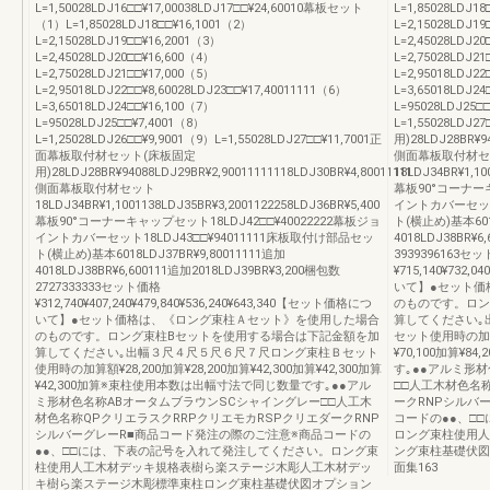
L=1,50028LDJ16□□¥17,00038LDJ17□□¥24,60010幕板セット
L=1,85028LDJ1
（1）L=1,85028LDJ18□□¥16,1001（2）
L=2,15028LDJ1
L=2,15028LDJ19□□¥16,2001（3）
L=2,45028LDJ2
L=2,45028LDJ20□□¥16,600（4）
L=2,75028LDJ21
L=2,75028LDJ21□□¥17,000（5）
L=2,95018LDJ22
L=2,95018LDJ22□□¥8,60028LDJ23□□¥17,40011111（6）
L=3,65018LDJ2
L=3,65018LDJ24□□¥16,100（7）
L=95028LDJ25□
L=95028LDJ25□□¥7,4001（8）
L=1,55028LD
L=1,25028LDJ26□□¥9,9001（9）L=1,55028LDJ27□□¥11,7001正
用)28LDJ28BR¥94
面幕板取付材セット(床板固定
側面幕板取付材セ
用)28LDJ28BR¥94088LDJ29BR¥2,90011111118LDJ30BR¥4,80011111
18LDJ34BR¥1,10
側面幕板取付材セット
幕板90°コーナーキ
18LDJ34BR¥1,1001138LDJ35BR¥3,2001122258LDJ36BR¥5,400
イントカバーセット1
幕板90°コーナーキャップセット18LDJ42□□¥40022222幕板ジョ
ト(横止め)基本6018
イントカバーセット18LDJ43□□¥94011111床板取付け部品セッ
4018LDJ38BR¥6
ト(横止め)基本6018LDJ37BR¥9,80011111追加
3939396163セ
4018LDJ38BR¥6,600111追加2018LDJ39BR¥3,200梱包数
¥715,140¥732,
2727333333セット価格
いて】●セット価
¥312,740¥407,240¥479,840¥536,240¥643,340【セット価格につ
のものです。ロン
いて】●セット価格は、《ロング束柱Ａセット》を使用した場合
算してください｡
のものです。ロング束柱Bセットを使用する場合は下記金額を加
セット使用時の加算額¥
算してください｡出幅３尺４尺５尺６尺７尺ロング束柱Ｂセット
¥70,100加算¥
使用時の加算額¥28,200加算¥28,200加算¥42,300加算¥42,300加算
す｡●●アルミ形
¥42,300加算※束柱使用本数は出幅寸法で同じ数量です｡●●アル
□□人工木材色名
ミ形材色名称ABオータムブラウンSCシャイングレー□□人工木
ークRNPシルバ
材色名称QPクリエラスクRRPクリエモカRSPクリエダークRNP
コードの●●、□
シルバーグレーR■商品コード発注の際のご注意※商品コードの
ロング束柱使用人
●●、□□には、下表の記号を入れて発注してください。ロング束
ング束柱基礎伏図
柱使用人工木材デッキ規格表樹ら楽ステージ木彫人工木材デッ
面集163
キ樹ら楽ステージ木彫標準束柱ロング束柱基礎伏図オプション