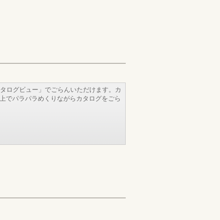
タログビュー」でごらんいただけます。カ
b上でパラパラめくりながらカタログをごら