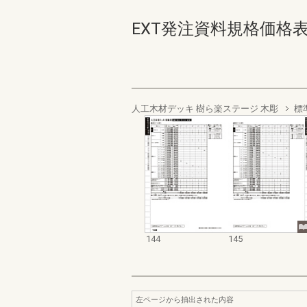
EXT発注資料規格価格表 デッ
人工木材デッキ 樹ら楽ステージ 木彫
標
144
145
左ページから抽出された内容