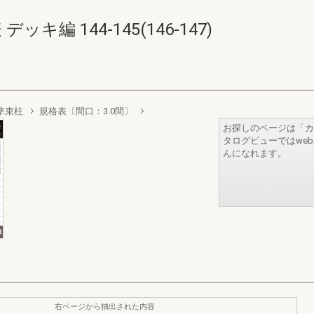
キ編 144-145(146-147)
準束柱
規格表〔間口：3.0間〕
お探しのページは「カ
タログビューではwe
んになれます。
右ページから抽出された内容