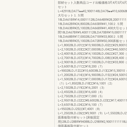
部材セット入数商品コード出幅価格3尺4尺5尺6
セット
L=42918LDA77●●¥2,9001148LDA78●●¥10,60068
大引セット１.５間
18LDA61BR¥14,00011128LDA64BR¥28,200111
18LDA62BR¥24,80028LDA65BR¥41,100２.５間
18LDA63BR¥25,10028LDA66BR¥41,400大引
間18LDA67BR¥9,40011128LDA70BR¥19,00011
18LDA68BR¥17,00028LDA71BR¥33,800２.５間
18LDA69BR¥25,10028LDA72BR¥50,000床板セ
L=1,80028LDJ01□□¥19,90038LDJ02□□¥29,800
L=2,10028LDJ03□□¥27,00038LDJ04□□¥40,500
L=2,40018LDJ05□□¥14,10028LDJ06□□¥27,300
L=2,70018LDJ07□□¥14,70028LDJ08□□¥28,400
L=2,90018LDJ09□□¥17,10028LDJ10□□¥33,800
L=3,60018LDJ11□□¥18,200（7）
L=90028LDJ12□□¥10,60038LDJ13□□¥15,3001
L=1,20028LDJ14□□¥16,90038LDJ15□□¥24,500
L=1,50028LDJ16□□¥17,00038LDJ17□□¥24,6
（1）L=1,85028LDJ18□□¥16,1001（2）
L=2,15028LDJ19□□¥16,2001（3）
L=2,45028LDJ20□□¥16,600（4）
L=2,75028LDJ21□□¥17,000（5）
L=2,95018LDJ22□□¥8,60028LDJ23□□¥17,4001
L=3,65018LDJ24□□¥16,100（7）
L=95028LDJ25□□¥7,4001（8）
L=1,25028LDJ26□□¥9,9001（9）L=1,55028LDJ2
面幕板取付材セット(床板固定
用)28LDJ28BR¥94088LDJ29BR¥2,90011111118L
側面幕板取付材セット