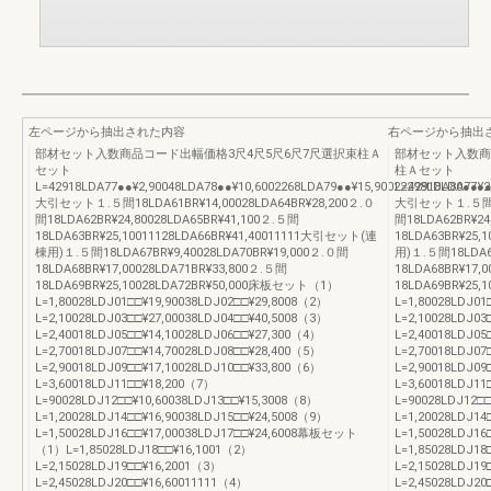
左ページから抽出された内容
右ページから抽出
部材セット入数商品コード出幅価格3尺4尺5尺6尺7尺選択束柱Ａ
部材セット入数商品
セット
柱Ａセット
L=42918LDA77●●¥2,90048LDA78●●¥10,6002268LDA79●●¥15,90022298LDA80●●¥2
L=42918LDA77●●
大引セット１.５間18LDA61BR¥14,00028LDA64BR¥28,200２.０
大引セット１.５間18L
間18LDA62BR¥24,80028LDA65BR¥41,100２.５間
間18LDA62BR¥24
18LDA63BR¥25,10011128LDA66BR¥41,40011111大引セット(連
18LDA63BR¥25,
棟用)１.５間18LDA67BR¥9,40028LDA70BR¥19,000２.０間
用)１.５間18LDA67
18LDA68BR¥17,00028LDA71BR¥33,800２.５間
18LDA68BR¥17,
18LDA69BR¥25,10028LDA72BR¥50,000床板セット（1）
18LDA69BR¥25
L=1,80028LDJ01□□¥19,90038LDJ02□□¥29,8008（2）
L=1,80028LDJ01
L=2,10028LDJ03□□¥27,00038LDJ04□□¥40,5008（3）
L=2,10028LDJ03
L=2,40018LDJ05□□¥14,10028LDJ06□□¥27,300（4）
L=2,40018LDJ05
L=2,70018LDJ07□□¥14,70028LDJ08□□¥28,400（5）
L=2,70018LDJ07
L=2,90018LDJ09□□¥17,10028LDJ10□□¥33,800（6）
L=2,90018LDJ09
L=3,60018LDJ11□□¥18,200（7）
L=3,60018LDJ11
L=90028LDJ12□□¥10,60038LDJ13□□¥15,3008（8）
L=90028LDJ12□
L=1,20028LDJ14□□¥16,90038LDJ15□□¥24,5008（9）
L=1,20028LDJ14
L=1,50028LDJ16□□¥17,00038LDJ17□□¥24,6008幕板セット
L=1,50028LDJ1
（1）L=1,85028LDJ18□□¥16,1001（2）
L=1,85028LDJ1
L=2,15028LDJ19□□¥16,2001（3）
L=2,15028LDJ1
L=2,45028LDJ20□□¥16,60011111（4）
L=2,45028LDJ20