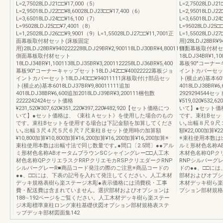
L=2,75028LDJ21□□¥17,000（5）
L=2,75028LDJ21
L=2,95018LDJ22□□¥8,60028LDJ23□□¥17,400（6）
L=2,95018LDJ22
L=3,65018LDJ24□□¥16,100（7）
L=3,65018LDJ2
L=95028LDJ25□□¥7,4001（8）
L=95028LDJ25□
L=1,25028LDJ26□□¥9,9001（9）L=1,55028LDJ27□□¥11,7001正
L=1,55028LD
面幕板取付材セット(床板固定
用)28LDJ28BR¥94
用)28LDJ28BR¥9402222288LDJ29BR¥2,900118LDJ30BR¥4,80011111
側面幕板取付材セ
側面幕板取付材セット
18LDJ34BR¥1,10
18LDJ34BR¥1,1001138LDJ35BR¥3,2001122258LDJ36BR¥5,400
幕板90°コーナーキ
幕板90°コーナーキャップセット18LDJ42□□¥40022222幕板ジョ
イントカバーセット1
イントカバーセット18LDJ43□□¥94011111床板取付け部品セッ
ト(横止め)基本6018
ト(横止め)基本6018LDJ37BR¥9,80011111追加
4018LDJ38BR¥6
4018LDJ38BR¥6,600追加2018LDJ39BR¥3,200111梱包数
2929294544セ
2222242424セット価格
¥519,020¥532,
¥231,520¥307,620¥351,220¥397,220¥482,920【セット価格につ
いて】●セット価
いて】●セット価格は、《束柱Ａセット》を使用した場合のもの
です。束柱Bセッ
です。束柱Bセットを使用する場合は下記金額を加算してくださ
い｡出幅８尺９尺
い｡出幅３尺４尺５尺６尺７尺束柱Ｂセット使用時の加算額
額¥22,000加算¥22
¥10,800加算¥10,800加算¥16,200加算¥16,200加算¥16,200加算※
※束柱使用本数は
束柱使用本数は出幅寸法で同じ数量です｡●間口〔2.5間〕●●アル
ルミ形材色名称A
ミ形材色名称ABオータムブラウンSCシャイングレー□□人工木
木材色名称QPク
材色名称QPクリエラスクRRPクリエモカRSPクリエダークRNP
RNPシルバーグ
シルバーグレーR■商品コード発注の際のご注意※商品コードの
ドの●●、□□に
●●、□□には、下表の記号を入れて発注してください。人工木材
部材およびオプシ
デッキ規格表樹ら楽ステージ木彫●表示価格には消費税・工事
木材デッキ樹ら楽
費・配送費は含まれていません。選択部材およびオプションは
プション部材規格
188∼192ページをご覧ください。人工木材デッキ樹ら楽ステー
ジ木彫標準束柱ロング束柱基礎伏図オプション部材規格表ステ
ップデッキ部材図面集142