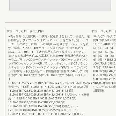
左ページから抽出された内容
右ページから抽出
●表示価格には消費税・工事費・配送費は含まれていません。選
5尺6尺7尺8尺9尺2.
択部材およびオプションは110∼115ページをご覧ください。コ
間3.0間1.5間2.0間
ーナー部の納まりに施工上のお願いがあります。77ページを必
11113123131122
ずご確認ください。■商品コード発注の際のご注意※商品コード
51（49）41（39
の●●、□□、■■には、下表の記号を入れて発注してください。
53（51）52（50
●●アルミ形材色名称□□人工木材色名称■■付帯部材色名称ABオ
61（59）55（53
ータムブラウンQDダークステインウッドQDダークステインウ
61（59）¥681,800¥
ッドSCシャイングレーQBブラウンステインウッドQBブラウン
尺6尺7尺8尺9尺2.5
ステインウッドQNグレーステインウッドQNグレーステインウ
3.0間1.5間2.0間2
ッド部材セット入数商品コード出幅/間口価格３尺4尺5尺1.5間
¥98,800加算¥82,
2.0間2.5間3.0間1.5間2.0間2.5間3.0間1.5間2.0間選択束柱Ａセッ
¥87,600加算¥92,
ト
¥98,800加算¥102
L=42918LDA77●●¥2,90012348LDA78●●¥10,6001211268LDA79●●¥15,900198LDA80
¥102,400加算
大引セット1.5間18LDA61BR¥14,000128LDA64BR¥28,2002.0間
柱ロング束柱基礎
18LDA62BR¥24,80028LDA65BR¥41,100111112.5間
材図面集
18LDA63BR¥25,10028LDA66BR¥41,40011111大引セット（連棟
用）1.5間18LDA67BR¥9,40028LDA70BR¥19,0002.0間
18LDA68BR¥17,00028LDA71BR¥33,8002.5間
18LDA69BR¥25,10028LDA72BR¥50,000補助根太セット
L=2,00018LDC34BR¥8,9002222222222床板セット（1）
L=90028LHA01□□¥11,6001111111138LHA02□□¥16,800（2）