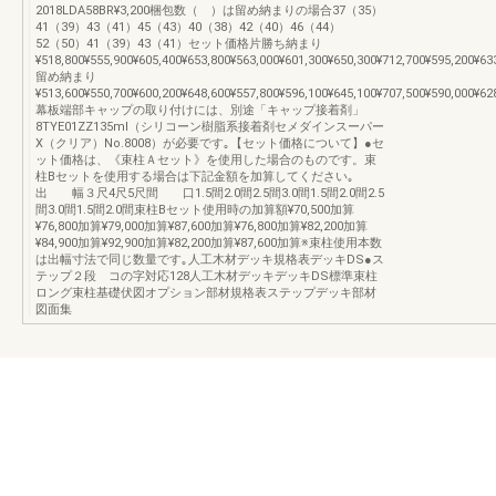
2018LDA58BR¥3,200梱包数（ ）は留め納まりの場合37（35）
41（39）43（41）45（43）40（38）42（40）46（44）
52（50）41（39）43（41）セット価格片勝ち納まり
¥518,800¥555,900¥605,400¥653,800¥563,000¥601,300¥650,300¥712,700¥595,200¥63
留め納まり
¥513,600¥550,700¥600,200¥648,600¥557,800¥596,100¥645,100¥707,500¥590,000¥62
幕板端部キャップの取り付けには、別途「キャップ接着剤」
8TYE01ZZ135ml（シリコーン樹脂系接着剤セメダインスーパー
X（クリア）No.8008）が必要です｡【セット価格について】●セ
ット価格は、《束柱Ａセット》を使用した場合のものです。束
柱Bセットを使用する場合は下記金額を加算してください｡
出 幅３尺4尺5尺間 口1.5間2.0間2.5間3.0間1.5間2.0間2.5
間3.0間1.5間2.0間束柱Bセット使用時の加算額¥70,500加算
¥76,800加算¥79,000加算¥87,600加算¥76,800加算¥82,200加算
¥84,900加算¥92,900加算¥82,200加算¥87,600加算※束柱使用本数
は出幅寸法で同じ数量です｡人工木材デッキ規格表デッキDS●ス
テップ２段 コの字対応128人工木材デッキデッキDS標準束柱
ロング束柱基礎伏図オプション部材規格表ステップデッキ部材
図面集