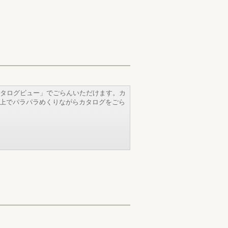
タログビュー」でごらんいただけます。カ
b上でパラパラめくりながらカタログをごら