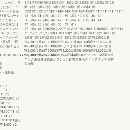
ていません。選
5尺6尺7尺8尺9尺2.5間3.0間1.5間2.0間2.5間3.0間1.5間2.0間2.5
覧ください。コ
間3.0間1.5間2.0間2.5間3.0間1.5間2.0間2.5間3.0間
77ページを必
332113131212112121114544454455445544551111111111111111111111
意※商品コード
42（40）31（29）36（34）39（37）42（40）36（34）
してください。
36（34）42（40）44（42）38（36）40（38）43（41）
材色名称ABオ
47（45）38（36）40（38）43（41）
クステインウ
47（45）¥513,500¥567,200¥420,200¥473,200¥515,400¥569,100¥434,000¥51
ドQBブラウン
尺6尺7尺8尺9尺2.5間3.0間1.5間2.0間2.5間3.0間1.5間2.0間2.5間
ーステインウ
3.0間1.5間2.0間2.5間3.0間1.5間2.0間2.5間3.0間¥62,000加算
尺5尺1.5間
¥67,300加算¥51,200加算¥56,600加算¥62,000加算¥67,300加算
.0間選択束柱Ａセッ
¥53,400加算¥59,300加算¥65,100加算¥70,500加算¥56,600加算
¥62,000加算¥67,300加算¥73,200加算¥56,600加算¥62,000加算
112168LDA79●●¥15,9001198LDA80●●¥23,2003444344544
¥67,300加算¥73,200加算127人工木材デッキデッキDS標準束柱
ロング束柱基礎伏図オプション部材規格表ステップデッキ部材
間
図面集
間
引セット（連棟用）
太セット
ット（1）
,800（2）
4□□¥27,000（3）
,100（4）
□□¥32,900（5）
¥44,600111（6）
001121（7）
1133113311選択
11,600（2）