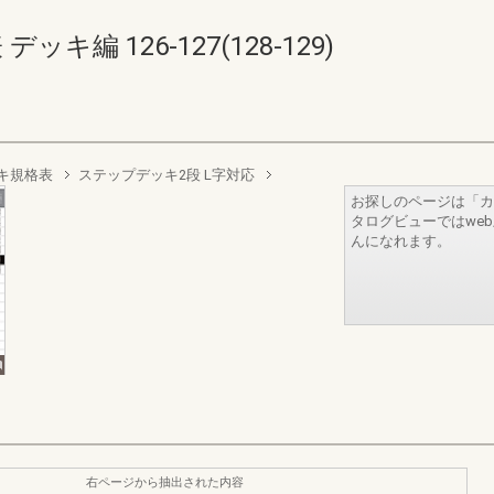
キ編 126-127(128-129)
キ規格表
ステップデッキ2段 L字対応
お探しのページは「カ
タログビューではwe
んになれます。
右ページから抽出された内容