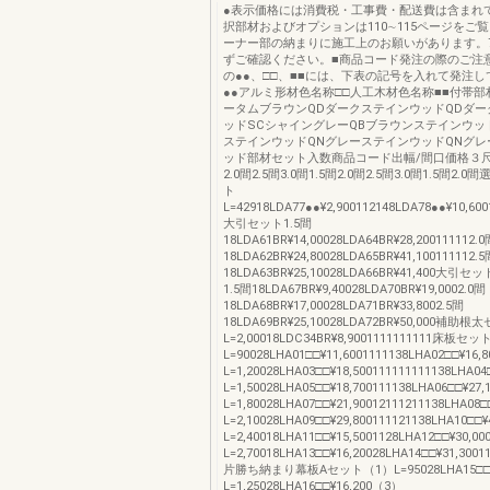
●表示価格には消費税・工事費・配送費は含まれ
択部材およびオプションは110∼115ページをご
ーナー部の納まりに施工上のお願いがあります。
ずご確認ください。■商品コード発注の際のご注
の●●、□□、■■には、下表の記号を入れて発注
●●アルミ形材色名称□□人工木材色名称■■付帯部
ータムブラウンQDダークステインウッドQDダー
ッドSCシャイングレーQBブラウンステインウッ
ステインウッドQNグレーステインウッドQNグレ
ッド部材セット入数商品コード出幅/間口価格３尺4
2.0間2.5間3.0間1.5間2.0間2.5間3.0間1.5間2
ト
L=42918LDA77●●¥2,900112148LDA78●●¥10,600
大引セット1.5間
18LDA61BR¥14,00028LDA64BR¥28,200111112.0
18LDA62BR¥24,80028LDA65BR¥41,100111112.5
18LDA63BR¥25,10028LDA66BR¥41,400大
1.5間18LDA67BR¥9,40028LDA70BR¥19,0002.0間
18LDA68BR¥17,00028LDA71BR¥33,8002.5間
18LDA69BR¥25,10028LDA72BR¥50,000補助根
L=2,00018LDC34BR¥8,9001111111111床板セ
L=90028LHA01□□¥11,6001111138LHA02□□¥16
L=1,20028LHA03□□¥18,500111111111138LHA0
L=1,50028LHA05□□¥18,700111138LHA06□□¥27
L=1,80028LHA07□□¥21,90012111211138LHA08
L=2,10028LHA09□□¥29,800111121138LHA10□□
L=2,40018LHA11□□¥15,5001128LHA12□□¥30,0
L=2,70018LHA13□□¥16,20028LHA14□□¥31,300
片勝ち納まり幕板Aセット（1）L=95028LHA15□□¥
L=1,25028LHA16□□¥16,200（3）