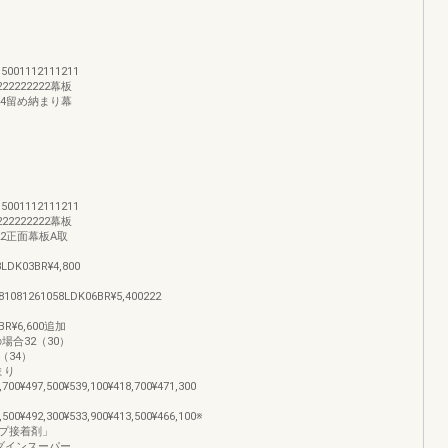
,5001112111211
22222222幕板
4444留め納まり幕
,5001112111211
22222222幕板
222正面幕板A取
8LDK03BR¥4,800
81081261058LDK06BR¥5,400222
7BR¥6,600追加
の場合32（30）
6（34）
まり
,700¥497,500¥539,100¥418,700¥471,300
,500¥492,300¥533,900¥413,500¥466,100※
プ接着剤」
メダインスーパー