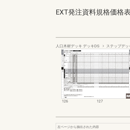
EXT発注資料規格価格表 デッ
人口木材デッキ デッキDS
ステップデッ
126
127
左ページから抽出された内容