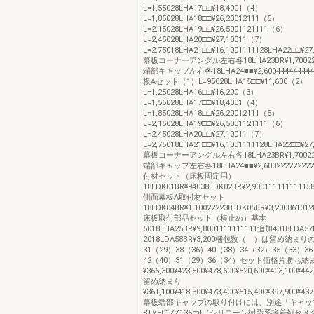
L=1,55028LHA17□□¥18,4001（4）
L=1,85028LHA18□□¥26,20012111（5）
L=2,15028LHA19□□¥26,5001121111（6）
L=2,45028LHA20□□¥27,10011（7）
L=2,75018LHA21□□¥16,1001111128LHA22□□¥27
幕板コーナーアングル左右各18LHA23BR¥1,70022
端部キャップ左右各18LHA24■■¥2,600444444
板Aセット（1）L=95028LHA15□□¥11,600（2）
L=1,25028LHA16□□¥16,200（3）
L=1,55028LHA17□□¥18,4001（4）
L=1,85028LHA18□□¥26,20012111（5）
L=2,15028LHA19□□¥26,5001121111（6）
L=2,45028LHA20□□¥27,10011（7）
L=2,75018LHA21□□¥16,1001111128LHA22□□¥27
幕板コーナーアングル左右各18LHA23BR¥1,70022
端部キャップ左右各18LHA24■■¥2,6002222222
付材セット（床板固定用）
18LDK01BR¥94038LDK02BR¥2,90011111111115
側面幕板A取付材セット
18LDK04BR¥1,100222238LDK05BR¥3,200861012
床板取付部品セット（横止め）基本
6018LHA25BR¥9,8001111111111追加4018LDA5
2018LDA58BR¥3,200梱包数（ ）は留め納まり
31（29）38（36）40（38）34（32）35（33）3
42（40）31（29）36（34）セット価格片勝ち納
¥366,300¥423,500¥478,600¥520,600¥403,100¥442
留め納まり
¥361,100¥418,300¥473,400¥515,400¥397,900¥437
幕板端部キャップの取り付けには、別途「キャッ
8TYE01ZZ135ml（シリコーン樹脂系接着剤セ