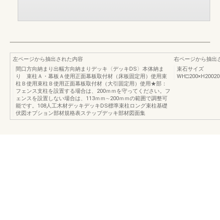
左ページから抽出された内容
右ページから抽出
間口方向納まり出幅方向納まりデッキ〈デッキDS〉本体納ま
束石サイズ
り 束柱Ａ・幕板Ａ使用正面幕板取付材（床板固定用）使用束
WH□200×H200200
柱Ｂ使用束柱Ｂ使用正面幕板取付材（大引固定用）使用★部：
フェンス支柱を設置する場合は、200ｍｍを守ってください。フ
ェンスを設置しない場合は、113ｍｍ∼200ｍｍの範囲で調整可
能です。108人工木材デッキデッキDS標準束柱ロング束柱基礎
伏図オプション部材規格表ステップデッキ部材図面集