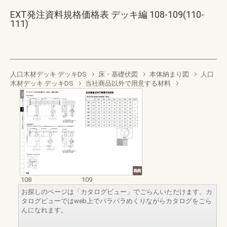
EXT発注資料規格価格表 デッキ編 108-109(110-
111)
人口木材デッキ デッキDS
床・基礎伏図
本体納まり図
人口
木材デッキ デッキDS
当社商品以外で用意する材料
108
109
お探しのページは「カタログビュー」でごらんいただけます。カ
タログビューではweb上でパラパラめくりながらカタログをごら
んになれます。