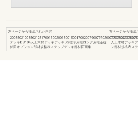
左ページから抽出された内容
右ページから抽出
200850210085021281700130020013001500170020079007970200797020020020070
70027002002009
デッキDS104人工木材デッキデッキDS標準束柱ロング束柱基礎
人工木材デッキデ
伏図オプション部材規格表ステップデッキ部材図面集
ン部材規格表ステ