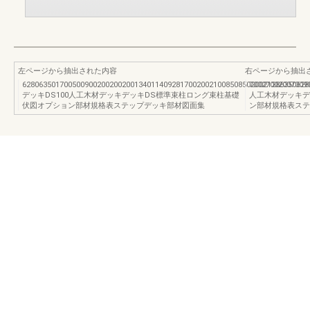
左ページから抽出された内容
右ページから抽出
628063501700500900200200200134011409281700200210085085020021286350628
70027002007009
デッキDS100人工木材デッキデッキDS標準束柱ロング束柱基礎
人工木材デッキデ
伏図オプション部材規格表ステップデッキ部材図面集
ン部材規格表ステ