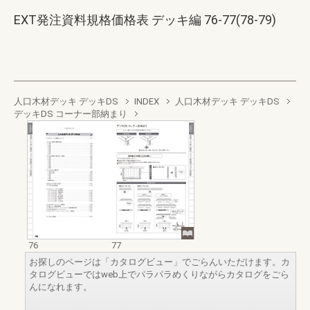
EXT発注資料規格価格表 デッキ編 76-77(78-79)
人口木材デッキ デッキDS
INDEX
人口木材デッキ デッキDS
デッキDS コーナー部納まり
76
77
お探しのページは「カタログビュー」でごらんいただけます。カ
タログビューではweb上でパラパラめくりながらカタログをごら
んになれます。