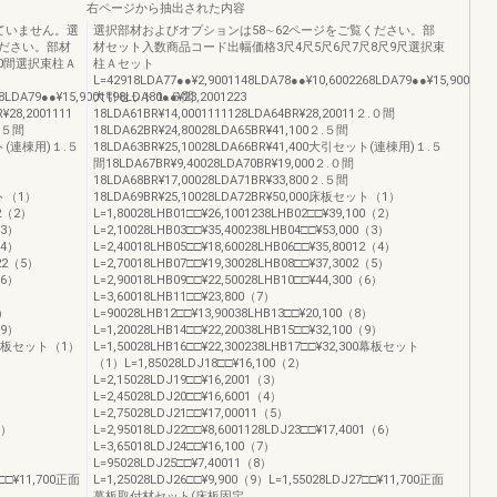
右ページから抽出された内容
ていません。選
選択部材およびオプションは58∼62ページをご覧ください。部
ください。部材
材セット入数商品コード出幅価格3尺4尺5尺6尺7尺8尺9尺選択束
.0間選択束柱Ａ
柱Ａセット
L=42918LDA77●●¥2,9001148LDA78●●¥10,6002268LDA79●●¥15,9002221
8LDA79●●¥15,9001198LDA80●●¥23,2001223
大引セット１.５間
28,2001111
18LDA61BR¥14,0001111128LDA64BR¥28,20011２.０間
２.５間
18LDA62BR¥24,80028LDA65BR¥41,100２.５間
セット(連棟用)１.５
18LDA63BR¥25,10028LDA66BR¥41,400大引セット(連棟用)１.５
間18LDA67BR¥9,40028LDA70BR¥19,000２.０間
18LDA68BR¥17,00028LDA71BR¥33,800２.５間
ット（1）
18LDA69BR¥25,10028LDA72BR¥50,000床板セット（1）
02（2）
L=1,80028LHB01□□¥26,1001238LHB02□□¥39,100（2）
（3）
L=2,10028LHB03□□¥35,400238LHB04□□¥53,000（3）
（4）
L=2,40018LHB05□□¥18,60028LHB06□□¥35,80012（4）
222（5）
L=2,70018LHB07□□¥19,30028LHB08□□¥37,3002（5）
（6）
L=2,90018LHB09□□¥22,50028LHB10□□¥44,300（6）
L=3,60018LHB11□□¥23,800（7）
8）
L=90028LHB12□□¥13,90038LHB13□□¥20,100（8）
（9）
L=1,20028LHB14□□¥22,20038LHB15□□¥32,100（9）
300幕板セット（1）
L=1,50028LHB16□□¥22,300238LHB17□□¥32,300幕板セット
（1）L=1,85028LDJ18□□¥16,100（2）
L=2,15028LDJ19□□¥16,2001（3）
L=2,45028LDJ20□□¥16,6001（4）
L=2,75028LDJ21□□¥17,00011（5）
6）
L=2,95018LDJ22□□¥8,6001128LDJ23□□¥17,4001（6）
L=3,65018LDJ24□□¥16,100（7）
L=95028LDJ25□□¥7,40011（8）
7□□¥11,700正面
L=1,25028LDJ26□□¥9,900（9）L=1,55028LDJ27□□¥11,700正面
幕板取付材セット(床板固定