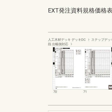
EXT発注資料規格価格表 デッ
人工木材デッキ デッキDC
ステップデッ
段 出幅側対応
70
71