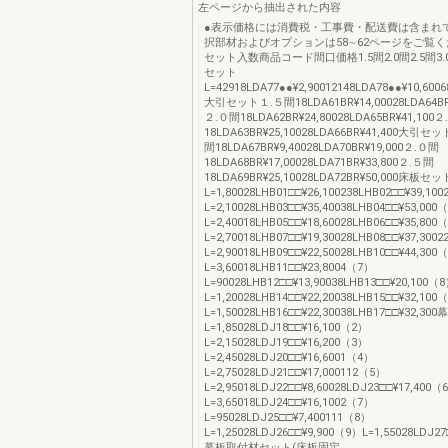
左ページから抽出された内容
●表示価格には消費税・工事費・配送費は含まれ
択部材およびオプションは58∼62ページをご覧
セット入数商品コード間口価格1.5間2.0間2.5間3
セット
L=42918LDA77●●¥2,90012148LDA78●●¥10,6006
大引セット１.５間18LDA61BR¥14,00028LDA64BR¥
２.０間18LDA62BR¥24,80028LDA65BR¥41,100
18LDA63BR¥25,10028LDA66BR¥41,400大引
間18LDA67BR¥9,40028LDA70BR¥19,000２.０間
18LDA68BR¥17,00028LDA71BR¥33,800２.５間
18LDA69BR¥25,10028LDA72BR¥50,000床板セ
L=1,80028LHB01□□¥26,100238LHB02□□¥39,10
L=2,10028LHB03□□¥35,40038LHB04□□¥53,000
L=2,40018LHB05□□¥18,60028LHB06□□¥35,800
L=2,70018LHB07□□¥19,30028LHB08□□¥37,300
L=2,90018LHB09□□¥22,50028LHB10□□¥44,300
L=3,60018LHB11□□¥23,8004（7）
L=90028LHB12□□¥13,90038LHB13□□¥20,100（
L=1,20028LHB14□□¥22,20038LHB15□□¥32,100
L=1,50028LHB16□□¥22,30038LHB17□□¥32,
L=1,85028LDJ18□□¥16,100（2）
L=2,15028LDJ19□□¥16,200（3）
L=2,45028LDJ20□□¥16,6001（4）
L=2,75028LDJ21□□¥17,000112（5）
L=2,95018LDJ22□□¥8,60028LDJ23□□¥17,400（
L=3,65018LDJ24□□¥16,1002（7）
L=95028LDJ25□□¥7,400111（8）
L=1,25028LDJ26□□¥9,900（9）L=1,55028LDJ2
幕板取付材セット(床板固定