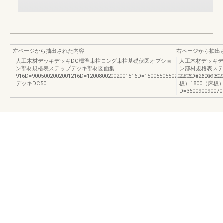
左ページから抽出された内容
右ページから抽出
人工木材デッキデッキDC標準束柱ロング束柱基礎伏図オプショ
人工木材デッキデ
ン部材規格表ステップデッキ部材図面集
ン部材規格表ステ
916D=9005002002001216D=12008002002001516D=15005505502002001816D=1800
2716D=27009007
デッキDC50
板）1800（床板）
D=360090090070