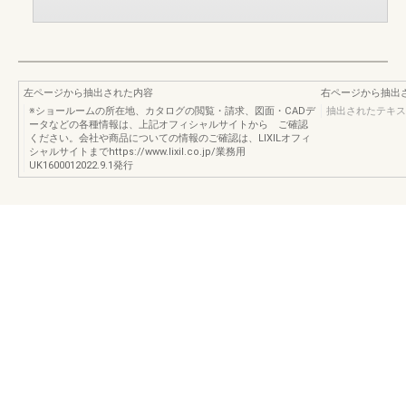
左ページから抽出された内容
右ページから抽出
※ショールームの所在地、カタログの閲覧・請求、図面・CADデ
抽出されたテキス
ータなどの各種情報は、上記オフィシャルサイトから ご確認
ください。会社や商品についての情報のご確認は、LIXILオフィ
シャルサイトまでhttps://www.lixil.co.jp/業務用
UK1600012022.9.1発行