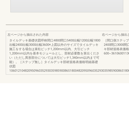
左ページから抽出された内容
右ページから抽出
タイルデッキ基礎伏図呼称間口4800間口5400出幅1200出幅1800
［間口側ステップ
出幅2400出幅3000出幅3600※上図以外のサイズでタイルデッキ
2400間口3000間
施工をする場合は束柱ピッチ1,200mm以内、大引ピッチ
キ部材規格表価格
1,200mm以内を基本モジュールとし、部材必要数を算出くださ
600~3610600113
い（ただし異形部分については大引ピッチ1,340mm以内まで可
能）。［ステップ無し］タイルデッキ部材規格表価格明細基礎
伏図
106012104820950960352930359859008651800482095096035293035985900865180